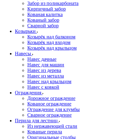
Забор из поликарбоната
Кирпичный забор
Кованая калитка
Кованый забор
Сварной забор
Козырьки
Козырёк над балконом
Козырёк над входом
Козырёк над крыльцом
Навесы
Навес дачные
Навес для машин
Навес из дерева
Навес из металла
Навес над крыльцом
Навес с ковкой
Ограждения
Дорожное ограждение
Кованое ограждение
Ограждение для клумбы
Сварное ограждение
Перила для лестниц
Из нержавеющей стали
Кованые перила
Оригинальные столбы