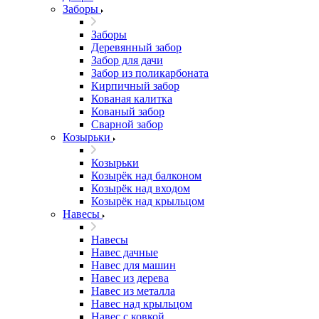
Заборы
Заборы
Деревянный забор
Забор для дачи
Забор из поликарбоната
Кирпичный забор
Кованая калитка
Кованый забор
Сварной забор
Козырьки
Козырьки
Козырёк над балконом
Козырёк над входом
Козырёк над крыльцом
Навесы
Навесы
Навес дачные
Навес для машин
Навес из дерева
Навес из металла
Навес над крыльцом
Навес с ковкой