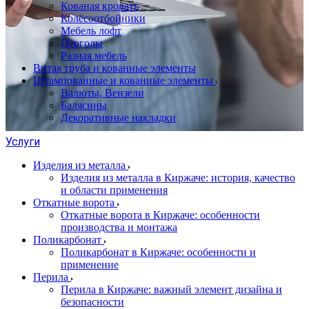
Кованая кровать
Колёсоотбойники
Мебель лофт
Перголы
Разная мебель
Витая труба и кованные элементы
Штампованные и кованные элементы
Валюты, Вензели
Балясины
Декоративные накладки
Услуги
Изделия из металла
Изделия из металла в Киржаче: история, качество
и области применения
Откатные ворота
Откатные ворота в Киржаче: особенности
производства и монтажа
Поликарбонат
Поликарбонат в Киржаче: особенности и
применение
Перила
Перила в Киржаче: важный элемент дизайна и
безопасности