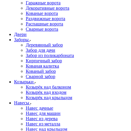
Гаражные ворота
Декоративные ворота
Кованые ворота
Раздвижные ворота
Распашные ворота
Сварные ворота
Двери
Заборы
Деревянный забор
Забор для дачи
Забор из поликарбоната
Кирпичный забор
Кованая калитка
Кованый забор
Сварной забор
Козырьки
Козырёк над балконом
Козырёк над входом
Козырёк над крыльцом
Навесы
Навес дачные
Навес для машин
Навес из дерева
Навес из металла
Навес над крыльцом