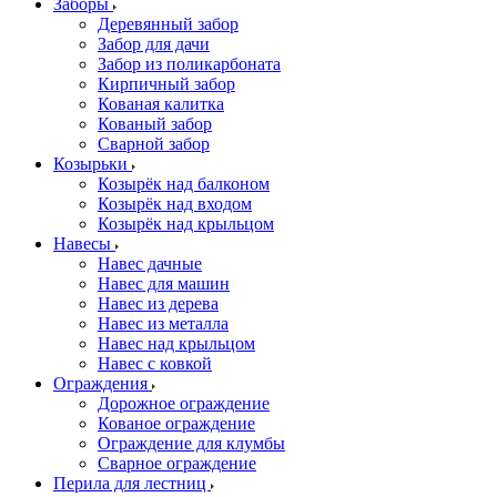
Заборы
Деревянный забор
Забор для дачи
Забор из поликарбоната
Кирпичный забор
Кованая калитка
Кованый забор
Сварной забор
Козырьки
Козырёк над балконом
Козырёк над входом
Козырёк над крыльцом
Навесы
Навес дачные
Навес для машин
Навес из дерева
Навес из металла
Навес над крыльцом
Навес с ковкой
Ограждения
Дорожное ограждение
Кованое ограждение
Ограждение для клумбы
Сварное ограждение
Перила для лестниц