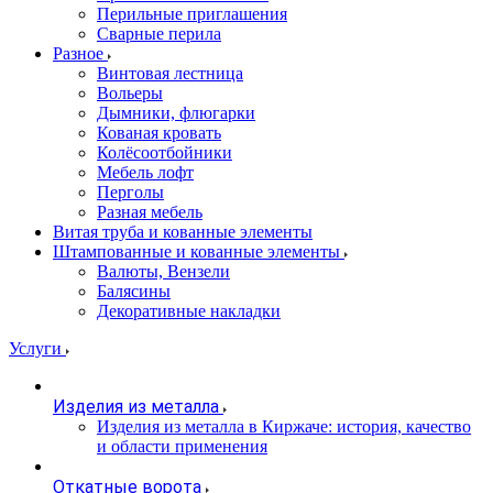
Перильные приглашения
Сварные перила
Разное
Винтовая лестница
Вольеры
Дымники, флюгарки
Кованая кровать
Колёсоотбойники
Мебель лофт
Перголы
Разная мебель
Витая труба и кованные элементы
Штампованные и кованные элементы
Валюты, Вензели
Балясины
Декоративные накладки
Услуги
Изделия из металла
Изделия из металла в Киржаче: история, качество
и области применения
Откатные ворота