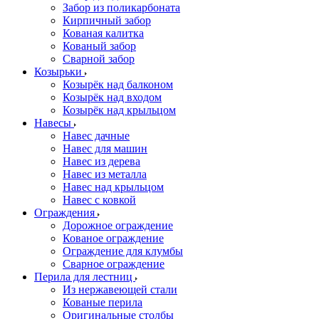
Забор из поликарбоната
Кирпичный забор
Кованая калитка
Кованый забор
Сварной забор
Козырьки
Козырёк над балконом
Козырёк над входом
Козырёк над крыльцом
Навесы
Навес дачные
Навес для машин
Навес из дерева
Навес из металла
Навес над крыльцом
Навес с ковкой
Ограждения
Дорожное ограждение
Кованое ограждение
Ограждение для клумбы
Сварное ограждение
Перила для лестниц
Из нержавеющей стали
Кованые перила
Оригинальные столбы