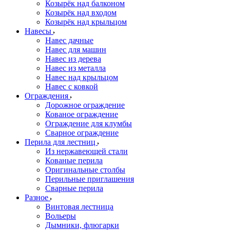
Козырёк над балконом
Козырёк над входом
Козырёк над крыльцом
Навесы
Навес дачные
Навес для машин
Навес из дерева
Навес из металла
Навес над крыльцом
Навес с ковкой
Ограждения
Дорожное ограждение
Кованое ограждение
Ограждение для клумбы
Сварное ограждение
Перила для лестниц
Из нержавеющей стали
Кованые перила
Оригинальные столбы
Перильные приглашения
Сварные перила
Разное
Винтовая лестница
Вольеры
Дымники, флюгарки