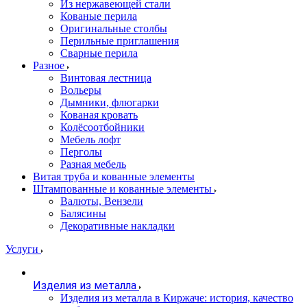
Из нержавеющей стали
Кованые перила
Оригинальные столбы
Перильные приглашения
Сварные перила
Разное
Винтовая лестница
Вольеры
Дымники, флюгарки
Кованая кровать
Колёсоотбойники
Мебель лофт
Перголы
Разная мебель
Витая труба и кованные элементы
Штампованные и кованные элементы
Валюты, Вензели
Балясины
Декоративные накладки
Услуги
Изделия из металла
Изделия из металла в Киржаче: история, качество