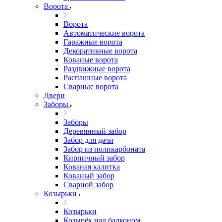
Ворота
Ворота
Автоматические ворота
Гаражные ворота
Декоративные ворота
Кованые ворота
Раздвижные ворота
Распашные ворота
Сварные ворота
Двери
Заборы
Заборы
Деревянный забор
Забор для дачи
Забор из поликарбоната
Кирпичный забор
Кованая калитка
Кованый забор
Сварной забор
Козырьки
Козырьки
Козырёк над балконом