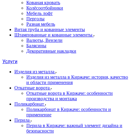
Кованая кровать
Колёсоотбойники
Мебель лофт
Перголы
Разная мебель
Витая труба и кованные элементы
Штампованные и кованные элементы
Валюты, Вензели
Балясины
Декоративные накладки
Услуги
Изделия из металла
Изделия из металла в Киржаче: история, качество
и области применения
Откатные ворота
Откатные ворота в Киржаче: особенности
производства и монтажа
Поликарбонат
Поликарбонат в Киржаче: особенности и
применение
Перила
Перила в Киржаче: важный элемент дизайна и
безопасности