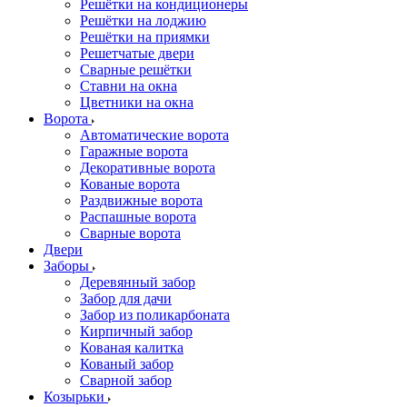
Решётки на кондиционеры
Решётки на лоджию
Решётки на приямки
Решетчатые двери
Сварные решётки
Ставни на окна
Цветники на окна
Ворота
Автоматические ворота
Гаражные ворота
Декоративные ворота
Кованые ворота
Раздвижные ворота
Распашные ворота
Сварные ворота
Двери
Заборы
Деревянный забор
Забор для дачи
Забор из поликарбоната
Кирпичный забор
Кованая калитка
Кованый забор
Сварной забор
Козырьки