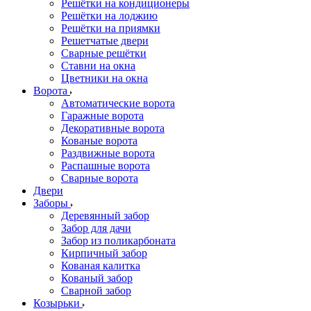
Решётки на кондиционеры
Решётки на лоджию
Решётки на приямки
Решетчатые двери
Сварные решётки
Ставни на окна
Цветники на окна
Ворота
Автоматические ворота
Гаражные ворота
Декоративные ворота
Кованые ворота
Раздвижные ворота
Распашные ворота
Сварные ворота
Двери
Заборы
Деревянный забор
Забор для дачи
Забор из поликарбоната
Кирпичный забор
Кованая калитка
Кованый забор
Сварной забор
Козырьки