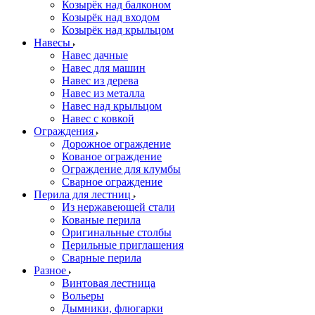
Козырёк над балконом
Козырёк над входом
Козырёк над крыльцом
Навесы
Навес дачные
Навес для машин
Навес из дерева
Навес из металла
Навес над крыльцом
Навес с ковкой
Ограждения
Дорожное ограждение
Кованое ограждение
Ограждение для клумбы
Сварное ограждение
Перила для лестниц
Из нержавеющей стали
Кованые перила
Оригинальные столбы
Перильные приглашения
Сварные перила
Разное
Винтовая лестница
Вольеры
Дымники, флюгарки