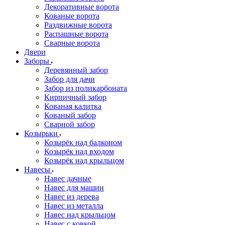
Декоративные ворота
Кованые ворота
Раздвижные ворота
Распашные ворота
Сварные ворота
Двери
Заборы
Деревянный забор
Забор для дачи
Забор из поликарбоната
Кирпичный забор
Кованая калитка
Кованый забор
Сварной забор
Козырьки
Козырёк над балконом
Козырёк над входом
Козырёк над крыльцом
Навесы
Навес дачные
Навес для машин
Навес из дерева
Навес из металла
Навес над крыльцом
Навес с ковкой