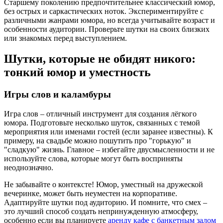
Старшему поколению предпочтительнее классический юмор,
без острых и саркастических ноток. Экспериментируйте с
различными жанрами юмора, но всегда учитывайте возраст и
особенности аудитории. Проверьте шутки на своих близких
или знакомых перед выступлением.
Шутки, которые не обидят никого:
тонкий юмор и уместность
Игры слов и каламбуры
Игра слов – отличный инструмент для создания лёгкого
юмора. Подготовьте несколько шуток, связанных с темой
мероприятия или именами гостей (если заранее известны). К
примеру, на свадьбе можно пошутить про "горькую" и
"сладкую" жизнь. Главное – избегайте двусмысленности и не
используйте слова, которые могут быть восприняты
неоднозначно.
Не забывайте о контексте! Юмор, уместный на дружеской
вечеринке, может быть неуместен на корпоративе.
Адаптируйте шутки под аудиторию. И помните, что смех –
это лучший способ создать непринужденную атмосферу,
особенно если вы планируете
аренду кафе с банкетным залом