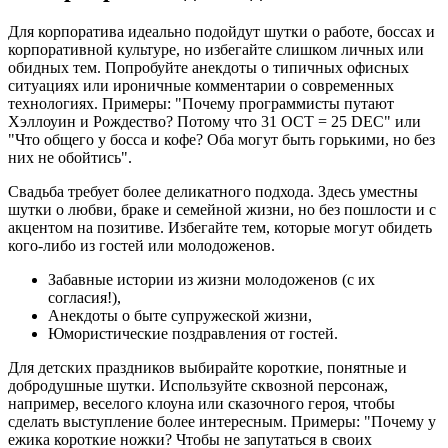
Для корпоратива идеально подойдут шутки о работе, боссах и
корпоративной культуре, но избегайте слишком личных или
обидных тем. Попробуйте анекдоты о типичных офисных
ситуациях или ироничные комментарии о современных
технологиях. Примеры: "Почему программисты путают
Хэллоуин и Рождество? Потому что 31 OCT = 25 DEC" или
"Что общего у босса и кофе? Оба могут быть горькими, но без
них не обойтись".
Свадьба требует более деликатного подхода. Здесь уместны
шутки о любви, браке и семейной жизни, но без пошлости и с
акцентом на позитиве. Избегайте тем, которые могут обидеть
кого-либо из гостей или молодоженов.
Забавные истории из жизни молодоженов (с их
согласия!),
Анекдоты о быте супружеской жизни,
Юмористические поздравления от гостей.
Для детских праздников выбирайте короткие, понятные и
добродушные шутки. Используйте сквозной персонаж,
например, веселого клоуна или сказочного героя, чтобы
сделать выступление более интересным. Примеры: "Почему у
ежика короткие ножки? Чтобы не запутаться в своих