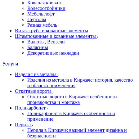
Кованая кровать
Колёсоотбойники
Мебель лофт
Перголы
Разная мебель
Витая труба и кованные элементы
Штампованные и кованные элементы
Валюты, Вензели
Балясины
Декоративные накладки
Услуги
Изделия из металла
Изделия из металла в Киржаче: история, качество
и области применения
Откатные ворота
Откатные ворота в Киржаче: особенности
производства и монтажа
Поликарбонат
Поликарбонат в Киржаче: особенности и
применение
Перила
Перила в Киржаче: важный элемент дизайна и
безопасности