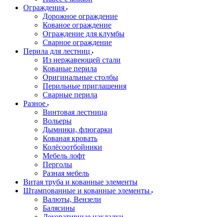
Ограждения
Дорожное ограждение
Кованое ограждение
Ограждение для клумбы
Сварное ограждение
Перила для лестниц
Из нержавеющей стали
Кованые перила
Оригинальные столбы
Перильные приглашения
Сварные перила
Разное
Винтовая лестница
Вольеры
Дымники, флюгарки
Кованая кровать
Колёсоотбойники
Мебель лофт
Перголы
Разная мебель
Витая труба и кованные элементы
Штампованные и кованные элементы
Валюты, Вензели
Балясины
Декоративные накладки