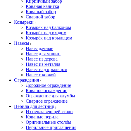
Кирпичный забор
Кованая калитка
Кованый забор
Сварной забор
Козырьки
Козырёк над балконом
Козырёк над входом
Козырёк над крыльцом
Навесы
Навес дачные
Навес для машин
Навес из дерева
Навес из металла
Навес над крыльцом
Навес с ковкой
Ограждения
Дорожное ограждение
Кованое ограждение
Ограждение для клумбы
Сварное ограждение
Перила для лестниц
Из нержавеющей стали
Кованые перила
Оригинальные столбы
Перильные приглашения