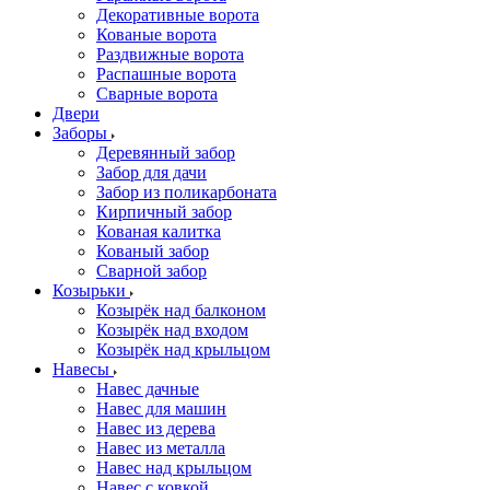
Декоративные ворота
Кованые ворота
Раздвижные ворота
Распашные ворота
Сварные ворота
Двери
Заборы
Деревянный забор
Забор для дачи
Забор из поликарбоната
Кирпичный забор
Кованая калитка
Кованый забор
Сварной забор
Козырьки
Козырёк над балконом
Козырёк над входом
Козырёк над крыльцом
Навесы
Навес дачные
Навес для машин
Навес из дерева
Навес из металла
Навес над крыльцом
Навес с ковкой