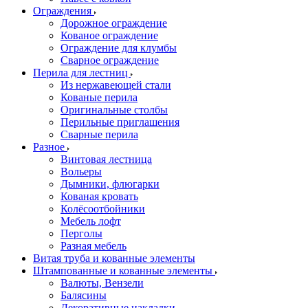
Ограждения
Дорожное ограждение
Кованое ограждение
Ограждение для клумбы
Сварное ограждение
Перила для лестниц
Из нержавеющей стали
Кованые перила
Оригинальные столбы
Перильные приглашения
Сварные перила
Разное
Винтовая лестница
Вольеры
Дымники, флюгарки
Кованая кровать
Колёсоотбойники
Мебель лофт
Перголы
Разная мебель
Витая труба и кованные элементы
Штампованные и кованные элементы
Валюты, Вензели
Балясины
Декоративные накладки