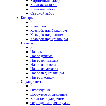
Кирпичный забор
Кованая калитка
Кованый забор
Сварной забор
Козырьки
Козырьки
Козырёк над балконом
Козырёк над входом
Козырёк над крыльцом
Навесы
Навесы
Навес дачные
Навес для машин
Навес из дерева
Навес из металла
Навес над крыльцом
Навес с ковкой
Ограждения
Ограждения
Дорожное ограждение
Кованое ограждение
Ограждение для клумбы