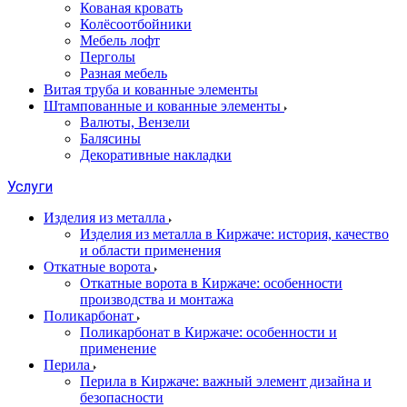
Кованая кровать
Колёсоотбойники
Мебель лофт
Перголы
Разная мебель
Витая труба и кованные элементы
Штампованные и кованные элементы
Валюты, Вензели
Балясины
Декоративные накладки
Услуги
Изделия из металла
Изделия из металла в Киржаче: история, качество
и области применения
Откатные ворота
Откатные ворота в Киржаче: особенности
производства и монтажа
Поликарбонат
Поликарбонат в Киржаче: особенности и
применение
Перила
Перила в Киржаче: важный элемент дизайна и
безопасности