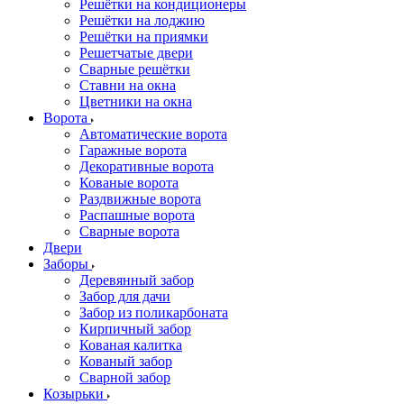
Решётки на кондиционеры
Решётки на лоджию
Решётки на приямки
Решетчатые двери
Сварные решётки
Ставни на окна
Цветники на окна
Ворота
Автоматические ворота
Гаражные ворота
Декоративные ворота
Кованые ворота
Раздвижные ворота
Распашные ворота
Сварные ворота
Двери
Заборы
Деревянный забор
Забор для дачи
Забор из поликарбоната
Кирпичный забор
Кованая калитка
Кованый забор
Сварной забор
Козырьки