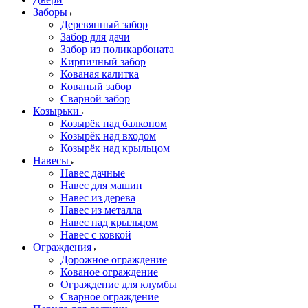
Заборы
Деревянный забор
Забор для дачи
Забор из поликарбоната
Кирпичный забор
Кованая калитка
Кованый забор
Сварной забор
Козырьки
Козырёк над балконом
Козырёк над входом
Козырёк над крыльцом
Навесы
Навес дачные
Навес для машин
Навес из дерева
Навес из металла
Навес над крыльцом
Навес с ковкой
Ограждения
Дорожное ограждение
Кованое ограждение
Ограждение для клумбы
Сварное ограждение