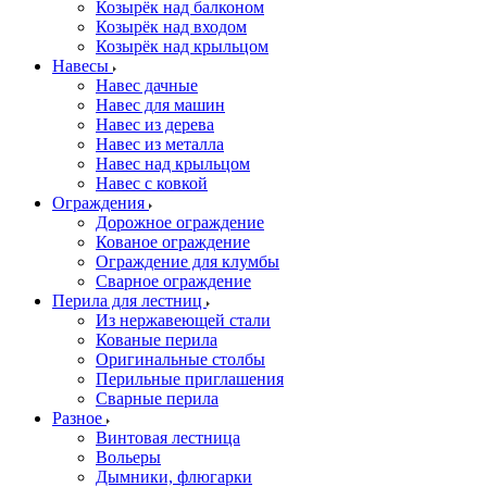
Козырёк над балконом
Козырёк над входом
Козырёк над крыльцом
Навесы
Навес дачные
Навес для машин
Навес из дерева
Навес из металла
Навес над крыльцом
Навес с ковкой
Ограждения
Дорожное ограждение
Кованое ограждение
Ограждение для клумбы
Сварное ограждение
Перила для лестниц
Из нержавеющей стали
Кованые перила
Оригинальные столбы
Перильные приглашения
Сварные перила
Разное
Винтовая лестница
Вольеры
Дымники, флюгарки