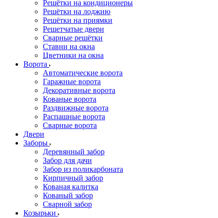
Решётки на кондиционеры
Решётки на лоджию
Решётки на приямки
Решетчатые двери
Сварные решётки
Ставни на окна
Цветники на окна
Ворота
Автоматические ворота
Гаражные ворота
Декоративные ворота
Кованые ворота
Раздвижные ворота
Распашные ворота
Сварные ворота
Двери
Заборы
Деревянный забор
Забор для дачи
Забор из поликарбоната
Кирпичный забор
Кованая калитка
Кованый забор
Сварной забор
Козырьки