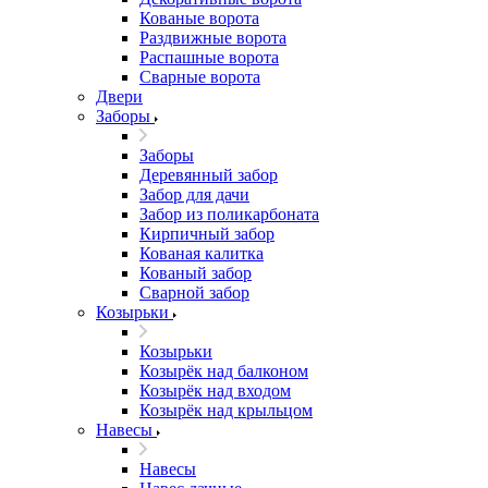
Кованые ворота
Раздвижные ворота
Распашные ворота
Сварные ворота
Двери
Заборы
Заборы
Деревянный забор
Забор для дачи
Забор из поликарбоната
Кирпичный забор
Кованая калитка
Кованый забор
Сварной забор
Козырьки
Козырьки
Козырёк над балконом
Козырёк над входом
Козырёк над крыльцом
Навесы
Навесы