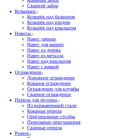
Кованый забор
Сварной забор
Козырьки
Козырёк над балконом
Козырёк над входом
Козырёк над крыльцом
Навесы
Навес дачные
Навес для машин
Навес из дерева
Навес из металла
Навес над крыльцом
Навес с ковкой
Ограждения
Дорожное ограждение
Кованое ограждение
Ограждение для клумбы
Сварное ограждение
Перила для лестниц
Из нержавеющей стали
Кованые перила
Оригинальные столбы
Перильные приглашения
Сварные перила
Разное