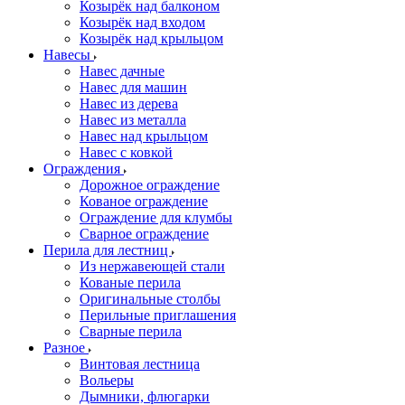
Козырёк над балконом
Козырёк над входом
Козырёк над крыльцом
Навесы
Навес дачные
Навес для машин
Навес из дерева
Навес из металла
Навес над крыльцом
Навес с ковкой
Ограждения
Дорожное ограждение
Кованое ограждение
Ограждение для клумбы
Сварное ограждение
Перила для лестниц
Из нержавеющей стали
Кованые перила
Оригинальные столбы
Перильные приглашения
Сварные перила
Разное
Винтовая лестница
Вольеры
Дымники, флюгарки