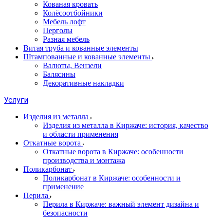
Кованая кровать
Колёсоотбойники
Мебель лофт
Перголы
Разная мебель
Витая труба и кованные элементы
Штампованные и кованные элементы
Валюты, Вензели
Балясины
Декоративные накладки
Услуги
Изделия из металла
Изделия из металла в Киржаче: история, качество
и области применения
Откатные ворота
Откатные ворота в Киржаче: особенности
производства и монтажа
Поликарбонат
Поликарбонат в Киржаче: особенности и
применение
Перила
Перила в Киржаче: важный элемент дизайна и
безопасности