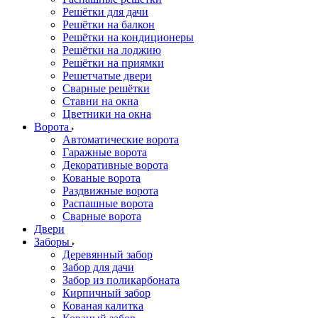
Решётки для дачи
Решётки на балкон
Решётки на кондиционеры
Решётки на лоджию
Решётки на приямки
Решетчатые двери
Сварные решётки
Ставни на окна
Цветники на окна
Ворота
Автоматические ворота
Гаражные ворота
Декоративные ворота
Кованые ворота
Раздвижные ворота
Распашные ворота
Сварные ворота
Двери
Заборы
Деревянный забор
Забор для дачи
Забор из поликарбоната
Кирпичный забор
Кованая калитка