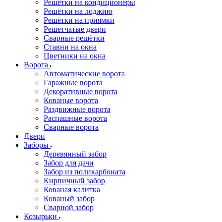
Решётки на кондиционеры
Решётки на лоджию
Решётки на приямки
Решетчатые двери
Сварные решётки
Ставни на окна
Цветники на окна
Ворота
Автоматические ворота
Гаражные ворота
Декоративные ворота
Кованые ворота
Раздвижные ворота
Распашные ворота
Сварные ворота
Двери
Заборы
Деревянный забор
Забор для дачи
Забор из поликарбоната
Кирпичный забор
Кованая калитка
Кованый забор
Сварной забор
Козырьки