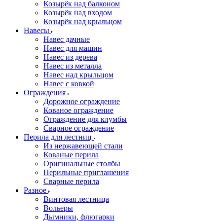
Козырёк над балконом
Козырёк над входом
Козырёк над крыльцом
Навесы
Навес дачные
Навес для машин
Навес из дерева
Навес из металла
Навес над крыльцом
Навес с ковкой
Ограждения
Дорожное ограждение
Кованое ограждение
Ограждение для клумбы
Сварное ограждение
Перила для лестниц
Из нержавеющей стали
Кованые перила
Оригинальные столбы
Перильные приглашения
Сварные перила
Разное
Винтовая лестница
Вольеры
Дымники, флюгарки