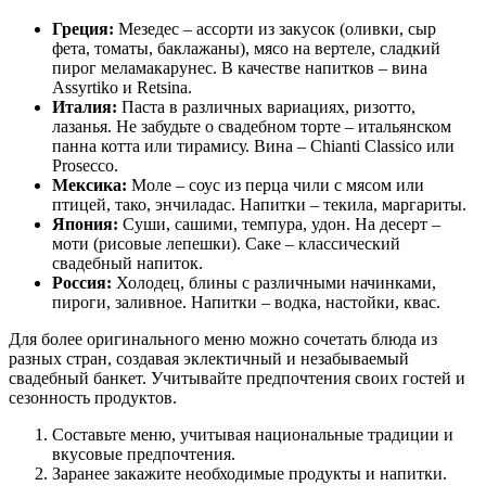
Греция:
Мезедес – ассорти из закусок (оливки, сыр
фета, томаты, баклажаны), мясо на вертеле, сладкий
пирог меламакарунес. В качестве напитков – вина
Assyrtiko и Retsina.
Италия:
Паста в различных вариациях, ризотто,
лазанья. Не забудьте о свадебном торте – итальянском
панна котта или тирамису. Вина – Chianti Classico или
Prosecco.
Мексика:
Моле – соус из перца чили с мясом или
птицей, тако, энчиладас. Напитки – текила, маргариты.
Япония:
Суши, сашими, темпура, удон. На десерт –
моти (рисовые лепешки). Саке – классический
свадебный напиток.
Россия:
Холодец, блины с различными начинками,
пироги, заливное. Напитки – водка, настойки, квас.
Для более оригинального меню можно сочетать блюда из
разных стран, создавая эклектичный и незабываемый
свадебный банкет. Учитывайте предпочтения своих гостей и
сезонность продуктов.
Составьте меню, учитывая национальные традиции и
вкусовые предпочтения.
Заранее закажите необходимые продукты и напитки.