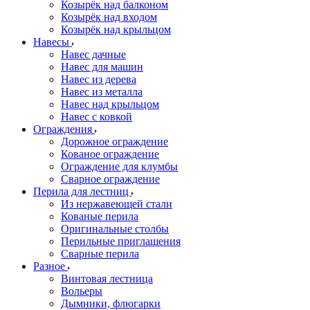
Козырёк над балконом
Козырёк над входом
Козырёк над крыльцом
Навесы
Навес дачные
Навес для машин
Навес из дерева
Навес из металла
Навес над крыльцом
Навес с ковкой
Ограждения
Дорожное ограждение
Кованое ограждение
Ограждение для клумбы
Сварное ограждение
Перила для лестниц
Из нержавеющей стали
Кованые перила
Оригинальные столбы
Перильные приглашения
Сварные перила
Разное
Винтовая лестница
Вольеры
Дымники, флюгарки