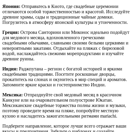
Япония:
Отправьтесь в Киото, где свадебные церемонии
отличаются особой торжественностью и красотой. Исследуйте
древние храмы, сады и традиционные чайные домики.
Погрузитесь в атмосферу японской культуры и утонченности.
Греция:
Острова Санторини или Миконос идеально подойдут
для медового месяца, вдохновленного греческими
свадебными обычаями, славными своими белыми церквями и
невероятными закатами. Отдыхайте на пляжах с бирюзовой
водой, наслаждайтесь свежими морепродуктами и изучайте
древние руины.
Индия:
Раджпутана – регион с богатой историей и яркими
свадебными традициями. Посетите роскошные дворцы,
прокатитесь на слонах и окунитесь в мир специй и ароматов.
Запомните яркие краски и гостеприимство Индии.
Мексика:
Отпразднуйте свой медовый месяц в красочном
Канкуне или на очаровательном полуострове Юкатан.
Мексиканские свадебные торжества полны жизни и музыки,
поэтому проведите время на пляже, попробуйте местную
кухню и насладитесь зажигательными ритмами mariachi.
Подберите направление, которое лучше всего отражает ваши
вкусы и предпочтения. Забудьте о шаблонах и создайте