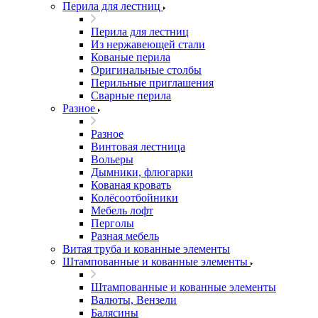
Перила для лестниц
Перила для лестниц
Из нержавеющей стали
Кованые перила
Оригинальные столбы
Перильные приглашения
Сварные перила
Разное
Разное
Винтовая лестница
Вольеры
Дымники, флюгарки
Кованая кровать
Колёсоотбойники
Мебель лофт
Перголы
Разная мебель
Витая труба и кованные элементы
Штампованные и кованные элементы
Штампованные и кованные элементы
Валюты, Вензели
Балясины