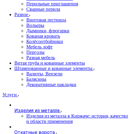
Перильные приглашения
Сварные перила
Разное
Винтовая лестница
Вольеры
Дымники, флюгарки
Кованая кровать
Колёсоотбойники
Мебель лофт
Перголы
Разная мебель
Витая труба и кованные элементы
Штампованные и кованные элементы
Валюты, Вензели
Балясины
Декоративные накладки
Услуги
Изделия из металла
Изделия из металла в Киржаче: история, качество
и области применения
Откатные ворота