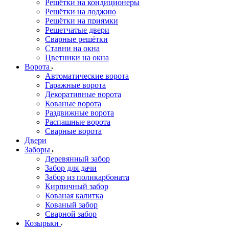
Решётки на кондиционеры
Решётки на лоджию
Решётки на приямки
Решетчатые двери
Сварные решётки
Ставни на окна
Цветники на окна
Ворота
Автоматические ворота
Гаражные ворота
Декоративные ворота
Кованые ворота
Раздвижные ворота
Распашные ворота
Сварные ворота
Двери
Заборы
Деревянный забор
Забор для дачи
Забор из поликарбоната
Кирпичный забор
Кованая калитка
Кованый забор
Сварной забор
Козырьки