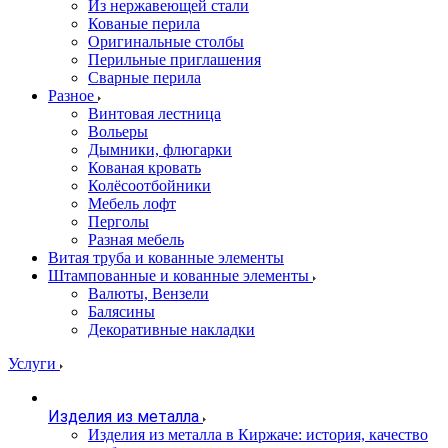
Из нержавеющей стали
Кованые перила
Оригинальные столбы
Перильные приглашения
Сварные перила
Разное
Винтовая лестница
Вольеры
Дымники, флюгарки
Кованая кровать
Колёсоотбойники
Мебель лофт
Перголы
Разная мебель
Витая труба и кованные элементы
Штампованные и кованные элементы
Валюты, Вензели
Балясины
Декоративные накладки
Услуги
Изделия из металла
Изделия из металла в Киржаче: история, качество