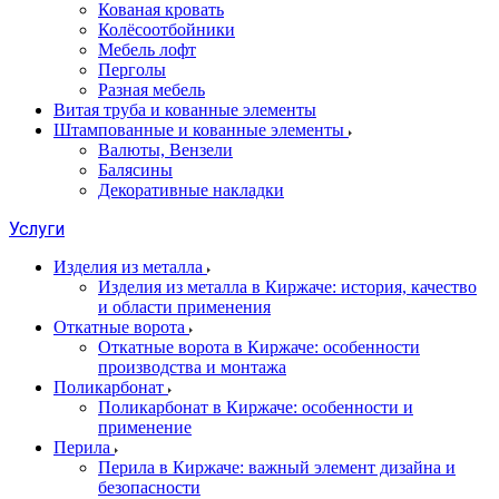
Кованая кровать
Колёсоотбойники
Мебель лофт
Перголы
Разная мебель
Витая труба и кованные элементы
Штампованные и кованные элементы
Валюты, Вензели
Балясины
Декоративные накладки
Услуги
Изделия из металла
Изделия из металла в Киржаче: история, качество
и области применения
Откатные ворота
Откатные ворота в Киржаче: особенности
производства и монтажа
Поликарбонат
Поликарбонат в Киржаче: особенности и
применение
Перила
Перила в Киржаче: важный элемент дизайна и
безопасности