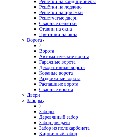
Решётки на кондиционеры
Решётки на лоджию
Решётки на приямки
Решетчатые двери
Сварные решётки
Ставни на окна
Цветники на окна
Ворота
Ворота
Автоматические ворота
Гаражные ворота
Декоративные ворота
Кованые ворота
Раздвижные ворота
Распашные ворота
Сварные ворота
Двери
Заборы
Заборы
Деревянный забор
Забор для дачи
Забор из поликарбоната
Кирпичный забор