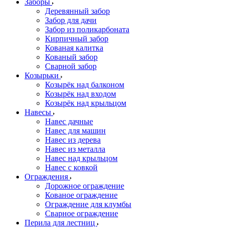
Заборы
Деревянный забор
Забор для дачи
Забор из поликарбоната
Кирпичный забор
Кованая калитка
Кованый забор
Сварной забор
Козырьки
Козырёк над балконом
Козырёк над входом
Козырёк над крыльцом
Навесы
Навес дачные
Навес для машин
Навес из дерева
Навес из металла
Навес над крыльцом
Навес с ковкой
Ограждения
Дорожное ограждение
Кованое ограждение
Ограждение для клумбы
Сварное ограждение
Перила для лестниц