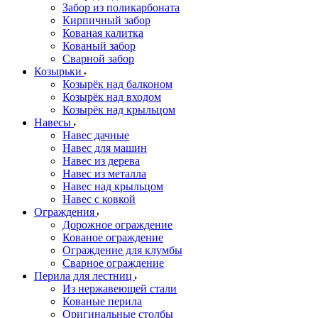
Забор из поликарбоната
Кирпичный забор
Кованая калитка
Кованый забор
Сварной забор
Козырьки
Козырёк над балконом
Козырёк над входом
Козырёк над крыльцом
Навесы
Навес дачные
Навес для машин
Навес из дерева
Навес из металла
Навес над крыльцом
Навес с ковкой
Ограждения
Дорожное ограждение
Кованое ограждение
Ограждение для клумбы
Сварное ограждение
Перила для лестниц
Из нержавеющей стали
Кованые перила
Оригинальные столбы