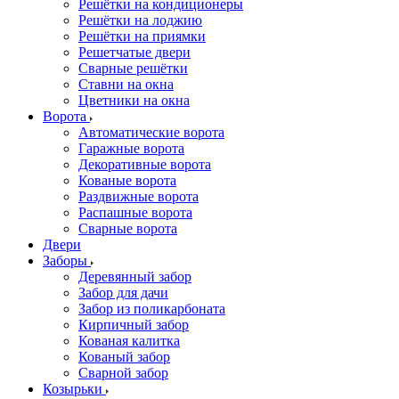
Решётки на кондиционеры
Решётки на лоджию
Решётки на приямки
Решетчатые двери
Сварные решётки
Ставни на окна
Цветники на окна
Ворота
Автоматические ворота
Гаражные ворота
Декоративные ворота
Кованые ворота
Раздвижные ворота
Распашные ворота
Сварные ворота
Двери
Заборы
Деревянный забор
Забор для дачи
Забор из поликарбоната
Кирпичный забор
Кованая калитка
Кованый забор
Сварной забор
Козырьки