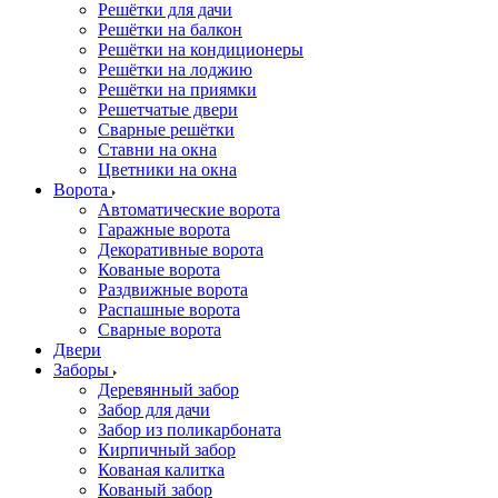
Решётки для дачи
Решётки на балкон
Решётки на кондиционеры
Решётки на лоджию
Решётки на приямки
Решетчатые двери
Сварные решётки
Ставни на окна
Цветники на окна
Ворота
Автоматические ворота
Гаражные ворота
Декоративные ворота
Кованые ворота
Раздвижные ворота
Распашные ворота
Сварные ворота
Двери
Заборы
Деревянный забор
Забор для дачи
Забор из поликарбоната
Кирпичный забор
Кованая калитка
Кованый забор