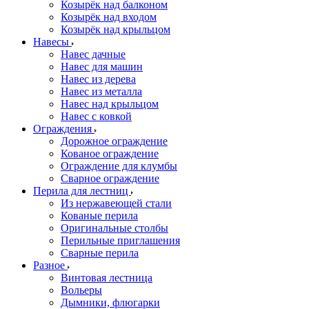
Козырёк над балконом
Козырёк над входом
Козырёк над крыльцом
Навесы
Навес дачные
Навес для машин
Навес из дерева
Навес из металла
Навес над крыльцом
Навес с ковкой
Ограждения
Дорожное ограждение
Кованое ограждение
Ограждение для клумбы
Сварное ограждение
Перила для лестниц
Из нержавеющей стали
Кованые перила
Оригинальные столбы
Перильные приглашения
Сварные перила
Разное
Винтовая лестница
Вольеры
Дымники, флюгарки