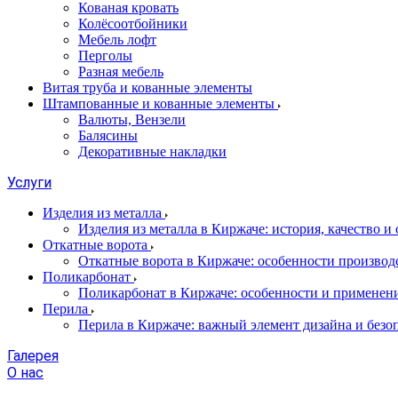
Кованая кровать
Колёсоотбойники
Мебель лофт
Перголы
Разная мебель
Витая труба и кованные элементы
Штампованные и кованные элементы
Валюты, Вензели
Балясины
Декоративные накладки
Услуги
Изделия из металла
Изделия из металла в Киржаче: история, качество и
Откатные ворота
Откатные ворота в Киржаче: особенности производ
Поликарбонат
Поликарбонат в Киржаче: особенности и применен
Перила
Перила в Киржаче: важный элемент дизайна и безо
Галерея
О нас