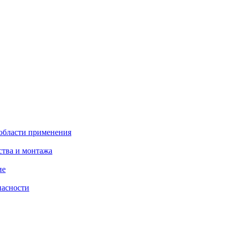
 области применения
ства и монтажа
ие
пасности