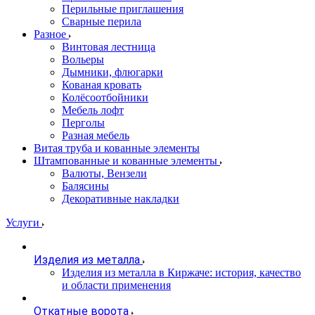
Перильные приглашения
Сварные перила
Разное
Винтовая лестница
Вольеры
Дымники, флюгарки
Кованая кровать
Колёсоотбойники
Мебель лофт
Перголы
Разная мебель
Витая труба и кованные элементы
Штампованные и кованные элементы
Валюты, Вензели
Балясины
Декоративные накладки
Услуги
Изделия из металла
Изделия из металла в Киржаче: история, качество
и области применения
Откатные ворота