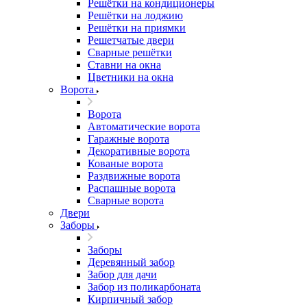
Решётки на кондиционеры
Решётки на лоджию
Решётки на приямки
Решетчатые двери
Сварные решётки
Ставни на окна
Цветники на окна
Ворота
Ворота
Автоматические ворота
Гаражные ворота
Декоративные ворота
Кованые ворота
Раздвижные ворота
Распашные ворота
Сварные ворота
Двери
Заборы
Заборы
Деревянный забор
Забор для дачи
Забор из поликарбоната
Кирпичный забор