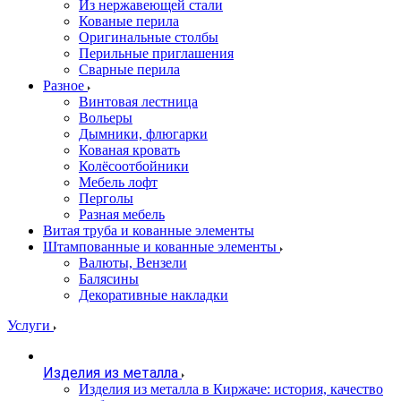
Из нержавеющей стали
Кованые перила
Оригинальные столбы
Перильные приглашения
Сварные перила
Разное
Винтовая лестница
Вольеры
Дымники, флюгарки
Кованая кровать
Колёсоотбойники
Мебель лофт
Перголы
Разная мебель
Витая труба и кованные элементы
Штампованные и кованные элементы
Валюты, Вензели
Балясины
Декоративные накладки
Услуги
Изделия из металла
Изделия из металла в Киржаче: история, качество