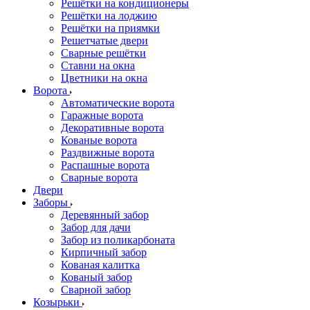
Решётки на кондиционеры
Решётки на лоджию
Решётки на приямки
Решетчатые двери
Сварные решётки
Ставни на окна
Цветники на окна
Ворота
Автоматические ворота
Гаражные ворота
Декоративные ворота
Кованые ворота
Раздвижные ворота
Распашные ворота
Сварные ворота
Двери
Заборы
Деревянный забор
Забор для дачи
Забор из поликарбоната
Кирпичный забор
Кованая калитка
Кованый забор
Сварной забор
Козырьки