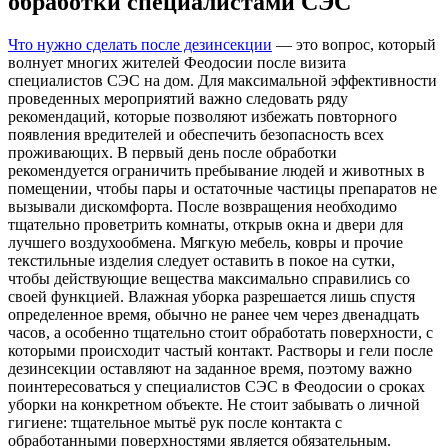
обработки специалистами СЭС
Что нужно сделать после дезинсекции
— это вопрос, который
волнует многих жителей Феодосии после визита
специалистов СЭС на дом. Для максимальной эффективности
проведенных мероприятий важно следовать ряду
рекомендаций, которые позволяют избежать повторного
появления вредителей и обеспечить безопасность всех
проживающих. В первый день после обработки
рекомендуется ограничить пребывание людей и животных в
помещении, чтобы пары и остаточные частицы препаратов не
вызывали дискомфорта. После возвращения необходимо
тщательно проветрить комнаты, открыв окна и двери для
лучшего воздухообмена. Мягкую мебель, ковры и прочие
текстильные изделия следует оставить в покое на сутки,
чтобы действующие вещества максимально справились со
своей функцией. Влажная уборка разрешается лишь спустя
определенное время, обычно не ранее чем через двенадцать
часов, а особенно тщательно стоит обработать поверхности, с
которыми происходит частый контакт. Растворы и гели после
дезинсекции оставляют на заданное время, поэтому важно
поинтересоваться у специалистов СЭС в Феодосии о сроках
уборки на конкретном объекте. Не стоит забывать о личной
гигиене: тщательное мытьё рук после контакта с
обработанными поверхностями является обязательным.