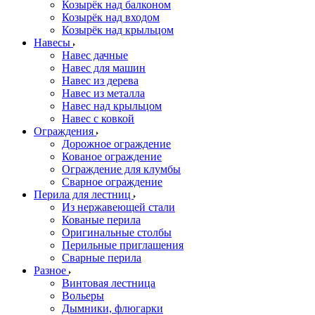
Козырёк над балконом
Козырёк над входом
Козырёк над крыльцом
Навесы
Навес дачные
Навес для машин
Навес из дерева
Навес из металла
Навес над крыльцом
Навес с ковкой
Ограждения
Дорожное ограждение
Кованое ограждение
Ограждение для клумбы
Сварное ограждение
Перила для лестниц
Из нержавеющей стали
Кованые перила
Оригинальные столбы
Перильные приглашения
Сварные перила
Разное
Винтовая лестница
Вольеры
Дымники, флюгарки