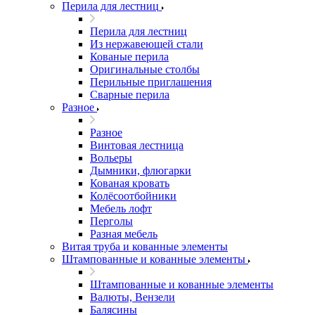
Перила для лестниц
Перила для лестниц
Из нержавеющей стали
Кованые перила
Оригинальные столбы
Перильные приглашения
Сварные перила
Разное
Разное
Винтовая лестница
Вольеры
Дымники, флюгарки
Кованая кровать
Колёсоотбойники
Мебель лофт
Перголы
Разная мебель
Витая труба и кованные элементы
Штампованные и кованные элементы
Штампованные и кованные элементы
Валюты, Вензели
Балясины