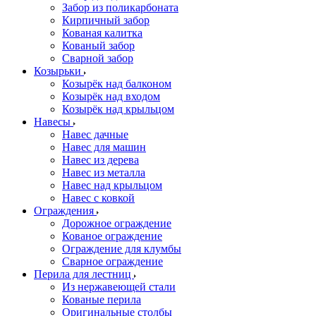
Забор из поликарбоната
Кирпичный забор
Кованая калитка
Кованый забор
Сварной забор
Козырьки
Козырёк над балконом
Козырёк над входом
Козырёк над крыльцом
Навесы
Навес дачные
Навес для машин
Навес из дерева
Навес из металла
Навес над крыльцом
Навес с ковкой
Ограждения
Дорожное ограждение
Кованое ограждение
Ограждение для клумбы
Сварное ограждение
Перила для лестниц
Из нержавеющей стали
Кованые перила
Оригинальные столбы