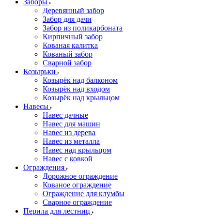
Заборы
Деревянный забор
Забор для дачи
Забор из поликарбоната
Кирпичный забор
Кованая калитка
Кованый забор
Сварной забор
Козырьки
Козырёк над балконом
Козырёк над входом
Козырёк над крыльцом
Навесы
Навес дачные
Навес для машин
Навес из дерева
Навес из металла
Навес над крыльцом
Навес с ковкой
Ограждения
Дорожное ограждение
Кованое ограждение
Ограждение для клумбы
Сварное ограждение
Перила для лестниц