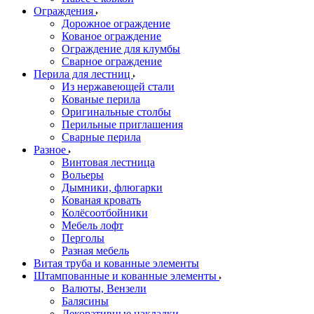
Ограждения
Дорожное ограждение
Кованое ограждение
Ограждение для клумбы
Сварное ограждение
Перила для лестниц
Из нержавеющей стали
Кованые перила
Оригинальные столбы
Перильные приглашения
Сварные перила
Разное
Винтовая лестница
Вольеры
Дымники, флюгарки
Кованая кровать
Колёсоотбойники
Мебель лофт
Перголы
Разная мебель
Витая труба и кованные элементы
Штампованные и кованные элементы
Валюты, Вензели
Балясины
Декоративные накладки