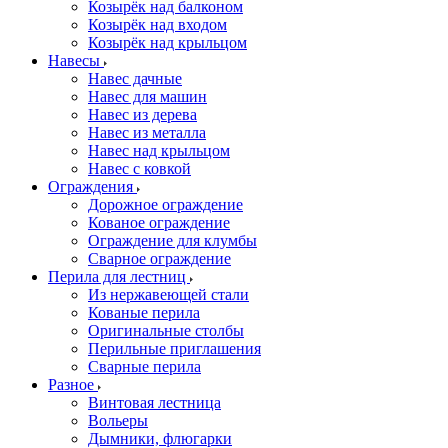
Козырёк над балконом
Козырёк над входом
Козырёк над крыльцом
Навесы
Навес дачные
Навес для машин
Навес из дерева
Навес из металла
Навес над крыльцом
Навес с ковкой
Ограждения
Дорожное ограждение
Кованое ограждение
Ограждение для клумбы
Сварное ограждение
Перила для лестниц
Из нержавеющей стали
Кованые перила
Оригинальные столбы
Перильные приглашения
Сварные перила
Разное
Винтовая лестница
Вольеры
Дымники, флюгарки