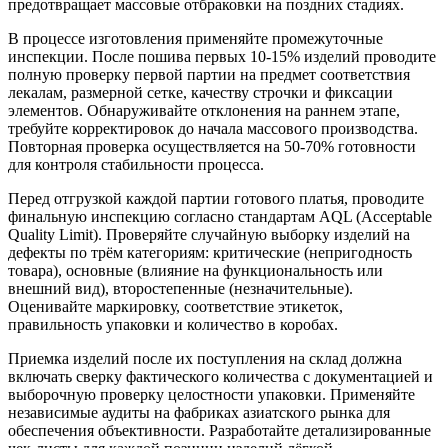
предотвращает массовые отбраковки на поздних стадиях.
В процессе изготовления применяйте промежуточные
инспекции. После пошива первых 10-15% изделий проводите
полную проверку первой партии на предмет соответствия
лекалам, размерной сетке, качеству строчки и фиксации
элементов. Обнаруживайте отклонения на раннем этапе,
требуйте корректировок до начала массового производства.
Повторная проверка осуществляется на 50-70% готовности
для контроля стабильности процесса.
Перед отгрузкой каждой партии готового платья, проводите
финальную инспекцию согласно стандартам AQL (Acceptable
Quality Limit). Проверяйте случайную выборку изделий на
дефекты по трём категориям: критические (непригодность
товара), основные (влияние на функциональность или
внешний вид), второстепенные (незначительные).
Оценивайте маркировку, соответствие этикеток,
правильность упаковки и количество в коробах.
Приемка изделий после их поступления на склад должна
включать сверку фактического количества с документацией и
выборочную проверку целостности упаковки. Применяйте
независимые аудиты на фабриках азиатского рынка для
обеспечения объективности. Разработайте детализированные