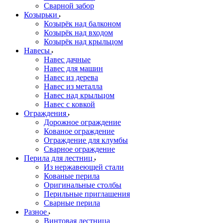
Сварной забор
Козырьки
Козырёк над балконом
Козырёк над входом
Козырёк над крыльцом
Навесы
Навес дачные
Навес для машин
Навес из дерева
Навес из металла
Навес над крыльцом
Навес с ковкой
Ограждения
Дорожное ограждение
Кованое ограждение
Ограждение для клумбы
Сварное ограждение
Перила для лестниц
Из нержавеющей стали
Кованые перила
Оригинальные столбы
Перильные приглашения
Сварные перила
Разное
Винтовая лестница