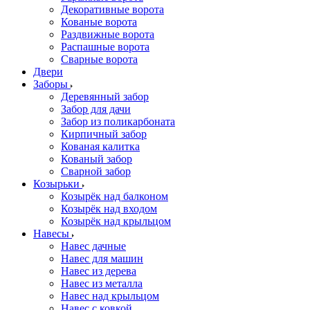
Декоративные ворота
Кованые ворота
Раздвижные ворота
Распашные ворота
Сварные ворота
Двери
Заборы
Деревянный забор
Забор для дачи
Забор из поликарбоната
Кирпичный забор
Кованая калитка
Кованый забор
Сварной забор
Козырьки
Козырёк над балконом
Козырёк над входом
Козырёк над крыльцом
Навесы
Навес дачные
Навес для машин
Навес из дерева
Навес из металла
Навес над крыльцом
Навес с ковкой