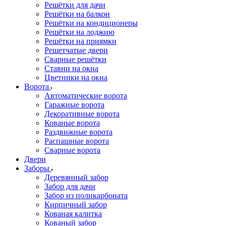
Решётки для дачи
Решётки на балкон
Решётки на кондиционеры
Решётки на лоджию
Решётки на приямки
Решетчатые двери
Сварные решётки
Ставни на окна
Цветники на окна
Ворота
Автоматические ворота
Гаражные ворота
Декоративные ворота
Кованые ворота
Раздвижные ворота
Распашные ворота
Сварные ворота
Двери
Заборы
Деревянный забор
Забор для дачи
Забор из поликарбоната
Кирпичный забор
Кованая калитка
Кованый забор