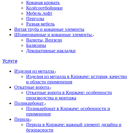
Кованая кровать
Колёсоотбойники
Мебель лофт
Перголы
Разная мебель
Витая труба и кованные элементы
Штампованные и кованные элементы
Валюты, Вензели
Балясины
Декоративные накладки
Услуги
Изделия из металла
Изделия из металла в Киржаче: история, качество
и области применения
Откатные ворота
Откатные ворота в Киржаче: особенности
производства и монтажа
Поликарбонат
Поликарбонат в Киржаче: особенности и
применение
Перила
Перила в Киржаче: важный элемент дизайна и
безопасности