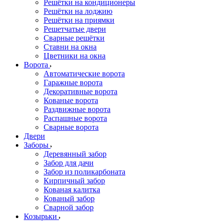
Решётки на кондиционеры
Решётки на лоджию
Решётки на приямки
Решетчатые двери
Сварные решётки
Ставни на окна
Цветники на окна
Ворота
Автоматические ворота
Гаражные ворота
Декоративные ворота
Кованые ворота
Раздвижные ворота
Распашные ворота
Сварные ворота
Двери
Заборы
Деревянный забор
Забор для дачи
Забор из поликарбоната
Кирпичный забор
Кованая калитка
Кованый забор
Сварной забор
Козырьки