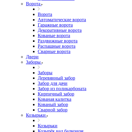
Ворота
Ворота
Автоматические ворота
Гаражные ворота
Декоративные ворота
Кованые ворота
Раздвижные ворота
Распашные ворота
Сварные ворота
Двери
Заборы
Заборы
Деревянный забор
Забор для дачи
Забор из поликарбоната
Кирпичный забор
Кованая калитка
Кованый забор
Сварной забор
Козырьки
Козырьки
Козырёк над балконом