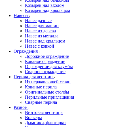
Козырёк над балконом
Козырёк над входом
Козырёк над крыльцом
Навесы
Навес дачные
Навес для машин
Навес из дерева
Навес из металла
Навес над крыльцом
Навес с ковкой
Ограждения
Дорожное ограждение
Кованое ограждение
Ограждение для клумбы
Сварное ограждение
Перила для лестниц
Из нержавеющей стали
Кованые перила
Оригинальные столбы
Перильные приглашения
Сварные перила
Разное
Винтовая лестница
Вольеры
Дымники, флюгарки