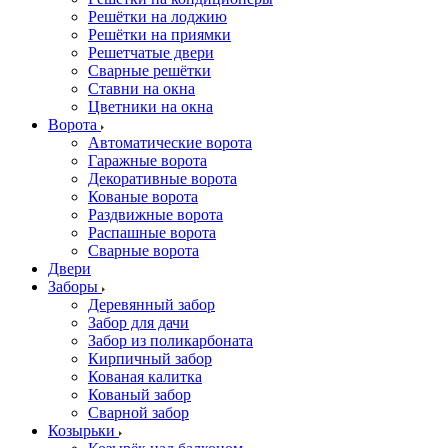
Решётки на лоджию
Решётки на приямки
Решетчатые двери
Сварные решётки
Ставни на окна
Цветники на окна
Ворота
Автоматические ворота
Гаражные ворота
Декоративные ворота
Кованые ворота
Раздвижные ворота
Распашные ворота
Сварные ворота
Двери
Заборы
Деревянный забор
Забор для дачи
Забор из поликарбоната
Кирпичный забор
Кованая калитка
Кованый забор
Сварной забор
Козырьки