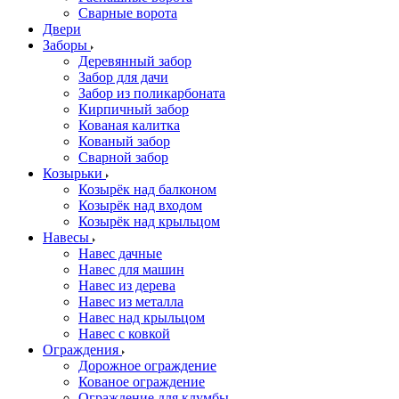
Сварные ворота
Двери
Заборы
Деревянный забор
Забор для дачи
Забор из поликарбоната
Кирпичный забор
Кованая калитка
Кованый забор
Сварной забор
Козырьки
Козырёк над балконом
Козырёк над входом
Козырёк над крыльцом
Навесы
Навес дачные
Навес для машин
Навес из дерева
Навес из металла
Навес над крыльцом
Навес с ковкой
Ограждения
Дорожное ограждение
Кованое ограждение
Ограждение для клумбы