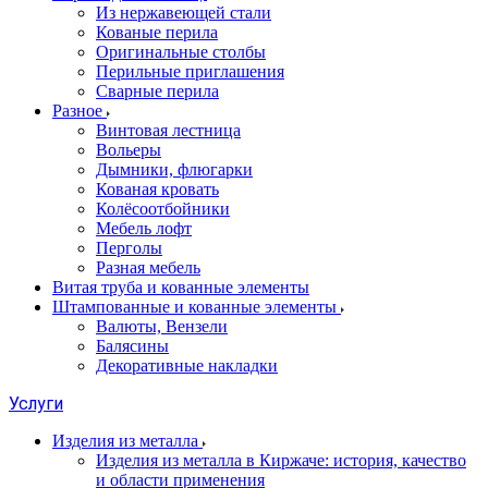
Из нержавеющей стали
Кованые перила
Оригинальные столбы
Перильные приглашения
Сварные перила
Разное
Винтовая лестница
Вольеры
Дымники, флюгарки
Кованая кровать
Колёсоотбойники
Мебель лофт
Перголы
Разная мебель
Витая труба и кованные элементы
Штампованные и кованные элементы
Валюты, Вензели
Балясины
Декоративные накладки
Услуги
Изделия из металла
Изделия из металла в Киржаче: история, качество
и области применения