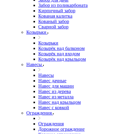
Забор из поликарбоната
Кирпичный забор
Кованая калитка
Кованый забор
Сварной забор
Козырьки
Козырьки
Козырёк над балконом
Козырёк над входом
Козырёк над крыльцом
Навесы
Навесы
Навес дачные
Навес для машин
Навес из дерева
Навес из металла
Навес над крыльцом
Навес с ковкой
Ограждения
Ограждения
Дорожное ограждение