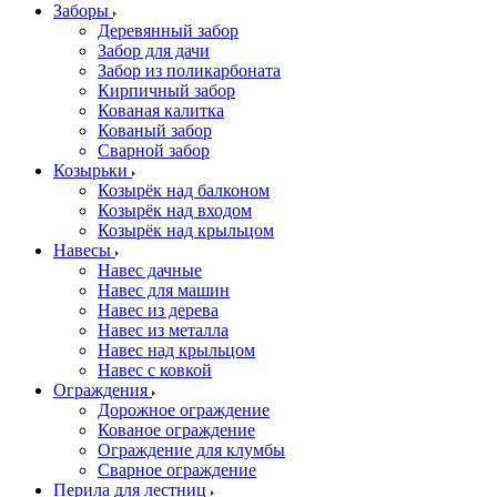
Заборы
Деревянный забор
Забор для дачи
Забор из поликарбоната
Кирпичный забор
Кованая калитка
Кованый забор
Сварной забор
Козырьки
Козырёк над балконом
Козырёк над входом
Козырёк над крыльцом
Навесы
Навес дачные
Навес для машин
Навес из дерева
Навес из металла
Навес над крыльцом
Навес с ковкой
Ограждения
Дорожное ограждение
Кованое ограждение
Ограждение для клумбы
Сварное ограждение
Перила для лестниц