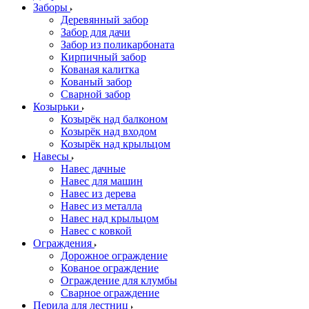
Заборы
Деревянный забор
Забор для дачи
Забор из поликарбоната
Кирпичный забор
Кованая калитка
Кованый забор
Сварной забор
Козырьки
Козырёк над балконом
Козырёк над входом
Козырёк над крыльцом
Навесы
Навес дачные
Навес для машин
Навес из дерева
Навес из металла
Навес над крыльцом
Навес с ковкой
Ограждения
Дорожное ограждение
Кованое ограждение
Ограждение для клумбы
Сварное ограждение
Перила для лестниц