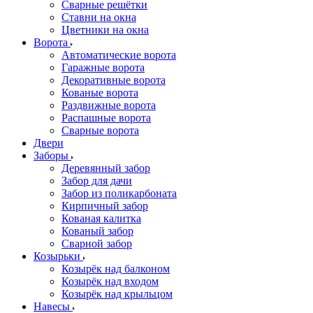
Сварные решётки
Ставни на окна
Цветники на окна
Ворота
Автоматические ворота
Гаражные ворота
Декоративные ворота
Кованые ворота
Раздвижные ворота
Распашные ворота
Сварные ворота
Двери
Заборы
Деревянный забор
Забор для дачи
Забор из поликарбоната
Кирпичный забор
Кованая калитка
Кованый забор
Сварной забор
Козырьки
Козырёк над балконом
Козырёк над входом
Козырёк над крыльцом
Навесы