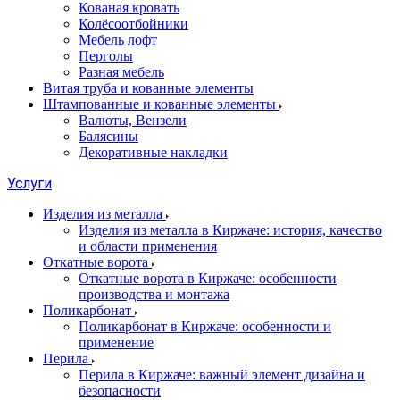
Кованая кровать
Колёсоотбойники
Мебель лофт
Перголы
Разная мебель
Витая труба и кованные элементы
Штампованные и кованные элементы
Валюты, Вензели
Балясины
Декоративные накладки
Услуги
Изделия из металла
Изделия из металла в Киржаче: история, качество
и области применения
Откатные ворота
Откатные ворота в Киржаче: особенности
производства и монтажа
Поликарбонат
Поликарбонат в Киржаче: особенности и
применение
Перила
Перила в Киржаче: важный элемент дизайна и
безопасности