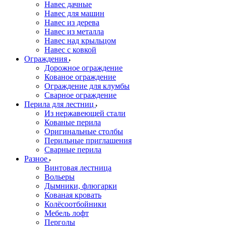
Навес дачные
Навес для машин
Навес из дерева
Навес из металла
Навес над крыльцом
Навес с ковкой
Ограждения
Дорожное ограждение
Кованое ограждение
Ограждение для клумбы
Сварное ограждение
Перила для лестниц
Из нержавеющей стали
Кованые перила
Оригинальные столбы
Перильные приглашения
Сварные перила
Разное
Винтовая лестница
Вольеры
Дымники, флюгарки
Кованая кровать
Колёсоотбойники
Мебель лофт
Перголы