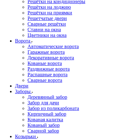
Решётки на кондиционеры
Решётки на лоджию
Решётки на приямки
Решетчатые двери
Сварные решётки
Ставни на окна
Цветники на окна
Ворота
Автоматические ворота
Гаражные ворота
Декоративные ворота
Кованые ворота
Раздвижные ворота
Распашные ворота
Сварные ворота
Двери
Заборы
Деревянный забор
Забор для дачи
Забор из поликарбоната
Кирпичный забор
Кованая калитка
Кованый забор
Сварной забор
Козырьки