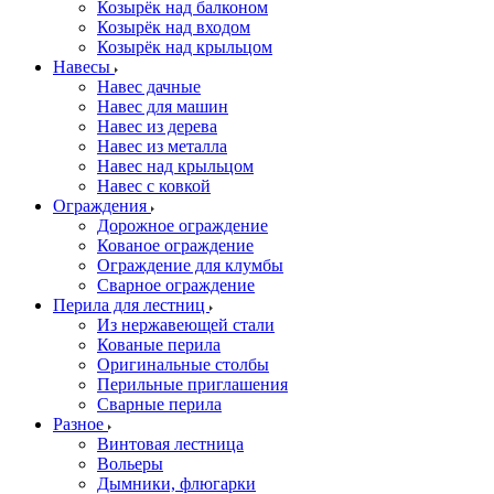
Козырёк над балконом
Козырёк над входом
Козырёк над крыльцом
Навесы
Навес дачные
Навес для машин
Навес из дерева
Навес из металла
Навес над крыльцом
Навес с ковкой
Ограждения
Дорожное ограждение
Кованое ограждение
Ограждение для клумбы
Сварное ограждение
Перила для лестниц
Из нержавеющей стали
Кованые перила
Оригинальные столбы
Перильные приглашения
Сварные перила
Разное
Винтовая лестница
Вольеры
Дымники, флюгарки