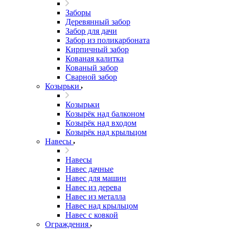
Заборы
Деревянный забор
Забор для дачи
Забор из поликарбоната
Кирпичный забор
Кованая калитка
Кованый забор
Сварной забор
Козырьки
Козырьки
Козырёк над балконом
Козырёк над входом
Козырёк над крыльцом
Навесы
Навесы
Навес дачные
Навес для машин
Навес из дерева
Навес из металла
Навес над крыльцом
Навес с ковкой
Ограждения