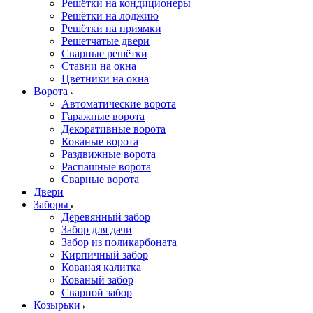
Решётки на кондиционеры
Решётки на лоджию
Решётки на приямки
Решетчатые двери
Сварные решётки
Ставни на окна
Цветники на окна
Ворота
Автоматические ворота
Гаражные ворота
Декоративные ворота
Кованые ворота
Раздвижные ворота
Распашные ворота
Сварные ворота
Двери
Заборы
Деревянный забор
Забор для дачи
Забор из поликарбоната
Кирпичный забор
Кованая калитка
Кованый забор
Сварной забор
Козырьки