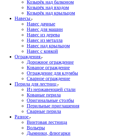
Козырёк над балконом
Козырёк над входом
Козырёк над крыльцом
Навесы
Навес дачные
Навес для машин
Навес из дерева
Навес из металла
Навес над крыльцом
Навес с ковкой
Ограждения
Дорожное ограждение
Кованое ограждение
Ограждение для клумбы
Сварное ограждение
Перила для лестниц
Из нержавеющей стали
Кованые перила
Оригинальные столбы
Перильные приглашения
Сварные перила
Разное
Винтовая лестница
Вольеры
Дымники, флюгарки