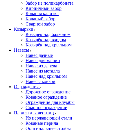
Забор из поликарбоната
Кирпичный забор
Кованая калитка
Кованый забор
Сварной забор
Козырьки
Козырёк над балконом
Козырёк над входом
Козырёк над крыльцом
Навесы
Навес дачные
Навес для машин
Навес из дерева
Навес из металла
Навес над крыльцом
Навес с ковкой
Ограждения
Дорожное ограждение
Кованое ограждение
Ограждение для клумбы
Сварное ограждение
Перила для лестниц
Из нержавеющей стали
Кованые перила
Оригинальные столбы