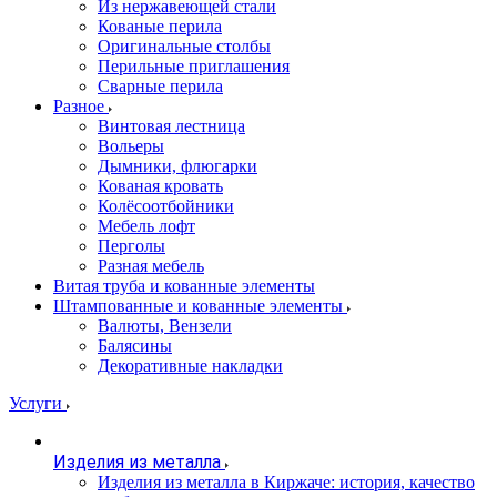
Из нержавеющей стали
Кованые перила
Оригинальные столбы
Перильные приглашения
Сварные перила
Разное
Винтовая лестница
Вольеры
Дымники, флюгарки
Кованая кровать
Колёсоотбойники
Мебель лофт
Перголы
Разная мебель
Витая труба и кованные элементы
Штампованные и кованные элементы
Валюты, Вензели
Балясины
Декоративные накладки
Услуги
Изделия из металла
Изделия из металла в Киржаче: история, качество