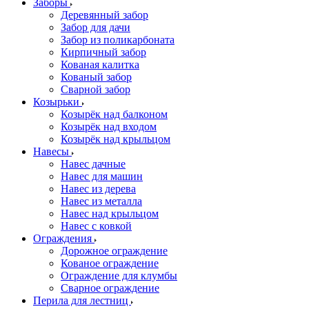
Заборы
Деревянный забор
Забор для дачи
Забор из поликарбоната
Кирпичный забор
Кованая калитка
Кованый забор
Сварной забор
Козырьки
Козырёк над балконом
Козырёк над входом
Козырёк над крыльцом
Навесы
Навес дачные
Навес для машин
Навес из дерева
Навес из металла
Навес над крыльцом
Навес с ковкой
Ограждения
Дорожное ограждение
Кованое ограждение
Ограждение для клумбы
Сварное ограждение
Перила для лестниц