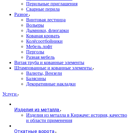
Перильные приглашения
Сварные перила
Разное
Винтовая лестница
Вольеры
Дымники, флюгарки
Кованая кровать
Колёсоотбойники
Мебель лофт
Перголы
Разная мебель
Витая труба и кованные элементы
Штампованные и кованные элементы
Валюты, Вензели
Балясины
Декоративные накладки
Услуги
Изделия из металла
Изделия из металла в Киржаче: история, качество
и области применения
Откатные ворота