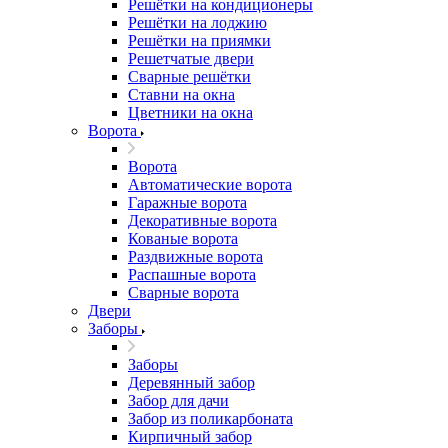
Решётки на кондиционеры
Решётки на лоджию
Решётки на приямки
Решетчатые двери
Сварные решётки
Ставни на окна
Цветники на окна
Ворота
Ворота
Автоматические ворота
Гаражные ворота
Декоративные ворота
Кованые ворота
Раздвижные ворота
Распашные ворота
Сварные ворота
Двери
Заборы
Заборы
Деревянный забор
Забор для дачи
Забор из поликарбоната
Кирпичный забор