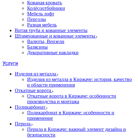
Кованая кровать
Колёсоотбойники
Мебель лофт
Перголы
Разная мебель
Витая труба и кованные элементы
Штампованные и кованные элементы
Валюты, Вензели
Балясины
Декоративные накладки
Услуги
Изделия из металла
Изделия из металла в Киржаче: история, качество
и области применения
Откатные ворота
Откатные ворота в Киржаче: особенности
производства и монтажа
Поликарбонат
Поликарбонат в Киржаче: особенности и
применение
Перила
Перила в Киржаче: важный элемент дизайна и
безопасности