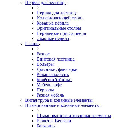
Перила для лестниц
Перила для лестниц
Из нержавеющей стали
Кованые перила
Оригинальные столбы
Перильные приглашения
Сварные перила
Разное
Разное
Винтовая лестница
Вольеры
Дымники, флюгарки
Кованая кровать
Колёсоотбойники
Мебель лофт
Перголы
Разная мебель
Витая труба и кованные элементы
Штампованные и кованные элементы
Штампованные и кованные элементы
Валюты, Вензели
Балясины