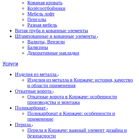
Кованая кровать
Колёсоотбойники
Мебель лофт
Перголы
Разная мебель
Витая труба и кованные элементы
Штампованные и кованные элементы
Валюты, Вензели
Балясины
Декоративные накладки
Услуги
Изделия из металла
Изделия из металла в Киржаче: история, качество
и области применения
Откатные ворота
Откатные ворота в Киржаче: особенности
производства и монтажа
Поликарбонат
Поликарбонат в Киржаче: особенности и
применение
Перила
Перила в Киржаче: важный элемент дизайна и
безопасности