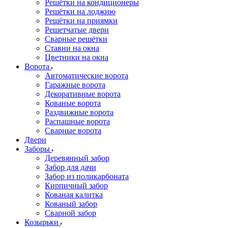
Решётки на кондиционеры
Решётки на лоджию
Решётки на приямки
Решетчатые двери
Сварные решётки
Ставни на окна
Цветники на окна
Ворота
Автоматические ворота
Гаражные ворота
Декоративные ворота
Кованые ворота
Раздвижные ворота
Распашные ворота
Сварные ворота
Двери
Заборы
Деревянный забор
Забор для дачи
Забор из поликарбоната
Кирпичный забор
Кованая калитка
Кованый забор
Сварной забор
Козырьки