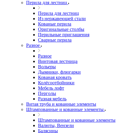
Перила для лестниц
Перила для лестниц
Из нержавеющей стали
Кованые перила
Оригинальные столбы
Перильные приглашения
Сварные перила
Разное
Разное
Винтовая лестница
Вольеры
Дымники, флюгарки
Кованая кровать
Колёсоотбойники
Мебель лофт
Перголы
Разная мебель
Витая труба и кованные элементы
Штампованные и кованные элементы
Штампованные и кованные элементы
Валюты, Вензели
Балясины