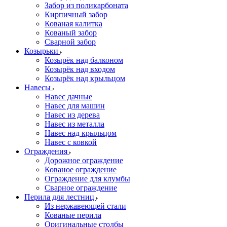
Забор из поликарбоната
Кирпичный забор
Кованая калитка
Кованый забор
Сварной забор
Козырьки
Козырёк над балконом
Козырёк над входом
Козырёк над крыльцом
Навесы
Навес дачные
Навес для машин
Навес из дерева
Навес из металла
Навес над крыльцом
Навес с ковкой
Ограждения
Дорожное ограждение
Кованое ограждение
Ограждение для клумбы
Сварное ограждение
Перила для лестниц
Из нержавеющей стали
Кованые перила
Оригинальные столбы