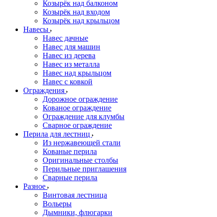
Козырёк над балконом
Козырёк над входом
Козырёк над крыльцом
Навесы
Навес дачные
Навес для машин
Навес из дерева
Навес из металла
Навес над крыльцом
Навес с ковкой
Ограждения
Дорожное ограждение
Кованое ограждение
Ограждение для клумбы
Сварное ограждение
Перила для лестниц
Из нержавеющей стали
Кованые перила
Оригинальные столбы
Перильные приглашения
Сварные перила
Разное
Винтовая лестница
Вольеры
Дымники, флюгарки