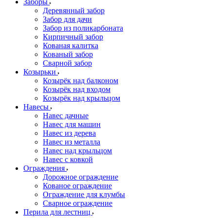
Заборы
Деревянный забор
Забор для дачи
Забор из поликарбоната
Кирпичный забор
Кованая калитка
Кованый забор
Сварной забор
Козырьки
Козырёк над балконом
Козырёк над входом
Козырёк над крыльцом
Навесы
Навес дачные
Навес для машин
Навес из дерева
Навес из металла
Навес над крыльцом
Навес с ковкой
Ограждения
Дорожное ограждение
Кованое ограждение
Ограждение для клумбы
Сварное ограждение
Перила для лестниц