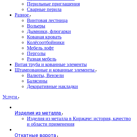
Перильные приглашения
Сварные перила
Разное
Винтовая лестница
Вольеры
Дымники, флюгарки
Кованая кровать
Колёсоотбойники
Мебель лофт
Перголы
Разная мебель
Витая труба и кованные элементы
Штампованные и кованные элементы
Валюты, Вензели
Балясины
Декоративные накладки
Услуги
Изделия из металла
Изделия из металла в Киржаче: история, качество
и области применения
Откатные ворота