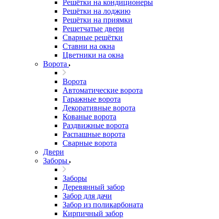
Решётки на кондиционеры
Решётки на лоджию
Решётки на приямки
Решетчатые двери
Сварные решётки
Ставни на окна
Цветники на окна
Ворота
Ворота
Автоматические ворота
Гаражные ворота
Декоративные ворота
Кованые ворота
Раздвижные ворота
Распашные ворота
Сварные ворота
Двери
Заборы
Заборы
Деревянный забор
Забор для дачи
Забор из поликарбоната
Кирпичный забор