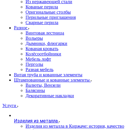
Из нержавеющей стали
Кованые перила
Оригинальные столбы
Перильные приглашения
Сварные перила
Разное
Винтовая лестница
Вольеры
Дымники, флюгарки
Кованая кровать
Колёсоотбойники
Мебель лофт
Перголы
Разная мебель
Витая труба и кованные элементы
Штампованные и кованные элементы
Валюты, Вензели
Балясины
Декоративные накладки
Услуги
Изделия из металла
Изделия из металла в Киржаче: история, качество