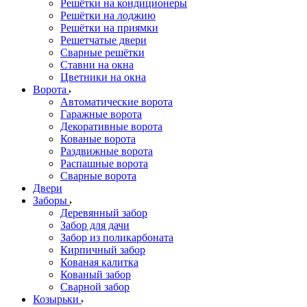
Решётки на кондиционеры
Решётки на лоджию
Решётки на приямки
Решетчатые двери
Сварные решётки
Ставни на окна
Цветники на окна
Ворота
Автоматические ворота
Гаражные ворота
Декоративные ворота
Кованые ворота
Раздвижные ворота
Распашные ворота
Сварные ворота
Двери
Заборы
Деревянный забор
Забор для дачи
Забор из поликарбоната
Кирпичный забор
Кованая калитка
Кованый забор
Сварной забор
Козырьки