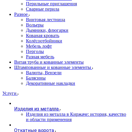
Перильные приглашения
Сварные перила
Разное
Винтовая лестница
Вольеры
Дымники, флюгарки
Кованая кровать
Колёсоотбойники
Мебель лофт
Перголы
Разная мебель
Витая труба и кованные элементы
Штампованные и кованные элементы
Валюты, Вензели
Балясины
Декоративные накладки
Услуги
Изделия из металла
Изделия из металла в Киржаче: история, качество
и области применения
Откатные ворота