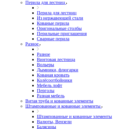
Перила для лестниц
Перила для лестниц
Из нержавеющей стали
Кованые перила
Оригинальные столбы
Перильные приглашения
Сварные перила
Разное
Разное
Винтовая лестница
Вольеры
Дымники, флюгарки
Кованая кровать
Колёсоотбойники
Мебель лофт
Перголы
Разная мебель
Витая труба и кованные элементы
Штампованные и кованные элементы
Штампованные и кованные элементы
Валюты, Вензели
Балясины