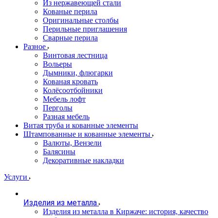
Из нержавеющей стали
Кованые перила
Оригинальные столбы
Перильные приглашения
Сварные перила
Разное
Винтовая лестница
Вольеры
Дымники, флюгарки
Кованая кровать
Колёсоотбойники
Мебель лофт
Перголы
Разная мебель
Витая труба и кованные элементы
Штампованные и кованные элементы
Валюты, Вензели
Балясины
Декоративные накладки
Услуги
Изделия из металла
Изделия из металла в Киржаче: история, качество