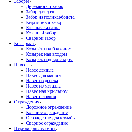
Заборы
Деревянный забор
Забор для дачи
Забор из поликарбоната
Кирпичный забор
Кованая калитка
Кованый забор
Сварной забор
Козырьки
Козырёк над балконом
Козырёк над входом
Козырёк над крыльцом
Навесы
Навес дачные
Навес для машин
Навес из дерева
Навес из металла
Навес над крыльцом
Навес с ковкой
Ограждения
Дорожное ограждение
Кованое ограждение
Ограждение для клумбы
Сварное ограждение
Перила для лестниц