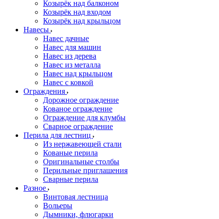
Козырёк над балконом
Козырёк над входом
Козырёк над крыльцом
Навесы
Навес дачные
Навес для машин
Навес из дерева
Навес из металла
Навес над крыльцом
Навес с ковкой
Ограждения
Дорожное ограждение
Кованое ограждение
Ограждение для клумбы
Сварное ограждение
Перила для лестниц
Из нержавеющей стали
Кованые перила
Оригинальные столбы
Перильные приглашения
Сварные перила
Разное
Винтовая лестница
Вольеры
Дымники, флюгарки