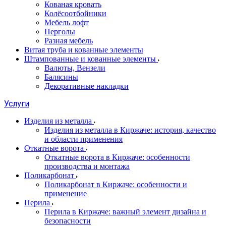
Кованая кровать
Колёсоотбойники
Мебель лофт
Перголы
Разная мебель
Витая труба и кованные элементы
Штампованные и кованные элементы
Валюты, Вензели
Балясины
Декоративные накладки
Услуги
Изделия из металла
Изделия из металла в Киржаче: история, качество
и области применения
Откатные ворота
Откатные ворота в Киржаче: особенности
производства и монтажа
Поликарбонат
Поликарбонат в Киржаче: особенности и
применение
Перила
Перила в Киржаче: важный элемент дизайна и
безопасности