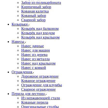
Забор из поликарбоната
Кирпичный забор
Кованая калитка
Кованый забор
Сварной забор
Козырьки
Козырёк над балконом
Козырёк над входом
Козырёк над крыльцом
Навесы
Навес дачные
Навес для машин
Навес из дерева
Навес из металла
Навес над крыльцом
Навес с ковкой
Ограждения
Дорожное ограждение
Кованое ограждение
Ограждение для клумбы
Сварное ограждение
Перила для лестниц
Из нержавеющей стали
Кованые перила
Оригинальные столбы