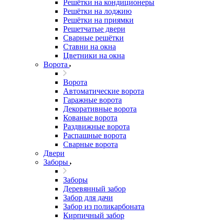
Решётки на кондиционеры
Решётки на лоджию
Решётки на приямки
Решетчатые двери
Сварные решётки
Ставни на окна
Цветники на окна
Ворота
Ворота
Автоматические ворота
Гаражные ворота
Декоративные ворота
Кованые ворота
Раздвижные ворота
Распашные ворота
Сварные ворота
Двери
Заборы
Заборы
Деревянный забор
Забор для дачи
Забор из поликарбоната
Кирпичный забор