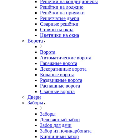
Решётки на кондиционеры
Решётки на лоджию
Решётки на приямки
Решетчатые двери
Сварные решётки
Ставни на окна
Цветники на окна
Ворота
Ворота
Автоматические ворота
Гаражные ворота
Декоративные ворота
Кованые ворота
Раздвижные ворота
Распашные ворота
Сварные ворота
Двери
Заборы
Заборы
Деревянный забор
Забор для дачи
Забор из поликарбоната
Кирпичный забор