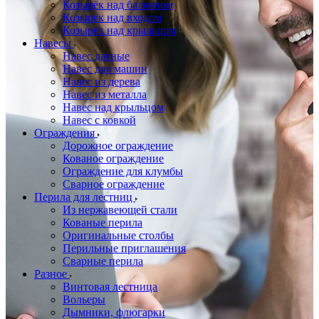
Козырёк над балконом
Козырёк над входом
Козырёк над крыльцом
Навесы
Навес дачные
Навес для машин
Навес из дерева
Навес из металла
Навес над крыльцом
Навес с ковкой
Ограждения
Дорожное ограждение
Кованое ограждение
Ограждение для клумбы
Сварное ограждение
Перила для лестниц
Из нержавеющей стали
Кованые перила
Оригинальные столбы
Перильные приглашения
Сварные перила
Разное
Винтовая лестница
Вольеры
Дымники, флюгарки