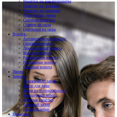
Решётки на кондиционеры
Решётки на лоджию
Решётки на приямки
Решетчатые двери
Сварные решётки
Ставни на окна
Цветники на окна
Ворота
Автоматические ворота
Гаражные ворота
Декоративные ворота
Кованые ворота
Раздвижные ворота
Распашные ворота
Сварные ворота
Двери
Заборы
Деревянный забор
Забор для дачи
Забор из поликарбоната
Кирпичный забор
Кованая калитка
Кованый забор
Сварной забор
Козырьки