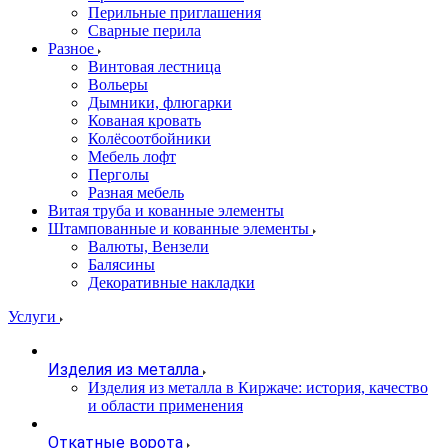
Перильные приглашения
Сварные перила
Разное
Винтовая лестница
Вольеры
Дымники, флюгарки
Кованая кровать
Колёсоотбойники
Мебель лофт
Перголы
Разная мебель
Витая труба и кованные элементы
Штампованные и кованные элементы
Валюты, Вензели
Балясины
Декоративные накладки
Услуги
Изделия из металла
Изделия из металла в Киржаче: история, качество
и области применения
Откатные ворота