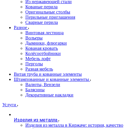
Из нержавеющей стали
Кованые перила
Оригинальные столбы
Перильные приглашения
Сварные перила
Разное
Винтовая лестница
Вольеры
Дымники, флюгарки
Кованая кровать
Колёсоотбойники
Мебель лофт
Перголы
Разная мебель
Витая труба и кованные элементы
Штампованные и кованные элементы
Валюты, Вензели
Балясины
Декоративные накладки
Услуги
Изделия из металла
Изделия из металла в Киржаче: история, качество