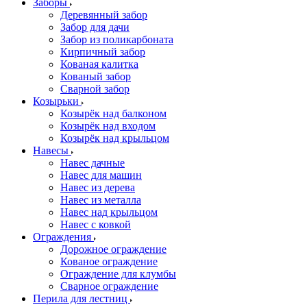
Заборы
Деревянный забор
Забор для дачи
Забор из поликарбоната
Кирпичный забор
Кованая калитка
Кованый забор
Сварной забор
Козырьки
Козырёк над балконом
Козырёк над входом
Козырёк над крыльцом
Навесы
Навес дачные
Навес для машин
Навес из дерева
Навес из металла
Навес над крыльцом
Навес с ковкой
Ограждения
Дорожное ограждение
Кованое ограждение
Ограждение для клумбы
Сварное ограждение
Перила для лестниц