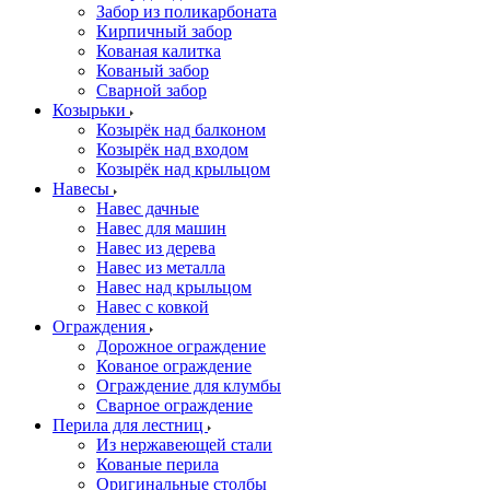
Забор из поликарбоната
Кирпичный забор
Кованая калитка
Кованый забор
Сварной забор
Козырьки
Козырёк над балконом
Козырёк над входом
Козырёк над крыльцом
Навесы
Навес дачные
Навес для машин
Навес из дерева
Навес из металла
Навес над крыльцом
Навес с ковкой
Ограждения
Дорожное ограждение
Кованое ограждение
Ограждение для клумбы
Сварное ограждение
Перила для лестниц
Из нержавеющей стали
Кованые перила
Оригинальные столбы