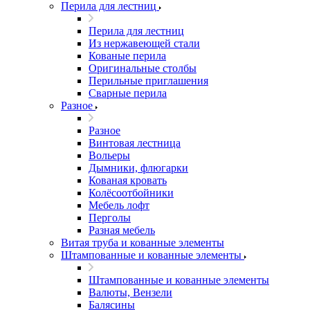
Перила для лестниц
Перила для лестниц
Из нержавеющей стали
Кованые перила
Оригинальные столбы
Перильные приглашения
Сварные перила
Разное
Разное
Винтовая лестница
Вольеры
Дымники, флюгарки
Кованая кровать
Колёсоотбойники
Мебель лофт
Перголы
Разная мебель
Витая труба и кованные элементы
Штампованные и кованные элементы
Штампованные и кованные элементы
Валюты, Вензели
Балясины