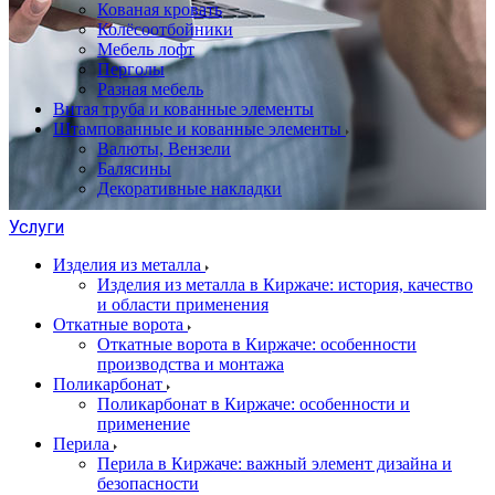
Кованая кровать
Колёсоотбойники
Мебель лофт
Перголы
Разная мебель
Витая труба и кованные элементы
Штампованные и кованные элементы
Валюты, Вензели
Балясины
Декоративные накладки
Услуги
Изделия из металла
Изделия из металла в Киржаче: история, качество
и области применения
Откатные ворота
Откатные ворота в Киржаче: особенности
производства и монтажа
Поликарбонат
Поликарбонат в Киржаче: особенности и
применение
Перила
Перила в Киржаче: важный элемент дизайна и
безопасности