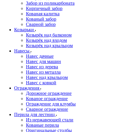
Забор из поликарбоната
Кирпичный забор
Кованая калитка
Кованый забор
Сварной забор
Козырьки
Козырёк над балконом
Козырёк над входом
Козырёк над крыльцом
Навесы
Навес дачные
Навес для машин
Навес из дерева
Навес из металла
Навес над крыльцом
Навес с ковкой
Ограждения
Дорожное ограждение
Кованое ограждение
Ограждение для клумбы
Сварное ограждение
Перила для лестниц
Из нержавеющей стали
Кованые перила
Оригинальные столбы