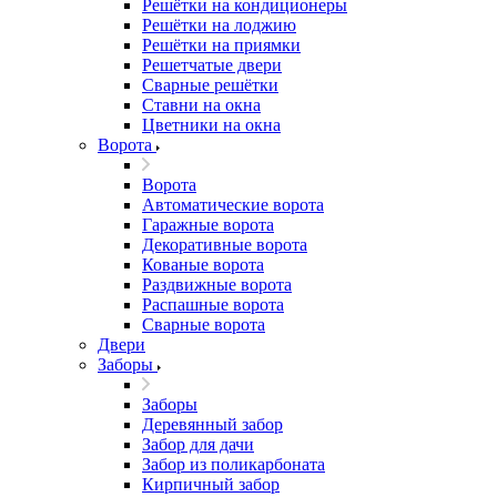
Решётки на кондиционеры
Решётки на лоджию
Решётки на приямки
Решетчатые двери
Сварные решётки
Ставни на окна
Цветники на окна
Ворота
Ворота
Автоматические ворота
Гаражные ворота
Декоративные ворота
Кованые ворота
Раздвижные ворота
Распашные ворота
Сварные ворота
Двери
Заборы
Заборы
Деревянный забор
Забор для дачи
Забор из поликарбоната
Кирпичный забор