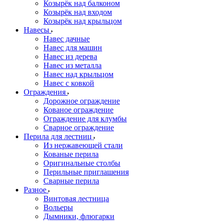
Козырёк над балконом
Козырёк над входом
Козырёк над крыльцом
Навесы
Навес дачные
Навес для машин
Навес из дерева
Навес из металла
Навес над крыльцом
Навес с ковкой
Ограждения
Дорожное ограждение
Кованое ограждение
Ограждение для клумбы
Сварное ограждение
Перила для лестниц
Из нержавеющей стали
Кованые перила
Оригинальные столбы
Перильные приглашения
Сварные перила
Разное
Винтовая лестница
Вольеры
Дымники, флюгарки