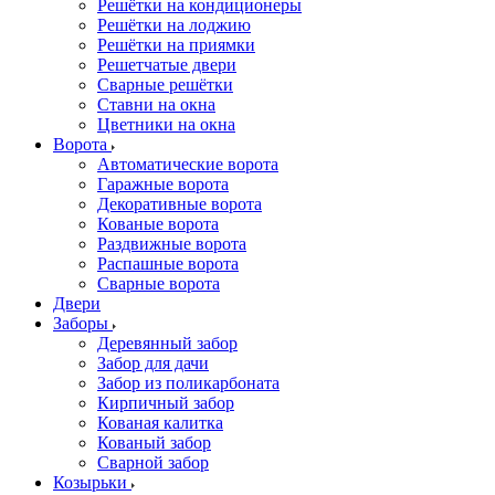
Решётки на кондиционеры
Решётки на лоджию
Решётки на приямки
Решетчатые двери
Сварные решётки
Ставни на окна
Цветники на окна
Ворота
Автоматические ворота
Гаражные ворота
Декоративные ворота
Кованые ворота
Раздвижные ворота
Распашные ворота
Сварные ворота
Двери
Заборы
Деревянный забор
Забор для дачи
Забор из поликарбоната
Кирпичный забор
Кованая калитка
Кованый забор
Сварной забор
Козырьки