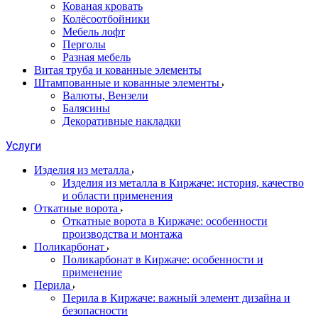
Кованая кровать
Колёсоотбойники
Мебель лофт
Перголы
Разная мебель
Витая труба и кованные элементы
Штампованные и кованные элементы
Валюты, Вензели
Балясины
Декоративные накладки
Услуги
Изделия из металла
Изделия из металла в Киржаче: история, качество
и области применения
Откатные ворота
Откатные ворота в Киржаче: особенности
производства и монтажа
Поликарбонат
Поликарбонат в Киржаче: особенности и
применение
Перила
Перила в Киржаче: важный элемент дизайна и
безопасности