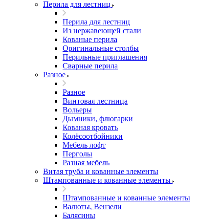
Перила для лестниц
Перила для лестниц
Из нержавеющей стали
Кованые перила
Оригинальные столбы
Перильные приглашения
Сварные перила
Разное
Разное
Винтовая лестница
Вольеры
Дымники, флюгарки
Кованая кровать
Колёсоотбойники
Мебель лофт
Перголы
Разная мебель
Витая труба и кованные элементы
Штампованные и кованные элементы
Штампованные и кованные элементы
Валюты, Вензели
Балясины