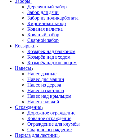
Заборы
Деревянный забор
Забор для дачи
Забор из поликарбоната
Кирпичный забор
Кованая калитка
Кованый забор
Сварной забор
Козырьки
Козырёк над балконом
Козырёк над входом
Козырёк над крыльцом
Навесы
Навес дачные
Навес для машин
Навес из дерева
Навес из металла
Навес над крыльцом
Навес с ковкой
Ограждения
Дорожное ограждение
Кованое ограждение
Ограждение для клумбы
Сварное ограждение
Перила для лестниц