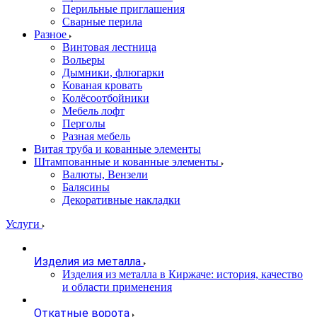
Перильные приглашения
Сварные перила
Разное
Винтовая лестница
Вольеры
Дымники, флюгарки
Кованая кровать
Колёсоотбойники
Мебель лофт
Перголы
Разная мебель
Витая труба и кованные элементы
Штампованные и кованные элементы
Валюты, Вензели
Балясины
Декоративные накладки
Услуги
Изделия из металла
Изделия из металла в Киржаче: история, качество
и области применения
Откатные ворота