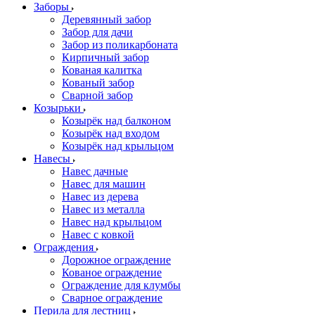
Заборы
Деревянный забор
Забор для дачи
Забор из поликарбоната
Кирпичный забор
Кованая калитка
Кованый забор
Сварной забор
Козырьки
Козырёк над балконом
Козырёк над входом
Козырёк над крыльцом
Навесы
Навес дачные
Навес для машин
Навес из дерева
Навес из металла
Навес над крыльцом
Навес с ковкой
Ограждения
Дорожное ограждение
Кованое ограждение
Ограждение для клумбы
Сварное ограждение
Перила для лестниц