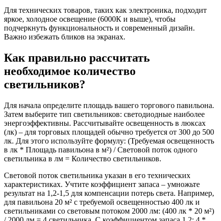
Для технических товаров, таких как электроника, подходит
яркое, холодное освещение (6000К и выше), чтобы
подчеркнуть функциональность и современный дизайн.
Важно избежать бликов на экранах.
Как правильно рассчитать
необходимое количество
светильников?
Для начала определите площадь вашего торгового павильона.
Затем выберите тип светильников: светодиодные наиболее
энергоэффективны. Рассчитывайте освещенность в люксах
(лк) – для торговых площадей обычно требуется от 300 до 500
лк. Для этого используйте формулу: (Требуемая освещенность
в лк * Площадь павильона в м²) / Световой поток одного
светильника в лм = Количество светильников.
Световой поток светильника указан в его технических
характеристиках. Учтите коэффициент запаса – умножьте
результат на 1,2-1,5 для компенсации потерь света. Например,
для павильона 20 м² с требуемой освещенностью 400 лк и
светильниками со световым потоком 2000 лм: (400 лк * 20 м²)
/ 2000 лм = 4 светильника. С коэффициентом запаса 1,2: 4 *