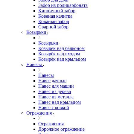
Забор из поликарбоната
Кирпичный забор
Кованая калитка
Кованый забор
Сварной забор
Козырьки
Козырьки
Козырёк над балконом
Козырёк над входом
Козырёк над крыльцом
Навесы
Навесы
Навес дачные
Навес для машин
Навес из дерева
Навес из металла
Навес над крыльцом
Навес с ковкой
Ограждения
Ограждения
Дорожное ограждение