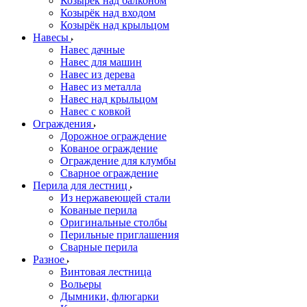
Козырёк над балконом
Козырёк над входом
Козырёк над крыльцом
Навесы
Навес дачные
Навес для машин
Навес из дерева
Навес из металла
Навес над крыльцом
Навес с ковкой
Ограждения
Дорожное ограждение
Кованое ограждение
Ограждение для клумбы
Сварное ограждение
Перила для лестниц
Из нержавеющей стали
Кованые перила
Оригинальные столбы
Перильные приглашения
Сварные перила
Разное
Винтовая лестница
Вольеры
Дымники, флюгарки