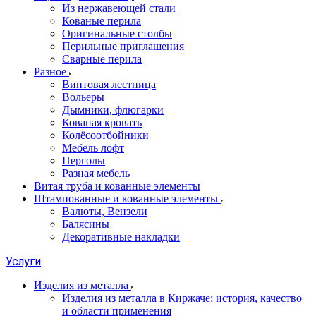
Из нержавеющей стали
Кованые перила
Оригинальные столбы
Перильные приглашения
Сварные перила
Разное
Винтовая лестница
Вольеры
Дымники, флюгарки
Кованая кровать
Колёсоотбойники
Мебель лофт
Перголы
Разная мебель
Витая труба и кованные элементы
Штампованные и кованные элементы
Валюты, Вензели
Балясины
Декоративные накладки
Услуги
Изделия из металла
Изделия из металла в Киржаче: история, качество
и области применения