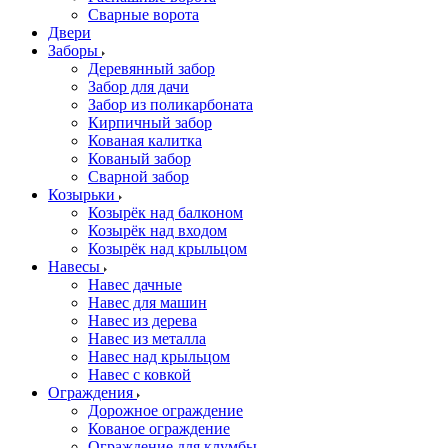
Сварные ворота
Двери
Заборы
Деревянный забор
Забор для дачи
Забор из поликарбоната
Кирпичный забор
Кованая калитка
Кованый забор
Сварной забор
Козырьки
Козырёк над балконом
Козырёк над входом
Козырёк над крыльцом
Навесы
Навес дачные
Навес для машин
Навес из дерева
Навес из металла
Навес над крыльцом
Навес с ковкой
Ограждения
Дорожное ограждение
Кованое ограждение
Ограждение для клумбы