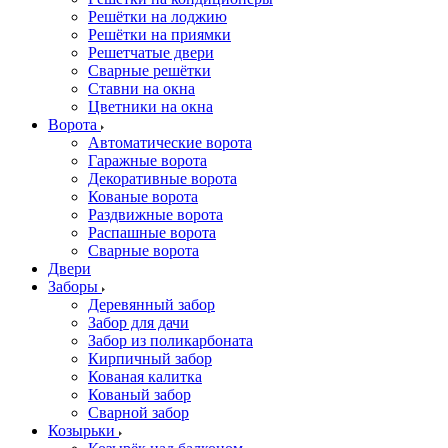
Решётки на лоджию
Решётки на приямки
Решетчатые двери
Сварные решётки
Ставни на окна
Цветники на окна
Ворота
Автоматические ворота
Гаражные ворота
Декоративные ворота
Кованые ворота
Раздвижные ворота
Распашные ворота
Сварные ворота
Двери
Заборы
Деревянный забор
Забор для дачи
Забор из поликарбоната
Кирпичный забор
Кованая калитка
Кованый забор
Сварной забор
Козырьки