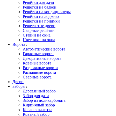
Решётки для дачи
Решётки на балкон
Решётки на кондиционеры
Решётки на лоджию
Решётки на приямки
Решетчатые двери
Сварные решётки
Ставни на окна
Цветники на окна
Ворота
Автоматические ворота
Гаражные ворота
Декоративные ворота
Кованые ворота
Раздвижные ворота
Распашные ворота
Сварные ворота
Двери
Заборы
Деревянный забор
Забор для дачи
Забор из поликарбоната
Кирпичный забор
Кованая калитка
Кованый забор