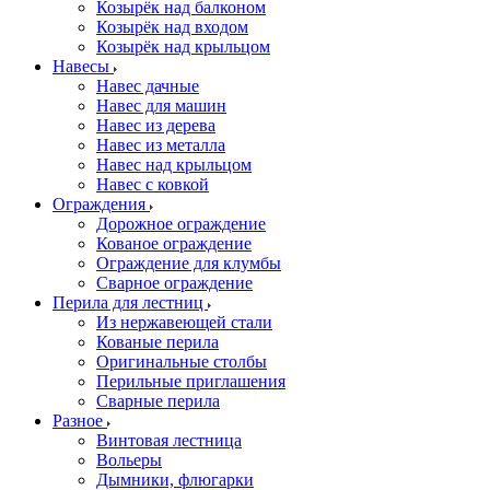
Козырёк над балконом
Козырёк над входом
Козырёк над крыльцом
Навесы
Навес дачные
Навес для машин
Навес из дерева
Навес из металла
Навес над крыльцом
Навес с ковкой
Ограждения
Дорожное ограждение
Кованое ограждение
Ограждение для клумбы
Сварное ограждение
Перила для лестниц
Из нержавеющей стали
Кованые перила
Оригинальные столбы
Перильные приглашения
Сварные перила
Разное
Винтовая лестница
Вольеры
Дымники, флюгарки