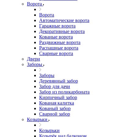
Ворота
Ворота
Автоматические ворота
Гаражные ворота
Декоративные ворота
Кованые ворота
Раздвижные ворота
Распашные ворота
Сварные ворота
Двери
Заборы
Заборы
Деревянный забор
Забор для дачи
Забор из поликарбоната
Кирпичный забор
Кованая калитка
Кованый забор
Сварной забор
Козырьки
Козырьки
Козырёк над балконом