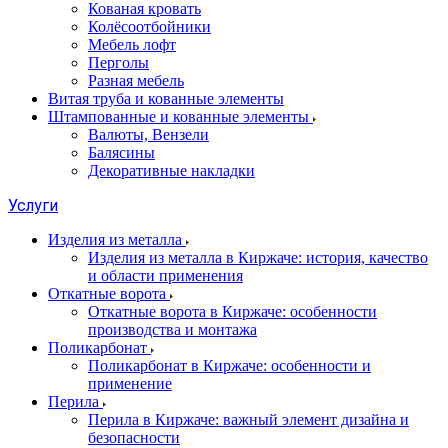
Кованая кровать
Колёсоотбойники
Мебель лофт
Перголы
Разная мебель
Витая труба и кованные элементы
Штампованные и кованные элементы
Валюты, Вензели
Балясины
Декоративные накладки
Услуги
Изделия из металла
Изделия из металла в Киржаче: история, качество
и области применения
Откатные ворота
Откатные ворота в Киржаче: особенности
производства и монтажа
Поликарбонат
Поликарбонат в Киржаче: особенности и
применение
Перила
Перила в Киржаче: важный элемент дизайна и
безопасности