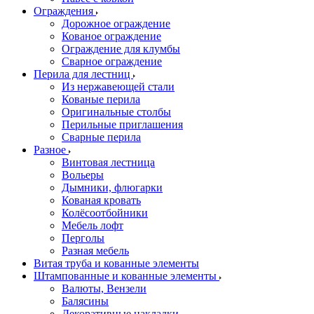
Ограждения
Дорожное ограждение
Кованое ограждение
Ограждение для клумбы
Сварное ограждение
Перила для лестниц
Из нержавеющей стали
Кованые перила
Оригинальные столбы
Перильные приглашения
Сварные перила
Разное
Винтовая лестница
Вольеры
Дымники, флюгарки
Кованая кровать
Колёсоотбойники
Мебель лофт
Перголы
Разная мебель
Витая труба и кованные элементы
Штампованные и кованные элементы
Валюты, Вензели
Балясины
Декоративные накладки