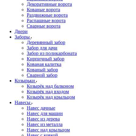
Декоративные ворота
Кованые ворота
Раздвижные ворота
Распашные ворота
Сварные ворота
Двери
Заборы
Деревянный забор
Забор для дачи
Забор из поликарбоната
Кирпичный забор
Кованая калитка
Кованый забор
Сварной забор
Козырьки
Козырёк над балконом
Козырёк над входом
Козырёк над крыльцом
Навесы
Навес дачные
Навес для машин
Навес из дерева
Навес из металла
Навес над крыльцом
Навес с ковкой