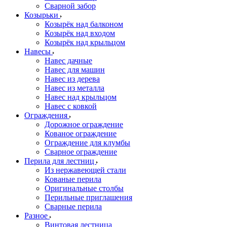
Сварной забор
Козырьки
Козырёк над балконом
Козырёк над входом
Козырёк над крыльцом
Навесы
Навес дачные
Навес для машин
Навес из дерева
Навес из металла
Навес над крыльцом
Навес с ковкой
Ограждения
Дорожное ограждение
Кованое ограждение
Ограждение для клумбы
Сварное ограждение
Перила для лестниц
Из нержавеющей стали
Кованые перила
Оригинальные столбы
Перильные приглашения
Сварные перила
Разное
Винтовая лестница