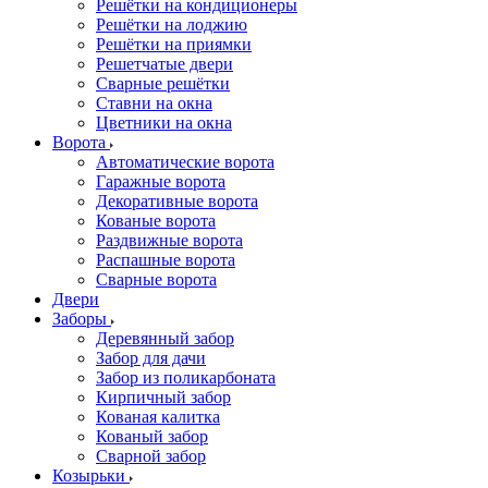
Решётки на кондиционеры
Решётки на лоджию
Решётки на приямки
Решетчатые двери
Сварные решётки
Ставни на окна
Цветники на окна
Ворота
Автоматические ворота
Гаражные ворота
Декоративные ворота
Кованые ворота
Раздвижные ворота
Распашные ворота
Сварные ворота
Двери
Заборы
Деревянный забор
Забор для дачи
Забор из поликарбоната
Кирпичный забор
Кованая калитка
Кованый забор
Сварной забор
Козырьки