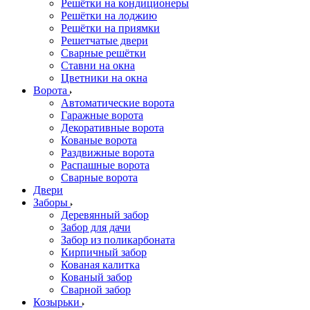
Решётки на кондиционеры
Решётки на лоджию
Решётки на приямки
Решетчатые двери
Сварные решётки
Ставни на окна
Цветники на окна
Ворота
Автоматические ворота
Гаражные ворота
Декоративные ворота
Кованые ворота
Раздвижные ворота
Распашные ворота
Сварные ворота
Двери
Заборы
Деревянный забор
Забор для дачи
Забор из поликарбоната
Кирпичный забор
Кованая калитка
Кованый забор
Сварной забор
Козырьки