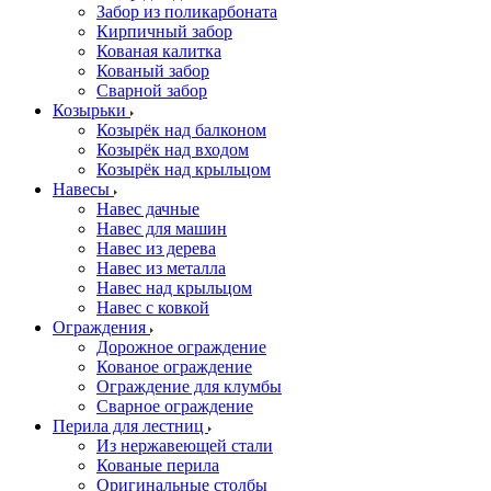
Забор из поликарбоната
Кирпичный забор
Кованая калитка
Кованый забор
Сварной забор
Козырьки
Козырёк над балконом
Козырёк над входом
Козырёк над крыльцом
Навесы
Навес дачные
Навес для машин
Навес из дерева
Навес из металла
Навес над крыльцом
Навес с ковкой
Ограждения
Дорожное ограждение
Кованое ограждение
Ограждение для клумбы
Сварное ограждение
Перила для лестниц
Из нержавеющей стали
Кованые перила
Оригинальные столбы