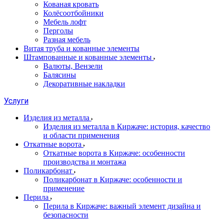
Кованая кровать
Колёсоотбойники
Мебель лофт
Перголы
Разная мебель
Витая труба и кованные элементы
Штампованные и кованные элементы
Валюты, Вензели
Балясины
Декоративные накладки
Услуги
Изделия из металла
Изделия из металла в Киржаче: история, качество
и области применения
Откатные ворота
Откатные ворота в Киржаче: особенности
производства и монтажа
Поликарбонат
Поликарбонат в Киржаче: особенности и
применение
Перила
Перила в Киржаче: важный элемент дизайна и
безопасности