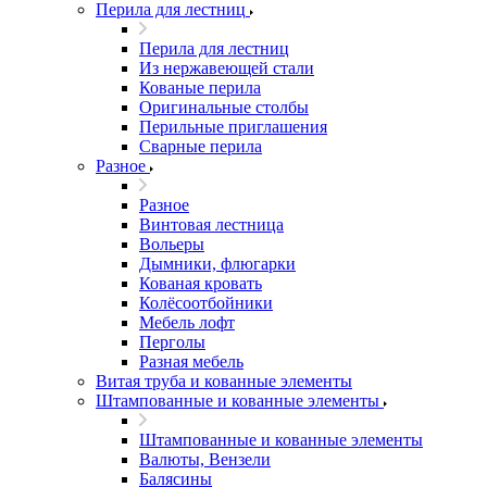
Перила для лестниц
Перила для лестниц
Из нержавеющей стали
Кованые перила
Оригинальные столбы
Перильные приглашения
Сварные перила
Разное
Разное
Винтовая лестница
Вольеры
Дымники, флюгарки
Кованая кровать
Колёсоотбойники
Мебель лофт
Перголы
Разная мебель
Витая труба и кованные элементы
Штампованные и кованные элементы
Штампованные и кованные элементы
Валюты, Вензели
Балясины