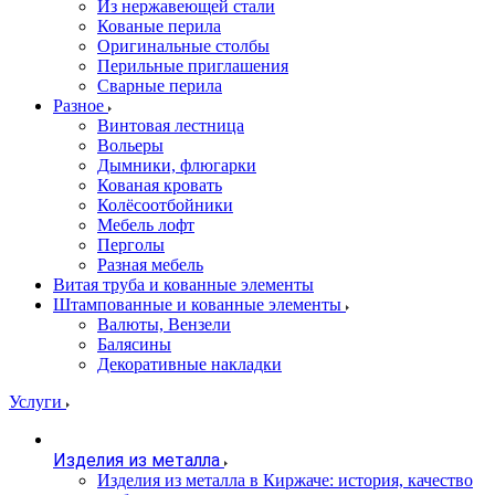
Из нержавеющей стали
Кованые перила
Оригинальные столбы
Перильные приглашения
Сварные перила
Разное
Винтовая лестница
Вольеры
Дымники, флюгарки
Кованая кровать
Колёсоотбойники
Мебель лофт
Перголы
Разная мебель
Витая труба и кованные элементы
Штампованные и кованные элементы
Валюты, Вензели
Балясины
Декоративные накладки
Услуги
Изделия из металла
Изделия из металла в Киржаче: история, качество