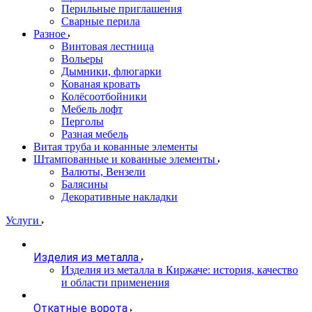
Перильные приглашения
Сварные перила
Разное
Винтовая лестница
Вольеры
Дымники, флюгарки
Кованая кровать
Колёсоотбойники
Мебель лофт
Перголы
Разная мебель
Витая труба и кованные элементы
Штампованные и кованные элементы
Валюты, Вензели
Балясины
Декоративные накладки
Услуги
Изделия из металла
Изделия из металла в Киржаче: история, качество
и области применения
Откатные ворота