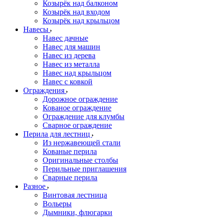
Козырёк над балконом
Козырёк над входом
Козырёк над крыльцом
Навесы
Навес дачные
Навес для машин
Навес из дерева
Навес из металла
Навес над крыльцом
Навес с ковкой
Ограждения
Дорожное ограждение
Кованое ограждение
Ограждение для клумбы
Сварное ограждение
Перила для лестниц
Из нержавеющей стали
Кованые перила
Оригинальные столбы
Перильные приглашения
Сварные перила
Разное
Винтовая лестница
Вольеры
Дымники, флюгарки