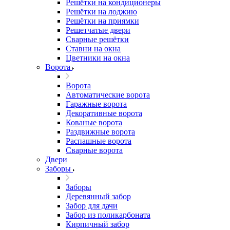
Решётки на кондиционеры
Решётки на лоджию
Решётки на приямки
Решетчатые двери
Сварные решётки
Ставни на окна
Цветники на окна
Ворота
Ворота
Автоматические ворота
Гаражные ворота
Декоративные ворота
Кованые ворота
Раздвижные ворота
Распашные ворота
Сварные ворота
Двери
Заборы
Заборы
Деревянный забор
Забор для дачи
Забор из поликарбоната
Кирпичный забор