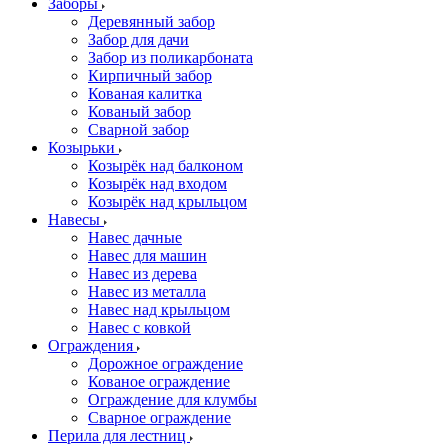
Заборы
Деревянный забор
Забор для дачи
Забор из поликарбоната
Кирпичный забор
Кованая калитка
Кованый забор
Сварной забор
Козырьки
Козырёк над балконом
Козырёк над входом
Козырёк над крыльцом
Навесы
Навес дачные
Навес для машин
Навес из дерева
Навес из металла
Навес над крыльцом
Навес с ковкой
Ограждения
Дорожное ограждение
Кованое ограждение
Ограждение для клумбы
Сварное ограждение
Перила для лестниц