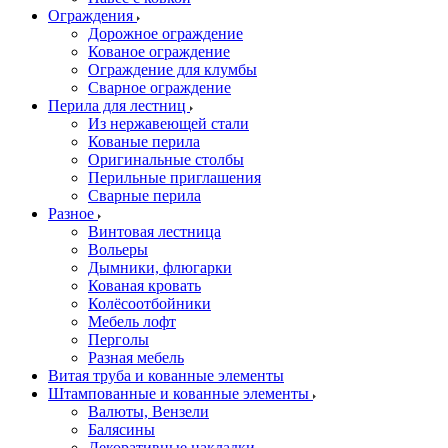
Ограждения
Дорожное ограждение
Кованое ограждение
Ограждение для клумбы
Сварное ограждение
Перила для лестниц
Из нержавеющей стали
Кованые перила
Оригинальные столбы
Перильные приглашения
Сварные перила
Разное
Винтовая лестница
Вольеры
Дымники, флюгарки
Кованая кровать
Колёсоотбойники
Мебель лофт
Перголы
Разная мебель
Витая труба и кованные элементы
Штампованные и кованные элементы
Валюты, Вензели
Балясины
Декоративные накладки