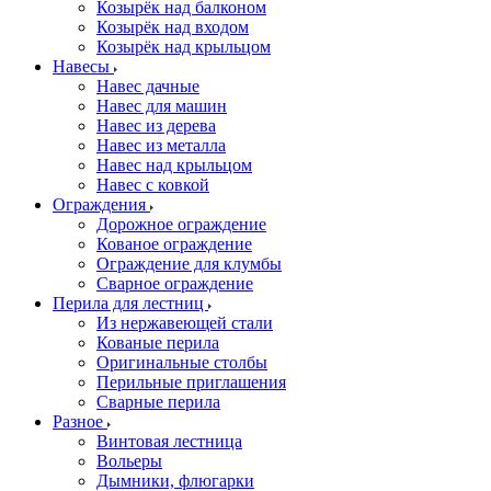
Козырёк над балконом
Козырёк над входом
Козырёк над крыльцом
Навесы
Навес дачные
Навес для машин
Навес из дерева
Навес из металла
Навес над крыльцом
Навес с ковкой
Ограждения
Дорожное ограждение
Кованое ограждение
Ограждение для клумбы
Сварное ограждение
Перила для лестниц
Из нержавеющей стали
Кованые перила
Оригинальные столбы
Перильные приглашения
Сварные перила
Разное
Винтовая лестница
Вольеры
Дымники, флюгарки