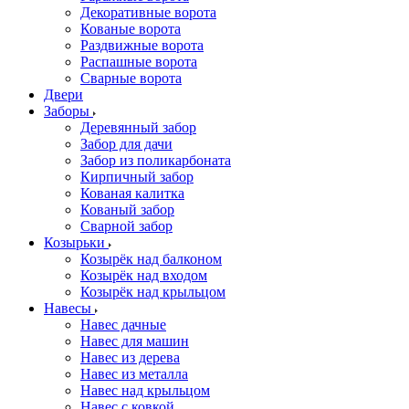
Декоративные ворота
Кованые ворота
Раздвижные ворота
Распашные ворота
Сварные ворота
Двери
Заборы
Деревянный забор
Забор для дачи
Забор из поликарбоната
Кирпичный забор
Кованая калитка
Кованый забор
Сварной забор
Козырьки
Козырёк над балконом
Козырёк над входом
Козырёк над крыльцом
Навесы
Навес дачные
Навес для машин
Навес из дерева
Навес из металла
Навес над крыльцом
Навес с ковкой