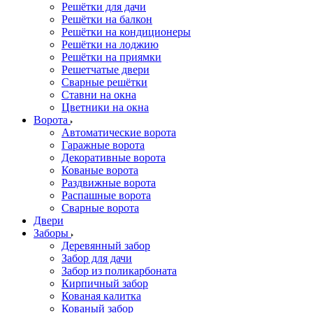
Решётки для дачи
Решётки на балкон
Решётки на кондиционеры
Решётки на лоджию
Решётки на приямки
Решетчатые двери
Сварные решётки
Ставни на окна
Цветники на окна
Ворота
Автоматические ворота
Гаражные ворота
Декоративные ворота
Кованые ворота
Раздвижные ворота
Распашные ворота
Сварные ворота
Двери
Заборы
Деревянный забор
Забор для дачи
Забор из поликарбоната
Кирпичный забор
Кованая калитка
Кованый забор