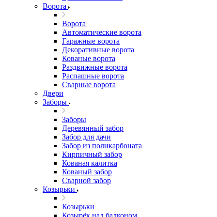
Ворота
Ворота
Автоматические ворота
Гаражные ворота
Декоративные ворота
Кованые ворота
Раздвижные ворота
Распашные ворота
Сварные ворота
Двери
Заборы
Заборы
Деревянный забор
Забор для дачи
Забор из поликарбоната
Кирпичный забор
Кованая калитка
Кованый забор
Сварной забор
Козырьки
Козырьки
Козырёк над балконом