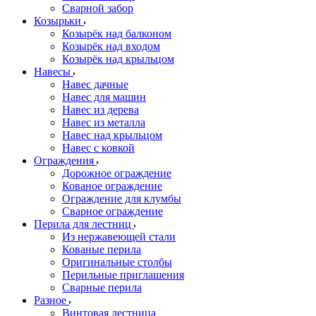
Сварной забор
Козырьки
Козырёк над балконом
Козырёк над входом
Козырёк над крыльцом
Навесы
Навес дачные
Навес для машин
Навес из дерева
Навес из металла
Навес над крыльцом
Навес с ковкой
Ограждения
Дорожное ограждение
Кованое ограждение
Ограждение для клумбы
Сварное ограждение
Перила для лестниц
Из нержавеющей стали
Кованые перила
Оригинальные столбы
Перильные приглашения
Сварные перила
Разное
Винтовая лестница