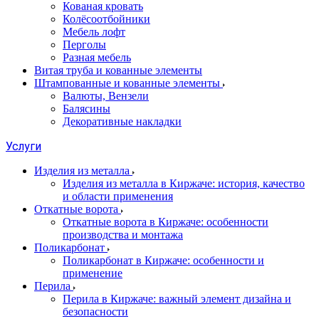
Кованая кровать
Колёсоотбойники
Мебель лофт
Перголы
Разная мебель
Витая труба и кованные элементы
Штампованные и кованные элементы
Валюты, Вензели
Балясины
Декоративные накладки
Услуги
Изделия из металла
Изделия из металла в Киржаче: история, качество
и области применения
Откатные ворота
Откатные ворота в Киржаче: особенности
производства и монтажа
Поликарбонат
Поликарбонат в Киржаче: особенности и
применение
Перила
Перила в Киржаче: важный элемент дизайна и
безопасности