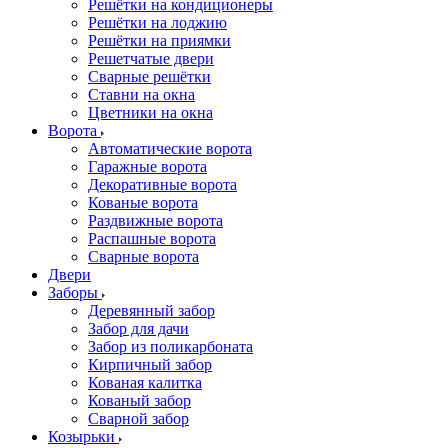
Решётки на кондиционеры
Решётки на лоджию
Решётки на приямки
Решетчатые двери
Сварные решётки
Ставни на окна
Цветники на окна
Ворота
Автоматические ворота
Гаражные ворота
Декоративные ворота
Кованые ворота
Раздвижные ворота
Распашные ворота
Сварные ворота
Двери
Заборы
Деревянный забор
Забор для дачи
Забор из поликарбоната
Кирпичный забор
Кованая калитка
Кованый забор
Сварной забор
Козырьки