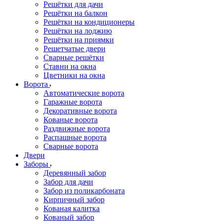
Решётки для дачи
Решётки на балкон
Решётки на кондиционеры
Решётки на лоджию
Решётки на приямки
Решетчатые двери
Сварные решётки
Ставни на окна
Цветники на окна
Ворота
Автоматические ворота
Гаражные ворота
Декоративные ворота
Кованые ворота
Раздвижные ворота
Распашные ворота
Сварные ворота
Двери
Заборы
Деревянный забор
Забор для дачи
Забор из поликарбоната
Кирпичный забор
Кованая калитка
Кованый забор