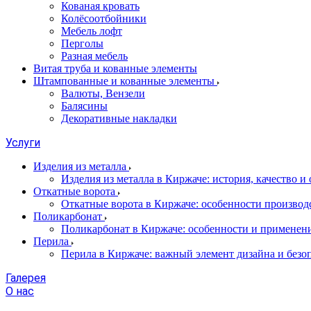
Кованая кровать
Колёсоотбойники
Мебель лофт
Перголы
Разная мебель
Витая труба и кованные элементы
Штампованные и кованные элементы
Валюты, Вензели
Балясины
Декоративные накладки
Услуги
Изделия из металла
Изделия из металла в Киржаче: история, качество и
Откатные ворота
Откатные ворота в Киржаче: особенности производ
Поликарбонат
Поликарбонат в Киржаче: особенности и применен
Перила
Перила в Киржаче: важный элемент дизайна и безо
Галерея
О нас