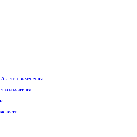
 области применения
ства и монтажа
ие
пасности