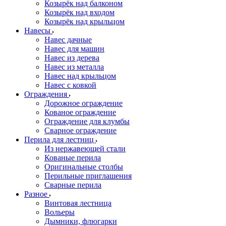
Козырёк над балконом
Козырёк над входом
Козырёк над крыльцом
Навесы
Навес дачные
Навес для машин
Навес из дерева
Навес из металла
Навес над крыльцом
Навес с ковкой
Ограждения
Дорожное ограждение
Кованое ограждение
Ограждение для клумбы
Сварное ограждение
Перила для лестниц
Из нержавеющей стали
Кованые перила
Оригинальные столбы
Перильные приглашения
Сварные перила
Разное
Винтовая лестница
Вольеры
Дымники, флюгарки