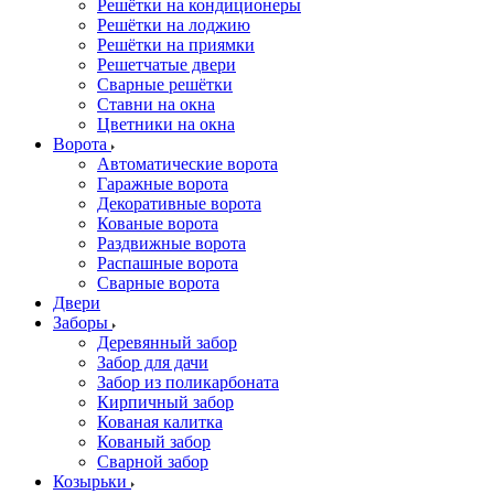
Решётки на кондиционеры
Решётки на лоджию
Решётки на приямки
Решетчатые двери
Сварные решётки
Ставни на окна
Цветники на окна
Ворота
Автоматические ворота
Гаражные ворота
Декоративные ворота
Кованые ворота
Раздвижные ворота
Распашные ворота
Сварные ворота
Двери
Заборы
Деревянный забор
Забор для дачи
Забор из поликарбоната
Кирпичный забор
Кованая калитка
Кованый забор
Сварной забор
Козырьки