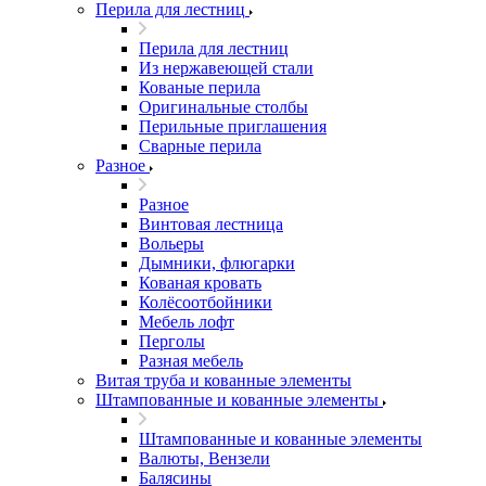
Перила для лестниц
Перила для лестниц
Из нержавеющей стали
Кованые перила
Оригинальные столбы
Перильные приглашения
Сварные перила
Разное
Разное
Винтовая лестница
Вольеры
Дымники, флюгарки
Кованая кровать
Колёсоотбойники
Мебель лофт
Перголы
Разная мебель
Витая труба и кованные элементы
Штампованные и кованные элементы
Штампованные и кованные элементы
Валюты, Вензели
Балясины