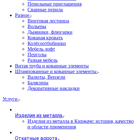
Перильные приглашения
Сварные перила
Разное
Винтовая лестница
Вольеры
Дымники, флюгарки
Кованая кровать
Колёсоотбойники
Мебель лофт
Перголы
Разная мебель
Витая труба и кованные элементы
Штампованные и кованные элементы
Валюты, Вензели
Балясины
Декоративные накладки
Услуги
Изделия из металла
Изделия из металла в Киржаче: история, качество
и области применения
Откатные ворота