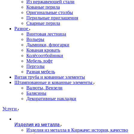
Из нержавеющей стали
Кованые перила
Оригинальные столбы
Перильные приглашения
Сварные перила
Разное
Винтовая лестница
Вольеры
Дымники, флюгарки
Кованая кровать
Колёсоотбойники
Мебель лофт
Перголы
Разная мебель
Витая труба и кованные элементы
Штампованные и кованные элементы
Валюты, Вензели
Балясины
Декоративные накладки
Услуги
Изделия из металла
Изделия из металла в Киржаче: история, качество