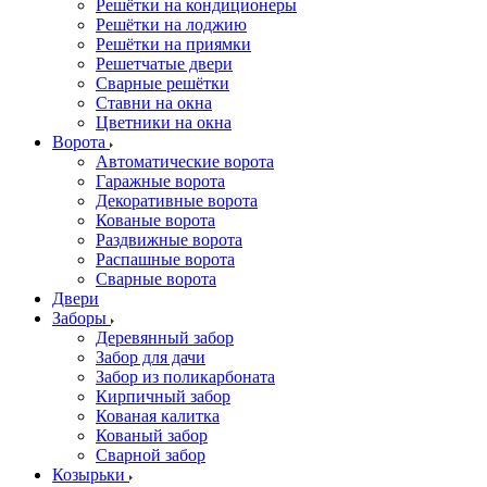
Решётки на кондиционеры
Решётки на лоджию
Решётки на приямки
Решетчатые двери
Сварные решётки
Ставни на окна
Цветники на окна
Ворота
Автоматические ворота
Гаражные ворота
Декоративные ворота
Кованые ворота
Раздвижные ворота
Распашные ворота
Сварные ворота
Двери
Заборы
Деревянный забор
Забор для дачи
Забор из поликарбоната
Кирпичный забор
Кованая калитка
Кованый забор
Сварной забор
Козырьки