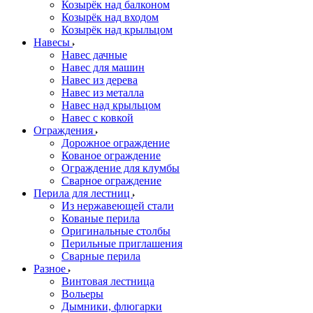
Козырёк над балконом
Козырёк над входом
Козырёк над крыльцом
Навесы
Навес дачные
Навес для машин
Навес из дерева
Навес из металла
Навес над крыльцом
Навес с ковкой
Ограждения
Дорожное ограждение
Кованое ограждение
Ограждение для клумбы
Сварное ограждение
Перила для лестниц
Из нержавеющей стали
Кованые перила
Оригинальные столбы
Перильные приглашения
Сварные перила
Разное
Винтовая лестница
Вольеры
Дымники, флюгарки