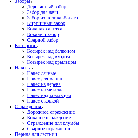
Заборы
Деревянный забор
Забор для дачи
Забор из поликарбоната
Кирпичный забор
Кованая калитка
Кованый забор
Сварной забор
Козырьки
Козырёк над балконом
Козырёк над входом
Козырёк над крыльцом
Навесы
Навес дачные
Навес для машин
Навес из дерева
Навес из металла
Навес над крыльцом
Навес с ковкой
Ограждения
Дорожное ограждение
Кованое ограждение
Ограждение для клумбы
Сварное ограждение
Перила для лестниц