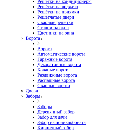
Решётки на кондиционеры
Решётки на лоджию
Решётки на приямки
Решетчатые двери
Сварные решётки
Ставни на окна
Цветники на окна
Ворота
Ворота
Автоматические ворота
Гаражные ворота
Декоративные ворота
Кованые ворота
Раздвижные ворота
Распашные ворота
Сварные ворота
Двери
Заборы
Заборы
Деревянный забор
Забор для дачи
Забор из поликарбоната
Кирпичный забор