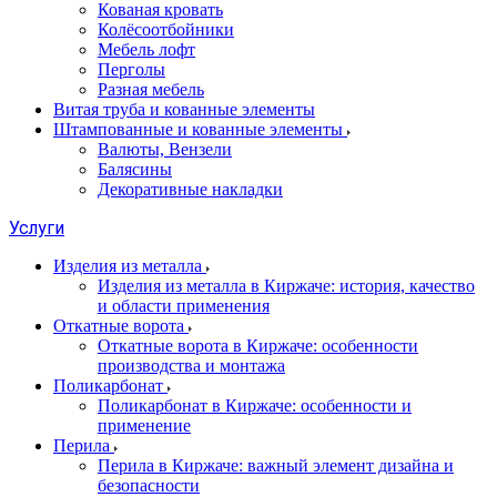
Кованая кровать
Колёсоотбойники
Мебель лофт
Перголы
Разная мебель
Витая труба и кованные элементы
Штампованные и кованные элементы
Валюты, Вензели
Балясины
Декоративные накладки
Услуги
Изделия из металла
Изделия из металла в Киржаче: история, качество
и области применения
Откатные ворота
Откатные ворота в Киржаче: особенности
производства и монтажа
Поликарбонат
Поликарбонат в Киржаче: особенности и
применение
Перила
Перила в Киржаче: важный элемент дизайна и
безопасности