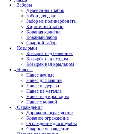
Заборы
Деревянный забор
Забор для дачи
Забор из поликарбоната
Кирпичный забор
Кованая калитка
Кованый забор
Сварной забор
Козырьки
Козырёк над балконом
Козырёк над входом
Козырёк над крыльцом
Навесы
Навес дачные
Навес для машин
Навес из дерева
Навес из металла
Навес над крыльцом
Навес с ковкой
Ограждения
Дорожное ограждение
Кованое ограждение
Ограждение для клумбы
Сварное ограждение