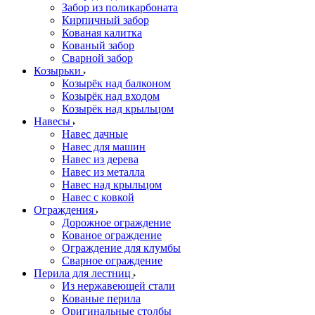
Забор из поликарбоната
Кирпичный забор
Кованая калитка
Кованый забор
Сварной забор
Козырьки
Козырёк над балконом
Козырёк над входом
Козырёк над крыльцом
Навесы
Навес дачные
Навес для машин
Навес из дерева
Навес из металла
Навес над крыльцом
Навес с ковкой
Ограждения
Дорожное ограждение
Кованое ограждение
Ограждение для клумбы
Сварное ограждение
Перила для лестниц
Из нержавеющей стали
Кованые перила
Оригинальные столбы