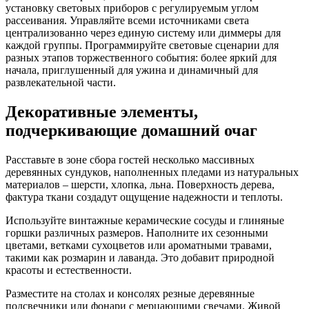
установку световых приборов с регулируемым углом
рассеивания. Управляйте всеми источниками света
централизованно через единую систему или диммеры для
каждой группы. Программируйте световые сценарии для
разных этапов торжественного события: более яркий для
начала, приглушенный для ужина и динамичный для
развлекательной части.
Декоративные элементы,
подчеркивающие домашний очаг
Расставьте в зоне сбора гостей несколько массивных
деревянных сундуков, наполненных пледами из натуральных
материалов – шерсти, хлопка, льна. Поверхность дерева,
фактура ткани создадут ощущение надежности и теплоты.
Используйте винтажные керамические сосуды и глиняные
горшки различных размеров. Наполните их сезонными
цветами, ветками сухоцветов или ароматными травами,
такими как розмарин и лаванда. Это добавит природной
красоты и естественности.
Разместите на столах и консолях резные деревянные
подсвечники или фонари с мерцающими свечами. Живой