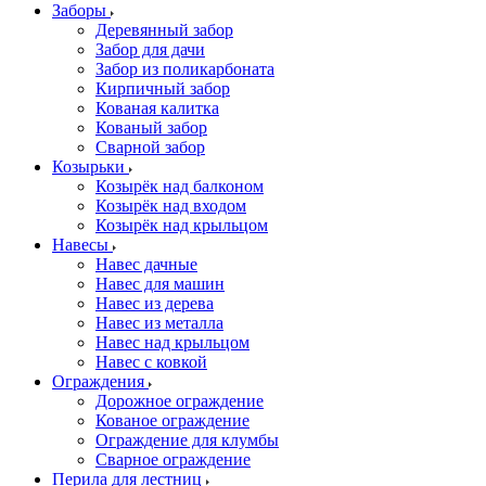
Заборы
Деревянный забор
Забор для дачи
Забор из поликарбоната
Кирпичный забор
Кованая калитка
Кованый забор
Сварной забор
Козырьки
Козырёк над балконом
Козырёк над входом
Козырёк над крыльцом
Навесы
Навес дачные
Навес для машин
Навес из дерева
Навес из металла
Навес над крыльцом
Навес с ковкой
Ограждения
Дорожное ограждение
Кованое ограждение
Ограждение для клумбы
Сварное ограждение
Перила для лестниц