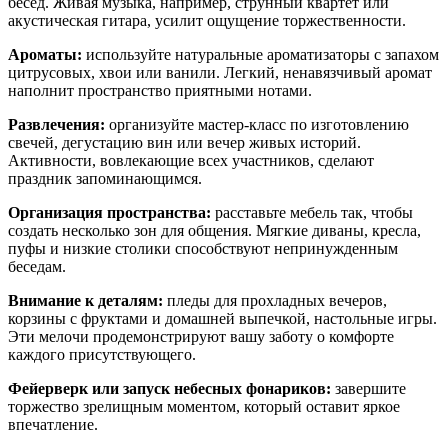
бесед. Живая музыка, например, струнный квартет или
акустическая гитара, усилит ощущение торжественности.
Ароматы:
используйте натуральные ароматизаторы с запахом
цитрусовых, хвои или ванили. Легкий, ненавязчивый аромат
наполнит пространство приятными нотами.
Развлечения:
организуйте мастер-класс по изготовлению
свечей, дегустацию вин или вечер живых историй.
Активности, вовлекающие всех участников, сделают
праздник запоминающимся.
Организация пространства:
расставьте мебель так, чтобы
создать несколько зон для общения. Мягкие диваны, кресла,
пуфы и низкие столики способствуют непринужденным
беседам.
Внимание к деталям:
пледы для прохладных вечеров,
корзины с фруктами и домашней выпечкой, настольные игры.
Эти мелочи продемонстрируют вашу заботу о комфорте
каждого присутствующего.
Фейерверк или запуск небесных фонариков:
завершите
торжество зрелищным моментом, который оставит яркое
впечатление.