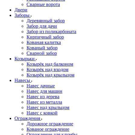
Сварные ворота
Двери
Заборы
Деревянный забор
Забор для дачи
Забор из поликарбоната
Кирпичный забор
Кованая калитка
Кованый забор
Сварной забор
Козырьки
Козырёк над балконом
Козырёк над входом
Козырёк над крыльцом
Навесы
Навес дачные
Навес для машин
Навес из дерева
Навес из металла
Навес над крыльцом
Навес с ковкой
Ограждения
Дорожное ограждение
Кованое ограждение
Ограждение для клумбы