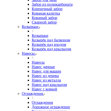
Забор из поликарбоната
Кирпичный забор
Кованая калитка
Кованый забор
Сварной забор
Козырьки
Козырьки
Козырёк над балконом
Козырёк над входом
Козырёк над крыльцом
Навесы
Навесы
Навес дачные
Навес для машин
Навес из дерева
Навес из металла
Навес над крыльцом
Навес с ковкой
Ограждения
Ограждения
Дорожное ограждение