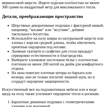
мериносовой шерсти. Ищите изделия плотностью не менее
300 грамм на квадратный метр для максимального тепла.
Детали, преображающие пространство
Шерстяные декоративные подушки с фактурной вязкой,
например, "косами" или "жгутами", добавят
тактильного богатства.
Используйте на полу ковры из натуральной шерсти или
хлопка с ворсом средней длины, чтобы обеспечить
приятные ощущения под ногами.
Льняные скатерти и салфетки для стола придадут
сервировке естественности и благородства.
Выберите хлопковое постельное белье с плотностью
плетения не менее 200 нитей на дюйм для комфортного
отдыха.
На окна повесьте плотные шторы из бархата или
велюра, они не только поглотят лишний шум, но и
создадут ощущение защищенности.
Искусственный мех на подлокотниках мебели или в виде
шкур на полу также усиливает ощущение тепла и роскоши.
Бархатные диванные подушки с геометрическими
узорами или вышивкой.