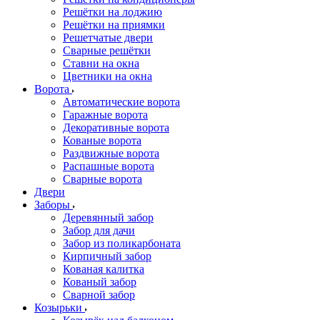
Решётки на лоджию
Решётки на приямки
Решетчатые двери
Сварные решётки
Ставни на окна
Цветники на окна
Ворота
Автоматические ворота
Гаражные ворота
Декоративные ворота
Кованые ворота
Раздвижные ворота
Распашные ворота
Сварные ворота
Двери
Заборы
Деревянный забор
Забор для дачи
Забор из поликарбоната
Кирпичный забор
Кованая калитка
Кованый забор
Сварной забор
Козырьки