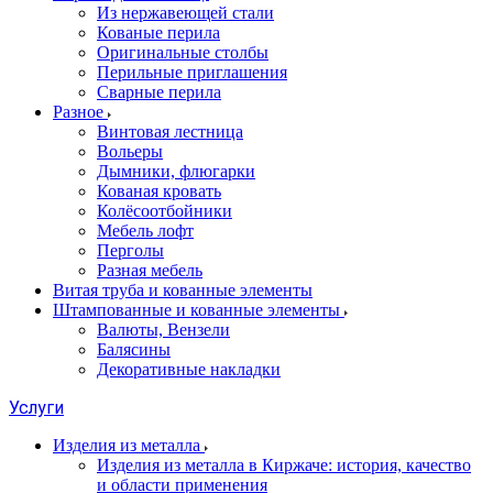
Из нержавеющей стали
Кованые перила
Оригинальные столбы
Перильные приглашения
Сварные перила
Разное
Винтовая лестница
Вольеры
Дымники, флюгарки
Кованая кровать
Колёсоотбойники
Мебель лофт
Перголы
Разная мебель
Витая труба и кованные элементы
Штампованные и кованные элементы
Валюты, Вензели
Балясины
Декоративные накладки
Услуги
Изделия из металла
Изделия из металла в Киржаче: история, качество
и области применения