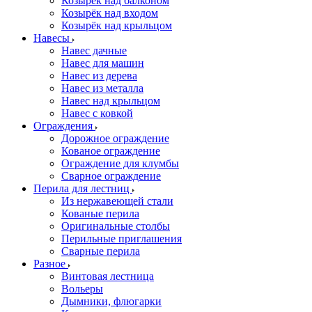
Козырёк над балконом
Козырёк над входом
Козырёк над крыльцом
Навесы
Навес дачные
Навес для машин
Навес из дерева
Навес из металла
Навес над крыльцом
Навес с ковкой
Ограждения
Дорожное ограждение
Кованое ограждение
Ограждение для клумбы
Сварное ограждение
Перила для лестниц
Из нержавеющей стали
Кованые перила
Оригинальные столбы
Перильные приглашения
Сварные перила
Разное
Винтовая лестница
Вольеры
Дымники, флюгарки