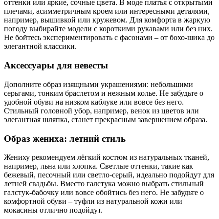
оттенки или яркие, сочные цвета. В моде платья с открытыми
плечами, асимметричным кроем или интересными деталями,
например, вышивкой или кружевом. Для комфорта в жаркую
погоду выбирайте модели с короткими рукавами или без них.
Не бойтесь экспериментировать с фасонами – от бохо-шика до
элегантной классики.
Аксессуары для невесты
Дополните образ изящными украшениями: небольшими
серьгами, тонким браслетом и нежным колье. Не забудьте о
удобной обуви на низком каблуке или вовсе без него.
Стильный головной убор, например, венок из цветов или
элегантная шляпка, станет прекрасным завершением образа.
Образ жениха: летний стиль
Жениху рекомендуем лёгкий костюм из натуральных тканей,
например, льна или хлопка. Светлые оттенки, такие как
бежевый, песочный или светло-серый, идеально подойдут для
летней свадьбы. Вместо галстука можно выбрать стильный
галстук-бабочку или вовсе обойтись без него. Не забудьте о
комфортной обуви – туфли из натуральной кожи или
мокасины отлично подойдут.