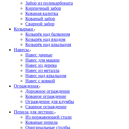
Забор из поликарбоната
Кирпичный забор
Кованая калитка
Кованый забор
Сварной забор
Козырьки
Козырёк над балконом
Козырёк над входом
Козырёк над крыльцом
Навесы
Навес дачные
Навес для машин
Навес из дерева
Навес из металла
Навес над крыльцом
Навес с ковкой
Ограждения
Дорожное ограждение
Кованое ограждение
Ограждение для клумбы
Сварное ограждение
Перила для лестниц
Из нержавеющей стали
Кованые перила
Оригинальные столбы