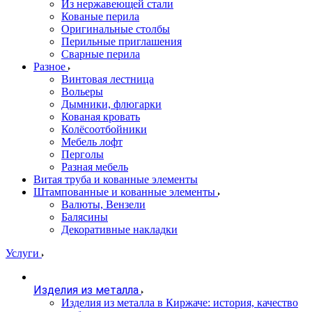
Из нержавеющей стали
Кованые перила
Оригинальные столбы
Перильные приглашения
Сварные перила
Разное
Винтовая лестница
Вольеры
Дымники, флюгарки
Кованая кровать
Колёсоотбойники
Мебель лофт
Перголы
Разная мебель
Витая труба и кованные элементы
Штампованные и кованные элементы
Валюты, Вензели
Балясины
Декоративные накладки
Услуги
Изделия из металла
Изделия из металла в Киржаче: история, качество