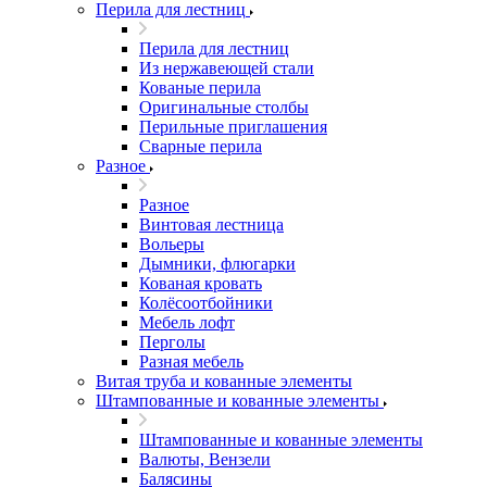
Перила для лестниц
Перила для лестниц
Из нержавеющей стали
Кованые перила
Оригинальные столбы
Перильные приглашения
Сварные перила
Разное
Разное
Винтовая лестница
Вольеры
Дымники, флюгарки
Кованая кровать
Колёсоотбойники
Мебель лофт
Перголы
Разная мебель
Витая труба и кованные элементы
Штампованные и кованные элементы
Штампованные и кованные элементы
Валюты, Вензели
Балясины