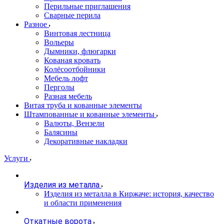
Перильные приглашения
Сварные перила
Разное
Винтовая лестница
Вольеры
Дымники, флюгарки
Кованая кровать
Колёсоотбойники
Мебель лофт
Перголы
Разная мебель
Витая труба и кованные элементы
Штампованные и кованные элементы
Валюты, Вензели
Балясины
Декоративные накладки
Услуги
Изделия из металла
Изделия из металла в Киржаче: история, качество
и области применения
Откатные ворота