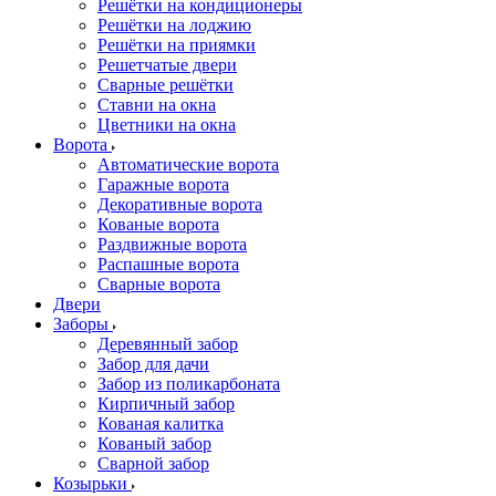
Решётки на кондиционеры
Решётки на лоджию
Решётки на приямки
Решетчатые двери
Сварные решётки
Ставни на окна
Цветники на окна
Ворота
Автоматические ворота
Гаражные ворота
Декоративные ворота
Кованые ворота
Раздвижные ворота
Распашные ворота
Сварные ворота
Двери
Заборы
Деревянный забор
Забор для дачи
Забор из поликарбоната
Кирпичный забор
Кованая калитка
Кованый забор
Сварной забор
Козырьки