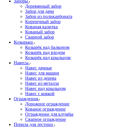
Заборы
Деревянный забор
Забор для дачи
Забор из поликарбоната
Кирпичный забор
Кованая калитка
Кованый забор
Сварной забор
Козырьки
Козырёк над балконом
Козырёк над входом
Козырёк над крыльцом
Навесы
Навес дачные
Навес для машин
Навес из дерева
Навес из металла
Навес над крыльцом
Навес с ковкой
Ограждения
Дорожное ограждение
Кованое ограждение
Ограждение для клумбы
Сварное ограждение
Перила для лестниц