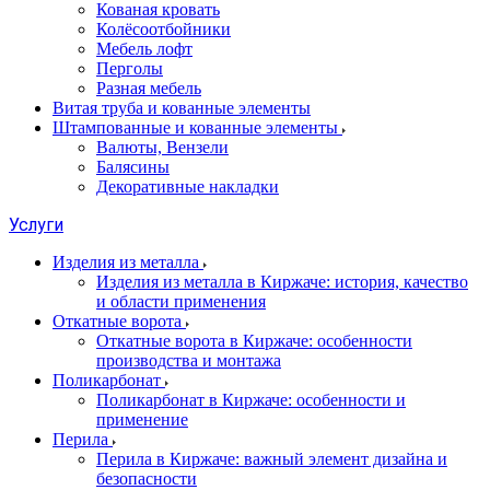
Кованая кровать
Колёсоотбойники
Мебель лофт
Перголы
Разная мебель
Витая труба и кованные элементы
Штампованные и кованные элементы
Валюты, Вензели
Балясины
Декоративные накладки
Услуги
Изделия из металла
Изделия из металла в Киржаче: история, качество
и области применения
Откатные ворота
Откатные ворота в Киржаче: особенности
производства и монтажа
Поликарбонат
Поликарбонат в Киржаче: особенности и
применение
Перила
Перила в Киржаче: важный элемент дизайна и
безопасности