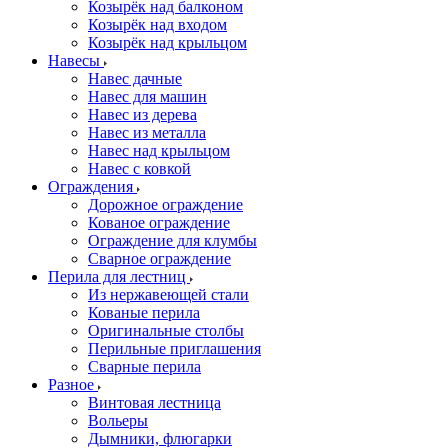
Козырёк над балконом
Козырёк над входом
Козырёк над крыльцом
Навесы
Навес дачные
Навес для машин
Навес из дерева
Навес из металла
Навес над крыльцом
Навес с ковкой
Ограждения
Дорожное ограждение
Кованое ограждение
Ограждение для клумбы
Сварное ограждение
Перила для лестниц
Из нержавеющей стали
Кованые перила
Оригинальные столбы
Перильные приглашения
Сварные перила
Разное
Винтовая лестница
Вольеры
Дымники, флюгарки