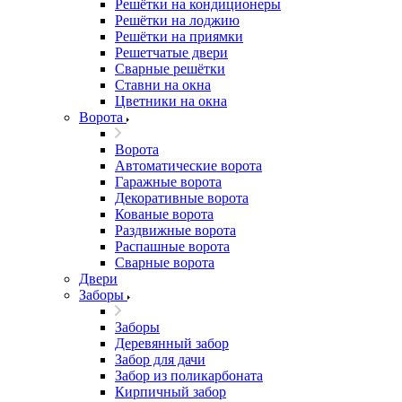
Решётки на кондиционеры
Решётки на лоджию
Решётки на приямки
Решетчатые двери
Сварные решётки
Ставни на окна
Цветники на окна
Ворота
Ворота
Автоматические ворота
Гаражные ворота
Декоративные ворота
Кованые ворота
Раздвижные ворота
Распашные ворота
Сварные ворота
Двери
Заборы
Заборы
Деревянный забор
Забор для дачи
Забор из поликарбоната
Кирпичный забор