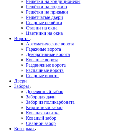
Решётки на кондиционеры
Решётки на лоджию
Решётки на приямки
Решетчатые двери
Сварные решётки
Ставни на окна
Цветники на окна
Ворота
Автоматические ворота
Гаражные ворота
Декоративные ворота
Кованые ворота
Раздвижные ворота
Распашные ворота
Сварные ворота
Двери
Заборы
Деревянный забор
Забор для дачи
Забор из поликарбоната
Кирпичный забор
Кованая калитка
Кованый забор
Сварной забор
Козырьки