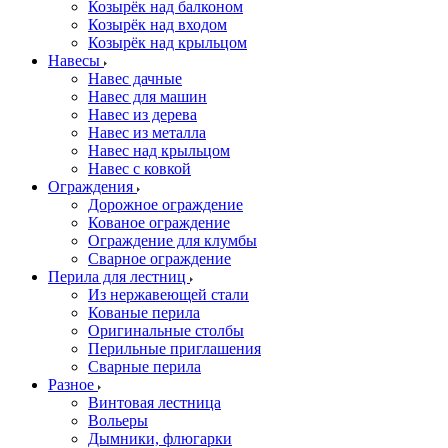
Козырёк над балконом
Козырёк над входом
Козырёк над крыльцом
Навесы
Навес дачные
Навес для машин
Навес из дерева
Навес из металла
Навес над крыльцом
Навес с ковкой
Ограждения
Дорожное ограждение
Кованое ограждение
Ограждение для клумбы
Сварное ограждение
Перила для лестниц
Из нержавеющей стали
Кованые перила
Оригинальные столбы
Перильные приглашения
Сварные перила
Разное
Винтовая лестница
Вольеры
Дымники, флюгарки