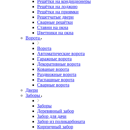
Решётки на кондиционеры
Решётки на лоджию
Решётки на приямки
Решетчатые двери
Сварные решётки
Ставни на окна
Цветники на окна
Ворота
Ворота
Автоматические ворота
Гаражные ворота
Декоративные ворота
Кованые ворота
Раздвижные ворота
Распашные ворота
Сварные ворота
Двери
Заборы
Заборы
Деревянный забор
Забор для дачи
Забор из поликарбоната
Кирпичный забор