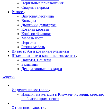
Перильные приглашения
Сварные перила
Разное
Винтовая лестница
Вольеры
Дымники, флюгарки
Кованая кровать
Колёсоотбойники
Мебель лофт
Перголы
Разная мебель
Витая труба и кованные элементы
Штампованные и кованные элементы
Валюты, Вензели
Балясины
Декоративные накладки
Услуги
Изделия из металла
Изделия из металла в Киржаче: история, качество
и области применения
Откатные ворота