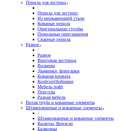
Перила для лестниц
Перила для лестниц
Из нержавеющей стали
Кованые перила
Оригинальные столбы
Перильные приглашения
Сварные перила
Разное
Разное
Винтовая лестница
Вольеры
Дымники, флюгарки
Кованая кровать
Колёсоотбойники
Мебель лофт
Перголы
Разная мебель
Витая труба и кованные элементы
Штампованные и кованные элементы
Штампованные и кованные элементы
Валюты, Вензели
Балясины