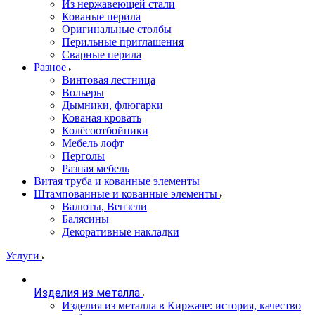
Из нержавеющей стали
Кованые перила
Оригинальные столбы
Перильные приглашения
Сварные перила
Разное
Винтовая лестница
Вольеры
Дымники, флюгарки
Кованая кровать
Колёсоотбойники
Мебель лофт
Перголы
Разная мебель
Витая труба и кованные элементы
Штампованные и кованные элементы
Валюты, Вензели
Балясины
Декоративные накладки
Услуги
Изделия из металла
Изделия из металла в Киржаче: история, качество