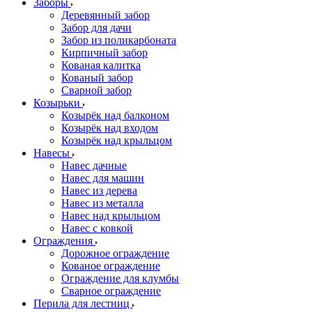
Заборы
Деревянный забор
Забор для дачи
Забор из поликарбоната
Кирпичный забор
Кованая калитка
Кованый забор
Сварной забор
Козырьки
Козырёк над балконом
Козырёк над входом
Козырёк над крыльцом
Навесы
Навес дачные
Навес для машин
Навес из дерева
Навес из металла
Навес над крыльцом
Навес с ковкой
Ограждения
Дорожное ограждение
Кованое ограждение
Ограждение для клумбы
Сварное ограждение
Перила для лестниц