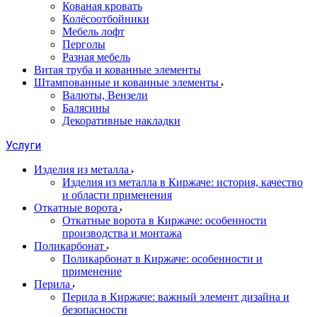
Кованая кровать
Колёсоотбойники
Мебель лофт
Перголы
Разная мебель
Витая труба и кованные элементы
Штампованные и кованные элементы
Валюты, Вензели
Балясины
Декоративные накладки
Услуги
Изделия из металла
Изделия из металла в Киржаче: история, качество
и области применения
Откатные ворота
Откатные ворота в Киржаче: особенности
производства и монтажа
Поликарбонат
Поликарбонат в Киржаче: особенности и
применение
Перила
Перила в Киржаче: важный элемент дизайна и
безопасности