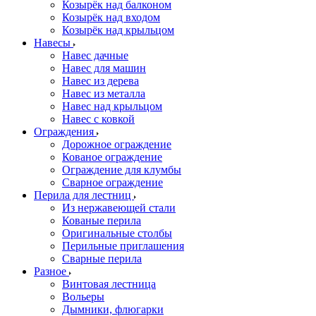
Козырёк над балконом
Козырёк над входом
Козырёк над крыльцом
Навесы
Навес дачные
Навес для машин
Навес из дерева
Навес из металла
Навес над крыльцом
Навес с ковкой
Ограждения
Дорожное ограждение
Кованое ограждение
Ограждение для клумбы
Сварное ограждение
Перила для лестниц
Из нержавеющей стали
Кованые перила
Оригинальные столбы
Перильные приглашения
Сварные перила
Разное
Винтовая лестница
Вольеры
Дымники, флюгарки