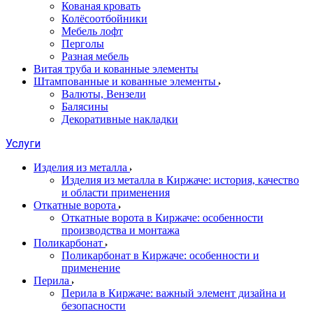
Кованая кровать
Колёсоотбойники
Мебель лофт
Перголы
Разная мебель
Витая труба и кованные элементы
Штампованные и кованные элементы
Валюты, Вензели
Балясины
Декоративные накладки
Услуги
Изделия из металла
Изделия из металла в Киржаче: история, качество
и области применения
Откатные ворота
Откатные ворота в Киржаче: особенности
производства и монтажа
Поликарбонат
Поликарбонат в Киржаче: особенности и
применение
Перила
Перила в Киржаче: важный элемент дизайна и
безопасности