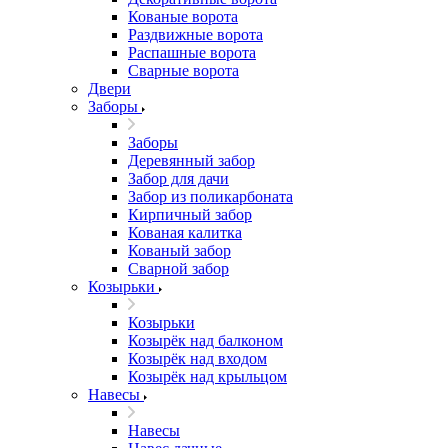
Кованые ворота
Раздвижные ворота
Распашные ворота
Сварные ворота
Двери
Заборы
Заборы
Деревянный забор
Забор для дачи
Забор из поликарбоната
Кирпичный забор
Кованая калитка
Кованый забор
Сварной забор
Козырьки
Козырьки
Козырёк над балконом
Козырёк над входом
Козырёк над крыльцом
Навесы
Навесы