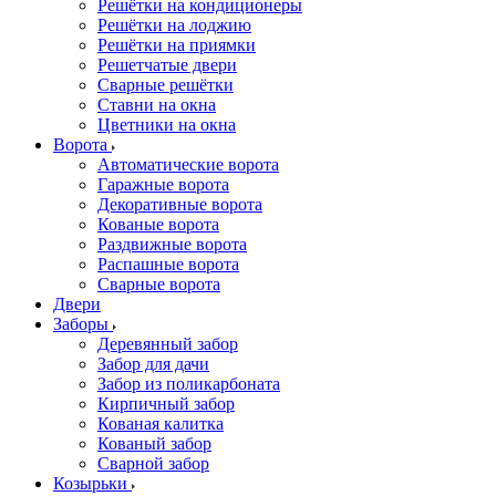
Решётки на кондиционеры
Решётки на лоджию
Решётки на приямки
Решетчатые двери
Сварные решётки
Ставни на окна
Цветники на окна
Ворота
Автоматические ворота
Гаражные ворота
Декоративные ворота
Кованые ворота
Раздвижные ворота
Распашные ворота
Сварные ворота
Двери
Заборы
Деревянный забор
Забор для дачи
Забор из поликарбоната
Кирпичный забор
Кованая калитка
Кованый забор
Сварной забор
Козырьки