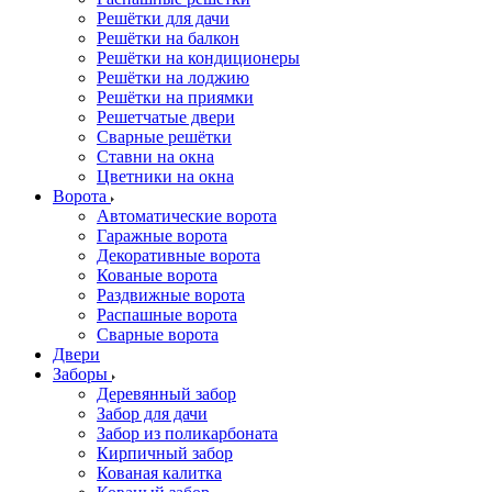
Решётки для дачи
Решётки на балкон
Решётки на кондиционеры
Решётки на лоджию
Решётки на приямки
Решетчатые двери
Сварные решётки
Ставни на окна
Цветники на окна
Ворота
Автоматические ворота
Гаражные ворота
Декоративные ворота
Кованые ворота
Раздвижные ворота
Распашные ворота
Сварные ворота
Двери
Заборы
Деревянный забор
Забор для дачи
Забор из поликарбоната
Кирпичный забор
Кованая калитка