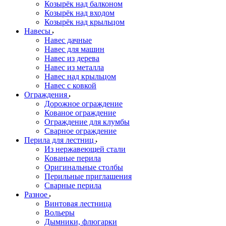
Козырёк над балконом
Козырёк над входом
Козырёк над крыльцом
Навесы
Навес дачные
Навес для машин
Навес из дерева
Навес из металла
Навес над крыльцом
Навес с ковкой
Ограждения
Дорожное ограждение
Кованое ограждение
Ограждение для клумбы
Сварное ограждение
Перила для лестниц
Из нержавеющей стали
Кованые перила
Оригинальные столбы
Перильные приглашения
Сварные перила
Разное
Винтовая лестница
Вольеры
Дымники, флюгарки