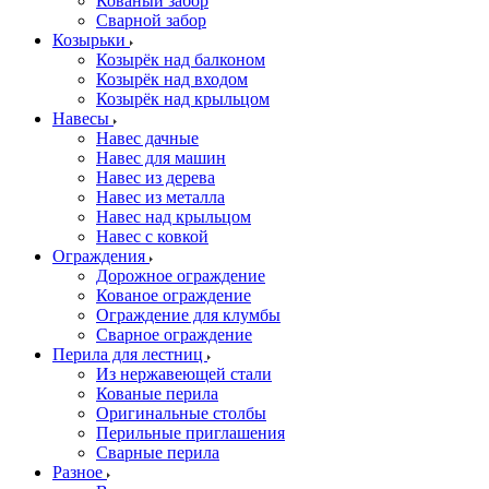
Кованый забор
Сварной забор
Козырьки
Козырёк над балконом
Козырёк над входом
Козырёк над крыльцом
Навесы
Навес дачные
Навес для машин
Навес из дерева
Навес из металла
Навес над крыльцом
Навес с ковкой
Ограждения
Дорожное ограждение
Кованое ограждение
Ограждение для клумбы
Сварное ограждение
Перила для лестниц
Из нержавеющей стали
Кованые перила
Оригинальные столбы
Перильные приглашения
Сварные перила
Разное