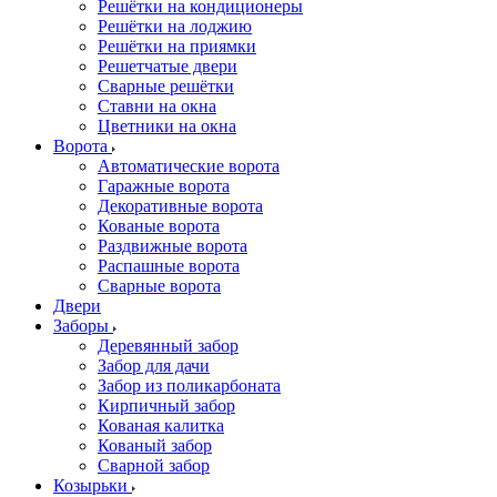
Решётки на кондиционеры
Решётки на лоджию
Решётки на приямки
Решетчатые двери
Сварные решётки
Ставни на окна
Цветники на окна
Ворота
Автоматические ворота
Гаражные ворота
Декоративные ворота
Кованые ворота
Раздвижные ворота
Распашные ворота
Сварные ворота
Двери
Заборы
Деревянный забор
Забор для дачи
Забор из поликарбоната
Кирпичный забор
Кованая калитка
Кованый забор
Сварной забор
Козырьки