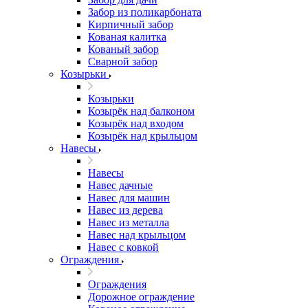
Забор из поликарбоната
Кирпичный забор
Кованая калитка
Кованый забор
Сварной забор
Козырьки
Козырьки
Козырёк над балконом
Козырёк над входом
Козырёк над крыльцом
Навесы
Навесы
Навес дачные
Навес для машин
Навес из дерева
Навес из металла
Навес над крыльцом
Навес с ковкой
Ограждения
Ограждения
Дорожное ограждение