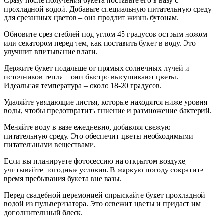
Сразу после получения букета поставьте его в вазу с
прохладной водой. Добавьте специальную питательную среду
для срезанных цветов – она продлит жизнь бутонам.
Обновите срез стеблей под углом 45 градусов острым ножом
или секатором перед тем, как поставить букет в воду. Это
улучшит впитывание влаги.
Держите букет подальше от прямых солнечных лучей и
источников тепла – они быстро высушивают цветы.
Идеальная температура – около 18-20 градусов.
Удаляйте увядающие листья, которые находятся ниже уровня
воды, чтобы предотвратить гниение и размножение бактерий.
Меняйте воду в вазе ежедневно, добавляя свежую
питательную среду. Это обеспечит цветы необходимыми
питательными веществами.
Если вы планируете фотосессию на открытом воздухе,
учитывайте погодные условия. В жаркую погоду сократите
время пребывания букета вне вазы.
Перед свадебной церемонией опрыскайте букет прохладной
водой из пульверизатора. Это освежит цветы и придаст им
дополнительный блеск.