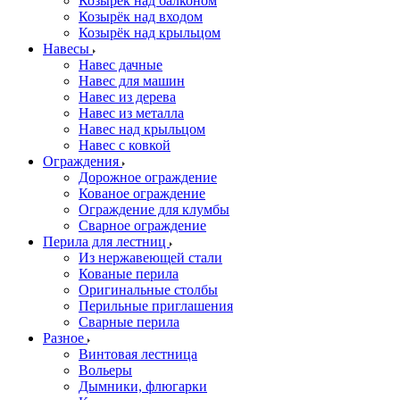
Козырёк над балконом
Козырёк над входом
Козырёк над крыльцом
Навесы
Навес дачные
Навес для машин
Навес из дерева
Навес из металла
Навес над крыльцом
Навес с ковкой
Ограждения
Дорожное ограждение
Кованое ограждение
Ограждение для клумбы
Сварное ограждение
Перила для лестниц
Из нержавеющей стали
Кованые перила
Оригинальные столбы
Перильные приглашения
Сварные перила
Разное
Винтовая лестница
Вольеры
Дымники, флюгарки