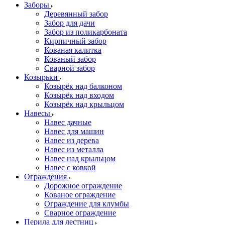
Заборы
Деревянный забор
Забор для дачи
Забор из поликарбоната
Кирпичный забор
Кованая калитка
Кованый забор
Сварной забор
Козырьки
Козырёк над балконом
Козырёк над входом
Козырёк над крыльцом
Навесы
Навес дачные
Навес для машин
Навес из дерева
Навес из металла
Навес над крыльцом
Навес с ковкой
Ограждения
Дорожное ограждение
Кованое ограждение
Ограждение для клумбы
Сварное ограждение
Перила для лестниц