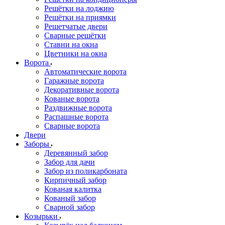
Решётки на лоджию
Решётки на приямки
Решетчатые двери
Сварные решётки
Ставни на окна
Цветники на окна
Ворота
Автоматические ворота
Гаражные ворота
Декоративные ворота
Кованые ворота
Раздвижные ворота
Распашные ворота
Сварные ворота
Двери
Заборы
Деревянный забор
Забор для дачи
Забор из поликарбоната
Кирпичный забор
Кованая калитка
Кованый забор
Сварной забор
Козырьки