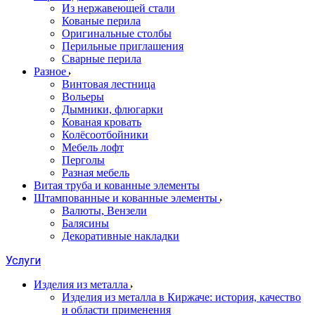
Из нержавеющей стали
Кованые перила
Оригинальные столбы
Перильные приглашения
Сварные перила
Разное
Винтовая лестница
Вольеры
Дымники, флюгарки
Кованая кровать
Колёсоотбойники
Мебель лофт
Перголы
Разная мебель
Витая труба и кованные элементы
Штампованные и кованные элементы
Валюты, Вензели
Балясины
Декоративные накладки
Услуги
Изделия из металла
Изделия из металла в Киржаче: история, качество
и области применения