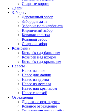
Сварные ворота
Двери
Заборы
Деревянный забор
Забор для дачи
Забор из поликарбоната
Кирпичный забор
Кованая калитка
Кованый забор
Сварной забор
Козырьки
Козырёк над балконом
Козырёк над входом
Козырёк над крыльцом
Навесы
Навес дачные
Навес для машин
Навес из дерева
Навес из металла
Навес над крыльцом
Навес с ковкой
Ограждения
Дорожное ограждение
Кованое ограждение
Ограждение для клумбы