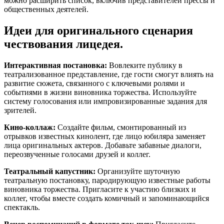
можно расширить список, включив представителей прессы и
общественных деятелей.
Идеи для оригинального сценария
чествования лицедея.
Интерактивная постановка:
Вовлеките публику в
театрализованное представление, где гости смогут влиять на
развитие сюжета, связанного с ключевыми ролями и
событиями в жизни виновника торжества. Используйте
систему голосования или импровизированные задания для
зрителей.
Кино-коллаж:
Создайте фильм, смонтированный из
отрывков известных кинолент, где лицо юбиляра заменяет
лица оригинальных актеров. Добавьте забавные диалоги,
переозвученные голосами друзей и коллег.
Театральный капустник:
Организуйте шуточную
театральную постановку, пародирующую известные работы
виновника торжества. Пригласите к участию близких и
коллег, чтобы вместе создать комичный и запоминающийся
спектакль.