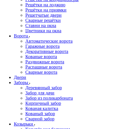
Решётки на лоджию
Решётки на приямки
Решетчатые двери
Сварные решётки
Ставни на окна
Цветники на окна
Ворота
Автоматические ворота
Гаражные ворота
Декоративные ворота
Кованые ворота
Раздвижные ворота
Распашные ворота
Сварные ворота
Двери
Заборы
Деревянный забор
Забор для дачи
Забор из поликарбоната
Кирпичный забор
Кованая калитка
Кованый забор
Сварной забор
Козырьки