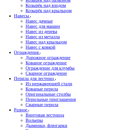
Козырёк над балконом
Козырёк над входом
Козырёк над крыльцом
Навесы
Навес дачные
Навес для машин
Навес из дерева
Навес из металла
Навес над крыльцом
Навес с ковкой
Ограждения
Дорожное ограждение
Кованое ограждение
Ограждение для клумбы
Сварное ограждение
Перила для лестниц
Из нержавеющей стали
Кованые перила
Оригинальные столбы
Перильные приглашения
Сварные перила
Разное
Винтовая лестница
Вольеры
Дымники, флюгарки