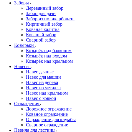
Заборы
Деревянный забор
Забор для дачи
Забор из поликарбоната
Кирпичный забор
Кованая калитка
Кованый забор
Сварной забор
Козырьки
Козырёк над балконом
Козырёк над входом
Козырёк над крыльцом
Навесы
Навес дачные
Навес для машин
Навес из дерева
Навес из металла
Навес над крыльцом
Навес с ковкой
Ограждения
Дорожное ограждение
Кованое ограждение
Ограждение для клумбы
Сварное ограждение
Перила для лестниц