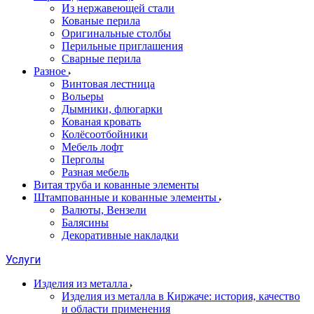
Из нержавеющей стали
Кованые перила
Оригинальные столбы
Перильные приглашения
Сварные перила
Разное
Винтовая лестница
Вольеры
Дымники, флюгарки
Кованая кровать
Колёсоотбойники
Мебель лофт
Перголы
Разная мебель
Витая труба и кованные элементы
Штампованные и кованные элементы
Валюты, Вензели
Балясины
Декоративные накладки
Услуги
Изделия из металла
Изделия из металла в Киржаче: история, качество
и области применения