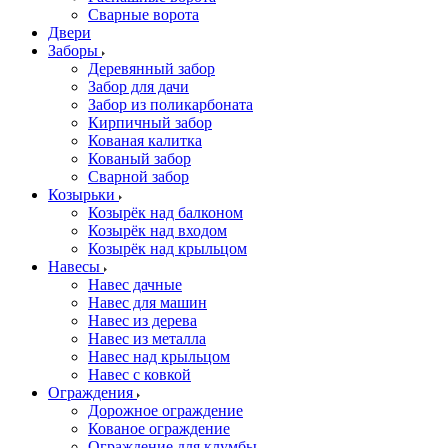
Сварные ворота
Двери
Заборы
Деревянный забор
Забор для дачи
Забор из поликарбоната
Кирпичный забор
Кованая калитка
Кованый забор
Сварной забор
Козырьки
Козырёк над балконом
Козырёк над входом
Козырёк над крыльцом
Навесы
Навес дачные
Навес для машин
Навес из дерева
Навес из металла
Навес над крыльцом
Навес с ковкой
Ограждения
Дорожное ограждение
Кованое ограждение
Ограждение для клумбы