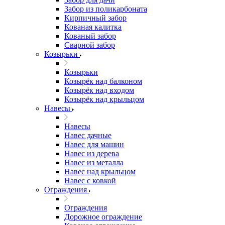
Забор из поликарбоната
Кирпичный забор
Кованая калитка
Кованый забор
Сварной забор
Козырьки
Козырьки
Козырёк над балконом
Козырёк над входом
Козырёк над крыльцом
Навесы
Навесы
Навес дачные
Навес для машин
Навес из дерева
Навес из металла
Навес над крыльцом
Навес с ковкой
Ограждения
Ограждения
Дорожное ограждение