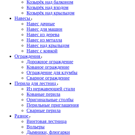
Козырёк над балконом
Козырёк над входом
Козырёк над крыльцом
Навесы
Навес дачные
Навес для машин
Навес из дерева
Навес из металла
Навес над крыльцом
Навес с ковкой
Ограждения
Дорожное ограждение
Кованое ограждение
Ограждение для клумбы
Сварное ограждение
Перила для лестниц
Из нержавеющей стали
Кованые перила
Оригинальные столбы
Перильные приглашения
Сварные перила
Разное
Винтовая лестница
Вольеры
Дымники, флюгарки