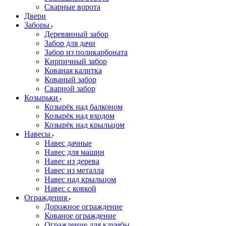
Сварные ворота
Двери
Заборы
Деревянный забор
Забор для дачи
Забор из поликарбоната
Кирпичный забор
Кованая калитка
Кованый забор
Сварной забор
Козырьки
Козырёк над балконом
Козырёк над входом
Козырёк над крыльцом
Навесы
Навес дачные
Навес для машин
Навес из дерева
Навес из металла
Навес над крыльцом
Навес с ковкой
Ограждения
Дорожное ограждение
Кованое ограждение
Ограждение для клумбы