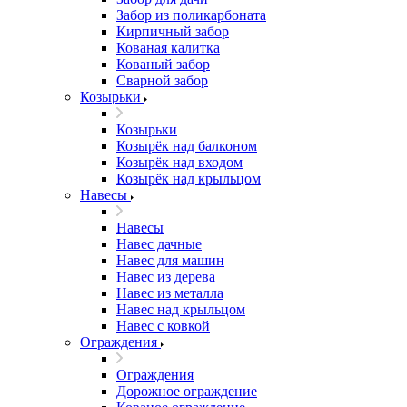
Забор из поликарбоната
Кирпичный забор
Кованая калитка
Кованый забор
Сварной забор
Козырьки
Козырьки
Козырёк над балконом
Козырёк над входом
Козырёк над крыльцом
Навесы
Навесы
Навес дачные
Навес для машин
Навес из дерева
Навес из металла
Навес над крыльцом
Навес с ковкой
Ограждения
Ограждения
Дорожное ограждение