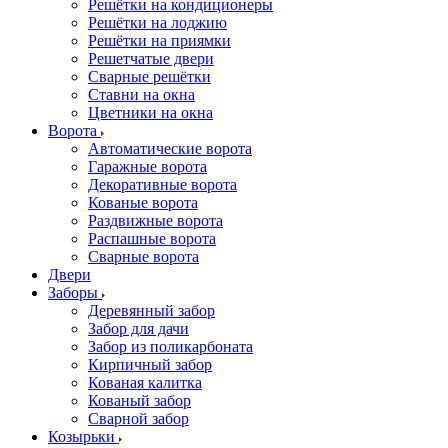
Решётки на кондиционеры
Решётки на лоджию
Решётки на приямки
Решетчатые двери
Сварные решётки
Ставни на окна
Цветники на окна
Ворота
Автоматические ворота
Гаражные ворота
Декоративные ворота
Кованые ворота
Раздвижные ворота
Распашные ворота
Сварные ворота
Двери
Заборы
Деревянный забор
Забор для дачи
Забор из поликарбоната
Кирпичный забор
Кованая калитка
Кованый забор
Сварной забор
Козырьки