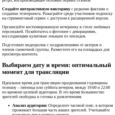
ретро, воспроизводящие обложки первых сезонов.
Создайте интерактивную викторину
с редкими фактами о
создании телепроекта. Разыграйте среди участников подписку
на стриминговый сервис с доступом к расширенной версии.
Организуйте костюмированную вечеринку в стиле любимых
персонажей. Позаботьтесь о фотозоне с декорациями,
воссоздающми культовые локации из эпизодов.
Подготовьте видеоролик с поздравлениями от актеров и
членов съемочной группы. Разместите его на площадках для
просмотра контента.
Выбираем дату и время: оптимальный
момент для трансляции
Идеальное время для трансляции празднования годовщины
телешоу – пятница или суббота вечером, между 19:00 и 22:00
по времени целевой аудитории. В это время большинство
зрителей свободны и готовы к развлечениям.
Анализ аудитории:
Определите часовой пояс, в котором
проживает большая часть ваших зрителей. Учитывайте
выходные дни в разных странах.