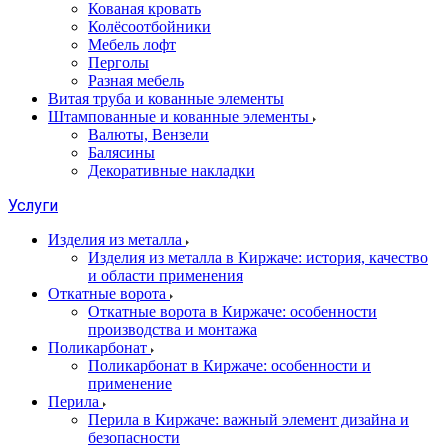
Кованая кровать
Колёсоотбойники
Мебель лофт
Перголы
Разная мебель
Витая труба и кованные элементы
Штампованные и кованные элементы
Валюты, Вензели
Балясины
Декоративные накладки
Услуги
Изделия из металла
Изделия из металла в Киржаче: история, качество
и области применения
Откатные ворота
Откатные ворота в Киржаче: особенности
производства и монтажа
Поликарбонат
Поликарбонат в Киржаче: особенности и
применение
Перила
Перила в Киржаче: важный элемент дизайна и
безопасности