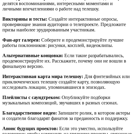
делятся воспоминаниями, интересными моментами и
личными впечатлениями о работе над телешоу.
Викторины и тесты:
Создайте интерактивные опросы,
проверяющие знания аудитории о телепроекте. Предложите
призы наиболее эрудированным участникам.
Фан-арт галерея:
Соберите и продемонстрируйте лучшие
работы поклонников: рисунки, косплей, видеоклипы.
Альтернативные концовки:
Если такие разрабатывались,
продемонстрируйте их. Расскажите, почему они не вошли в
финальную версию.
Интерактивная карта мира телешоу:
Для фэнтезийных или
приключенческих телешоу создайте карту, позволяющую
исследовать локации, упоминавшиеся в эпизодах.
Плейлисты с саундтреком:
Опубликуйте подборки
музыкальных композиций, звучавших в разных сезонах.
Благодарственное видео:
Запишите ролик, в котором актеры
и создатели благодарят фанатов за преданность и поддержку.
Анонс будущих проектов:
Если это уместно, используйте
годовщину, чтобы намекнуть на грядущие проекты, связанные