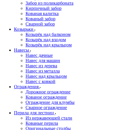
Забор из поликарбоната
Кирпичный забор
Кованая калитка
Кованый забор
Сварной забор
Козырьки
Козырёк над балконом
Козырёк над входом
Козырёк над крыльцом
Навесы
Навес дачные
Навес для машин
Навес из дерева
Навес из металла
Навес над крыльцом
Навес с ковкой
Ограждения
Дорожное ограждение
Кованое ограждение
Ограждение для клумбы
Сварное ограждение
Перила для лестниц
Из нержавеющей стали
Кованые перила
Оригинальные столбы