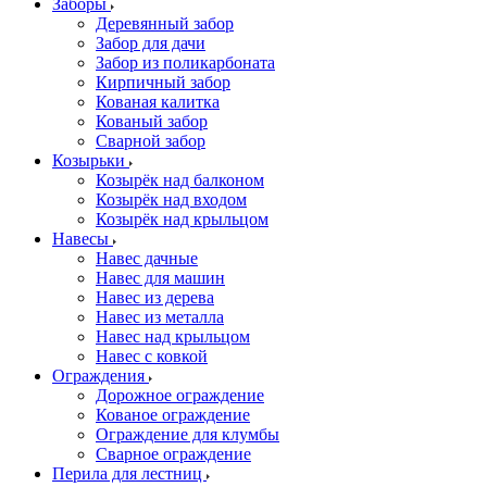
Заборы
Деревянный забор
Забор для дачи
Забор из поликарбоната
Кирпичный забор
Кованая калитка
Кованый забор
Сварной забор
Козырьки
Козырёк над балконом
Козырёк над входом
Козырёк над крыльцом
Навесы
Навес дачные
Навес для машин
Навес из дерева
Навес из металла
Навес над крыльцом
Навес с ковкой
Ограждения
Дорожное ограждение
Кованое ограждение
Ограждение для клумбы
Сварное ограждение
Перила для лестниц