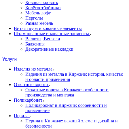
Кованая кровать
Колёсоотбойники
Мебель лофт
Перголы
Разная мебель
Витая труба и кованные элементы
Штампованные и кованные элементы
Валюты, Вензели
Балясины
Декоративные накладки
Услуги
Изделия из металла
Изделия из металла в Киржаче: история, качество
и области применения
Откатные ворота
Откатные ворота в Киржаче: особенности
производства и монтажа
Поликарбонат
Поликарбонат в Киржаче: особенности и
применение
Перила
Перила в Киржаче: важный элемент дизайна и
безопасности