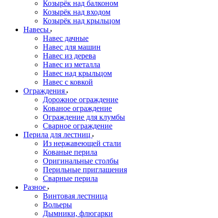
Козырёк над балконом
Козырёк над входом
Козырёк над крыльцом
Навесы
Навес дачные
Навес для машин
Навес из дерева
Навес из металла
Навес над крыльцом
Навес с ковкой
Ограждения
Дорожное ограждение
Кованое ограждение
Ограждение для клумбы
Сварное ограждение
Перила для лестниц
Из нержавеющей стали
Кованые перила
Оригинальные столбы
Перильные приглашения
Сварные перила
Разное
Винтовая лестница
Вольеры
Дымники, флюгарки