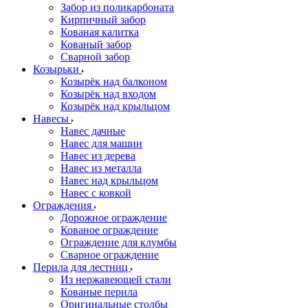
Забор из поликарбоната
Кирпичный забор
Кованая калитка
Кованый забор
Сварной забор
Козырьки
Козырёк над балконом
Козырёк над входом
Козырёк над крыльцом
Навесы
Навес дачные
Навес для машин
Навес из дерева
Навес из металла
Навес над крыльцом
Навес с ковкой
Ограждения
Дорожное ограждение
Кованое ограждение
Ограждение для клумбы
Сварное ограждение
Перила для лестниц
Из нержавеющей стали
Кованые перила
Оригинальные столбы