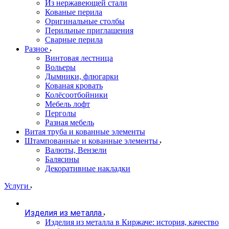
Из нержавеющей стали
Кованые перила
Оригинальные столбы
Перильные приглашения
Сварные перила
Разное
Винтовая лестница
Вольеры
Дымники, флюгарки
Кованая кровать
Колёсоотбойники
Мебель лофт
Перголы
Разная мебель
Витая труба и кованные элементы
Штампованные и кованные элементы
Валюты, Вензели
Балясины
Декоративные накладки
Услуги
Изделия из металла
Изделия из металла в Киржаче: история, качество