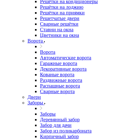
Решётки на кондиционеры
Решётки на лоджию
Решётки на приямки
Решетчатые двери
Сварные решётки
Ставни на окна
Цветники на окна
Ворота
Ворота
Автоматические ворота
Гаражные ворота
Декоративные ворота
Кованые ворота
Раздвижные ворота
Распашные ворота
Сварные ворота
Двери
Заборы
Заборы
Деревянный забор
Забор для дачи
Забор из поликарбоната
Кирпичный забор