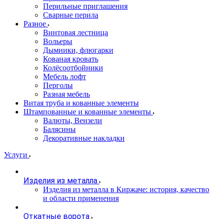
Перильные приглашения
Сварные перила
Разное
Винтовая лестница
Вольеры
Дымники, флюгарки
Кованая кровать
Колёсоотбойники
Мебель лофт
Перголы
Разная мебель
Витая труба и кованные элементы
Штампованные и кованные элементы
Валюты, Вензели
Балясины
Декоративные накладки
Услуги
Изделия из металла
Изделия из металла в Киржаче: история, качество
и области применения
Откатные ворота