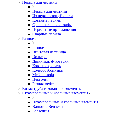
Перила для лестниц
Перила для лестниц
Из нержавеющей стали
Кованые перила
Оригинальные столбы
Перильные приглашения
Сварные перила
Разное
Разное
Винтовая лестница
Вольеры
Дымники, флюгарки
Кованая кровать
Колёсоотбойники
Мебель лофт
Перголы
Разная мебель
Витая труба и кованные элементы
Штампованные и кованные элементы
Штампованные и кованные элементы
Валюты, Вензели
Балясины