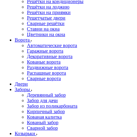
Решётки на кондиционеры
Решётки на лоджию
Решётки на приямки
Решетчатые двери
Сварные решётки
Ставни на окна
Цветники на окна
Ворота
Автоматические ворота
Гаражные ворота
Декоративные ворота
Кованые ворота
Раздвижные ворота
Распашные ворота
Сварные ворота
Двери
Заборы
Деревянный забор
Забор для дачи
Забор из поликарбоната
Кирпичный забор
Кованая калитка
Кованый забор
Сварной забор
Козырьки