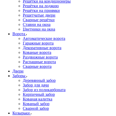
Решётки на кондиционеры
Решётки на лоджию
Решётки на приямки
Решетчатые двери
Сварные решётки
Ставни на окна
Цветники на окна
Ворота
Автоматические ворота
Гаражные ворота
Декоративные ворота
Кованые ворота
Раздвижные ворота
Распашные ворота
Сварные ворота
Двери
Заборы
Деревянный забор
Забор для дачи
Забор из поликарбоната
Кирпичный забор
Кованая калитка
Кованый забор
Сварной забор
Козырьки