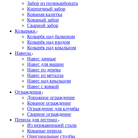
Забор из поликарбоната
Кирпичный забор
Кованая калитка
Кованый забор
Сварной забор
Козырьки
Козырёк над балконом
Козырёк над входом
Козырёк над крыльцом
Навесы
Навес дачные
Навес для машин
Навес из дерева
Навес из металла
Навес над крыльцом
Навес с ковкой
Ограждения
Дорожное ограждение
Кованое ограждение
Ограждение для клумбы
Сварное ограждение
Перила для лестниц
Из нержавеющей стали
Кованые перила
Оригинальные столбы