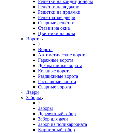
Решётки на кондиционеры
Решётки на лоджию
Решётки на приямки
Решетчатые двери
Сварные решётки
Ставни на окна
Цветники на окна
Ворота
Ворота
Автоматические ворота
Гаражные ворота
Декоративные ворота
Кованые ворота
Раздвижные ворота
Распашные ворота
Сварные ворота
Двери
Заборы
Заборы
Деревянный забор
Забор для дачи
Забор из поликарбоната
Кирпичный забор