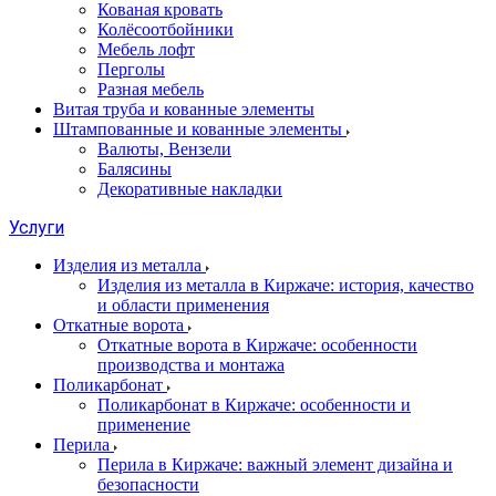
Кованая кровать
Колёсоотбойники
Мебель лофт
Перголы
Разная мебель
Витая труба и кованные элементы
Штампованные и кованные элементы
Валюты, Вензели
Балясины
Декоративные накладки
Услуги
Изделия из металла
Изделия из металла в Киржаче: история, качество
и области применения
Откатные ворота
Откатные ворота в Киржаче: особенности
производства и монтажа
Поликарбонат
Поликарбонат в Киржаче: особенности и
применение
Перила
Перила в Киржаче: важный элемент дизайна и
безопасности