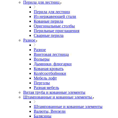
Перила для лестниц
Перила для лестниц
Из нержавеющей стали
Кованые перила
Оригинальные столбы
Перильные приглашения
Сварные перила
Разное
Разное
Винтовая лестница
Вольеры
Дымники, флюгарки
Кованая кровать
Колёсоотбойники
Мебель лофт
Перголы
Разная мебель
Витая труба и кованные элементы
Штампованные и кованные элементы
Штампованные и кованные элементы
Валюты, Вензели
Балясины