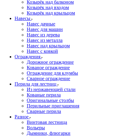
Козырёк над балконом
Козырёк над входом
Козырёк над крыльцом
Навесы
Навес дачные
Навес для машин
Навес из дерева
Навес из металла
Навес над крыльцом
Навес с ковкой
Ограждения
Дорожное ограждение
Кованое ограждение
Ограждение для клумбы
Сварное ограждение
Перила для лестниц
Из нержавеющей стали
Кованые перила
Оригинальные столбы
Перильные приглашения
Сварные перила
Разное
Винтовая лестница
Вольеры
Дымники, флюгарки