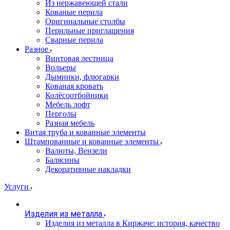
Из нержавеющей стали
Кованые перила
Оригинальные столбы
Перильные приглашения
Сварные перила
Разное
Винтовая лестница
Вольеры
Дымники, флюгарки
Кованая кровать
Колёсоотбойники
Мебель лофт
Перголы
Разная мебель
Витая труба и кованные элементы
Штампованные и кованные элементы
Валюты, Вензели
Балясины
Декоративные накладки
Услуги
Изделия из металла
Изделия из металла в Киржаче: история, качество