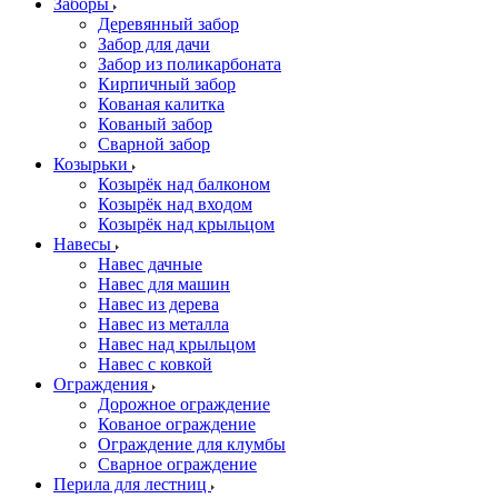
Заборы
Деревянный забор
Забор для дачи
Забор из поликарбоната
Кирпичный забор
Кованая калитка
Кованый забор
Сварной забор
Козырьки
Козырёк над балконом
Козырёк над входом
Козырёк над крыльцом
Навесы
Навес дачные
Навес для машин
Навес из дерева
Навес из металла
Навес над крыльцом
Навес с ковкой
Ограждения
Дорожное ограждение
Кованое ограждение
Ограждение для клумбы
Сварное ограждение
Перила для лестниц