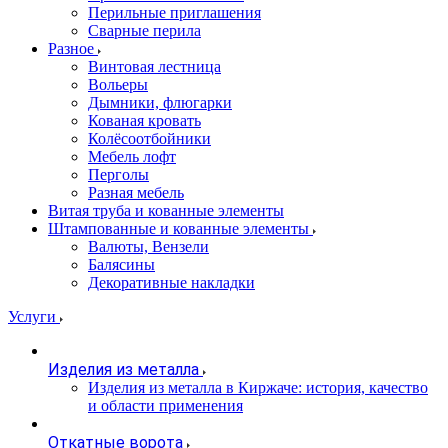
Перильные приглашения
Сварные перила
Разное
Винтовая лестница
Вольеры
Дымники, флюгарки
Кованая кровать
Колёсоотбойники
Мебель лофт
Перголы
Разная мебель
Витая труба и кованные элементы
Штампованные и кованные элементы
Валюты, Вензели
Балясины
Декоративные накладки
Услуги
Изделия из металла
Изделия из металла в Киржаче: история, качество
и области применения
Откатные ворота