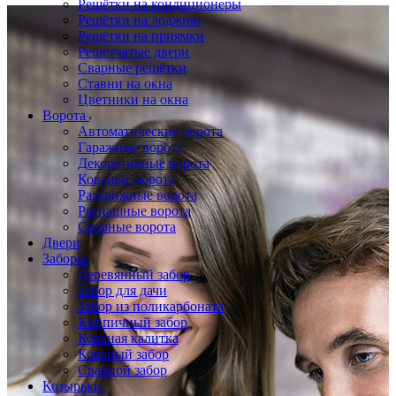
Решётки на кондиционеры
Решётки на лоджию
Решётки на приямки
Решетчатые двери
Сварные решётки
Ставни на окна
Цветники на окна
Ворота
Автоматические ворота
Гаражные ворота
Декоративные ворота
Кованые ворота
Раздвижные ворота
Распашные ворота
Сварные ворота
Двери
Заборы
Деревянный забор
Забор для дачи
Забор из поликарбоната
Кирпичный забор
Кованая калитка
Кованый забор
Сварной забор
Козырьки