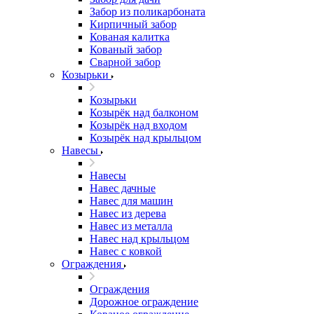
Забор из поликарбоната
Кирпичный забор
Кованая калитка
Кованый забор
Сварной забор
Козырьки
Козырьки
Козырёк над балконом
Козырёк над входом
Козырёк над крыльцом
Навесы
Навесы
Навес дачные
Навес для машин
Навес из дерева
Навес из металла
Навес над крыльцом
Навес с ковкой
Ограждения
Ограждения
Дорожное ограждение