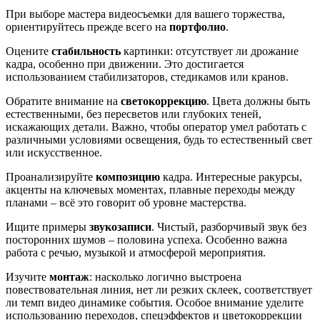
При выборе мастера видеосъемки для вашего торжества,
ориентируйтесь прежде всего на
портфолио
.
Оцените
стабильность
картинки: отсутствует ли дрожание
кадра, особенно при движении. Это достигается
использованием стабилизаторов, стедикамов или кранов.
Обратите внимание на
светокоррекцию
. Цвета должны быть
естественными, без пересветов или глубоких теней,
искажающих детали. Важно, чтобы оператор умел работать с
различными условиями освещения, будь то естественный свет
или искусственное.
Проанализируйте
композицию
кадра. Интересные ракурсы,
акценты на ключевых моментах, плавные переходы между
планами – всё это говорит об уровне мастерства.
Ищите примеры
звукозаписи
. Чистый, разборчивый звук без
посторонних шумов – половина успеха. Особенно важна
работа с речью, музыкой и атмосферой мероприятия.
Изучите
монтаж
: насколько логично выстроена
повествовательная линия, нет ли резких склеек, соответствует
ли темп видео динамике события. Особое внимание уделите
использованию переходов, спецэффектов и цветокоррекции