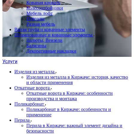
Кованая кровать
Колёсоотбойники
Мебель лофт
Перголы
Разная мебель
Витая труба и кованные элементы
Штампованные и кованные элементы
Валюты, Вензели
Балясины
Декоративные накладки
Услуги
Изделия из металла
Изделия из металла в Киржаче: история, качество
и области применения
Откатные ворота
Откатные ворота в Киржаче: особенности
производства и монтажа
Поликарбонат
Поликарбонат в Киржаче: особенности и
применение
Перила
Перила в Киржаче: важный элемент дизайна и
безопасности