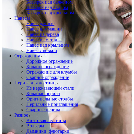
Козырёк над балконом
Козырёк над входом
Козырёк над крыльцом
Навесы
Навес дачные
Навес для машин
Навес из дерева
Навес из металла
Навес над крыльцом
Навес с ковкой
Ограждения
Дорожное ограждение
Кованое ограждение
Ограждение для клумбы
Сварное ограждение
Перила для лестниц
Из нержавеющей стали
Кованые перила
Оригинальные столбы
Перильные приглашения
Сварные перила
Разное
Винтовая лестница
Вольеры
Дымники, флюгарки