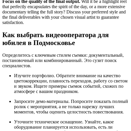
Focus on the quality of the final output.
Will it be a highlight reel
that perfectly encapsulates the spirit of the day, or a more extensive
documentary telling the full story? Discuss your preferred style and
the final deliverables with your chosen visual artist to guarantee
satisfaction.
Как выбрать видеооператора для
юбилея в Подмосковье
Определитесь с ключевым стилем съемки: документальный,
постановочный или комбинированный. Это сузит поиск
специалистов.
Изучите портфолио. Обратите внимание на качество
цветокоррекции, плавность переходов, работу со светом
и звуком. Ищите примеры съемок событий, схожих по
атмосфере с вашим праздником.
Запросите демо-материалы. Попросите показать полный
ролик с мероприятия, а не только нарезку лучших
моментов, чтобы оценить целостность повествования.
Уточните техническое оснащение. Узнайте, какое
оборудование планируется использовать, есть ли