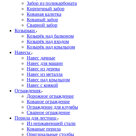
Забор из поликарбоната
Кирпичный забор
Кованая калитка
Кованый забор
Сварной забор
Козырьки
Козырёк над балконом
Козырёк над входом
Козырёк над крыльцом
Навесы
Навес дачные
Навес для машин
Навес из дерева
Навес из металла
Навес над крыльцом
Навес с ковкой
Ограждения
Дорожное ограждение
Кованое ограждение
Ограждение для клумбы
Сварное ограждение
Перила для лестниц
Из нержавеющей стали
Кованые перила
Оригинальные столбы