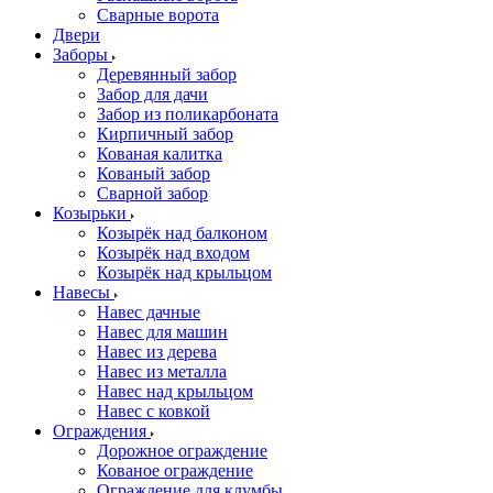
Сварные ворота
Двери
Заборы
Деревянный забор
Забор для дачи
Забор из поликарбоната
Кирпичный забор
Кованая калитка
Кованый забор
Сварной забор
Козырьки
Козырёк над балконом
Козырёк над входом
Козырёк над крыльцом
Навесы
Навес дачные
Навес для машин
Навес из дерева
Навес из металла
Навес над крыльцом
Навес с ковкой
Ограждения
Дорожное ограждение
Кованое ограждение
Ограждение для клумбы