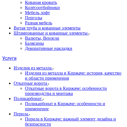
Кованая кровать
Колёсоотбойники
Мебель лофт
Перголы
Разная мебель
Витая труба и кованные элементы
Штампованные и кованные элементы
Валюты, Вензели
Балясины
Декоративные накладки
Услуги
Изделия из металла
Изделия из металла в Киржаче: история, качество
и области применения
Откатные ворота
Откатные ворота в Киржаче: особенности
производства и монтажа
Поликарбонат
Поликарбонат в Киржаче: особенности и
применение
Перила
Перила в Киржаче: важный элемент дизайна и
безопасности