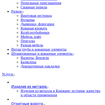
Перильные приглашения
Сварные перила
Разное
Винтовая лестница
Вольеры
Дымники, флюгарки
Кованая кровать
Колёсоотбойники
Мебель лофт
Перголы
Разная мебель
Витая труба и кованные элементы
Штампованные и кованные элементы
Валюты, Вензели
Балясины
Декоративные накладки
Услуги
Изделия из металла
Изделия из металла в Киржаче: история, качество
и области применения
Откатные ворота