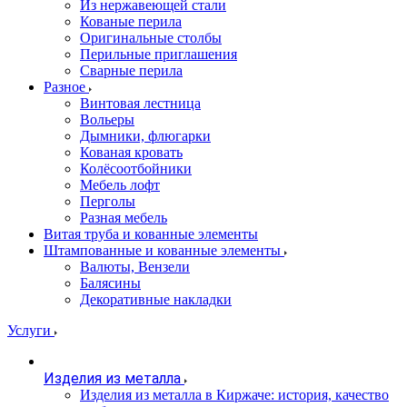
Из нержавеющей стали
Кованые перила
Оригинальные столбы
Перильные приглашения
Сварные перила
Разное
Винтовая лестница
Вольеры
Дымники, флюгарки
Кованая кровать
Колёсоотбойники
Мебель лофт
Перголы
Разная мебель
Витая труба и кованные элементы
Штампованные и кованные элементы
Валюты, Вензели
Балясины
Декоративные накладки
Услуги
Изделия из металла
Изделия из металла в Киржаче: история, качество