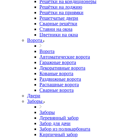
Решётки на кондиционеры
Решётки на лоджию
Решётки на приямки
Решетчатые двери
Сварные решётки
Ставни на окна
Цветники на окна
Ворота
Ворота
Автоматические ворота
Гаражные ворота
Декоративные ворота
Кованые ворота
Раздвижные ворота
Распашные ворота
Сварные ворота
Двери
Заборы
Заборы
Деревянный забор
Забор для дачи
Забор из поликарбоната
Кирпичный забор