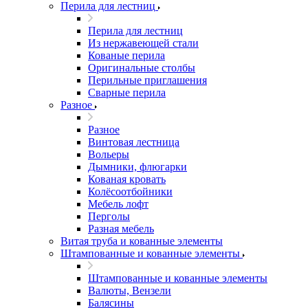
Перила для лестниц
Перила для лестниц
Из нержавеющей стали
Кованые перила
Оригинальные столбы
Перильные приглашения
Сварные перила
Разное
Разное
Винтовая лестница
Вольеры
Дымники, флюгарки
Кованая кровать
Колёсоотбойники
Мебель лофт
Перголы
Разная мебель
Витая труба и кованные элементы
Штампованные и кованные элементы
Штампованные и кованные элементы
Валюты, Вензели
Балясины