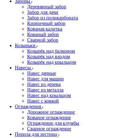
Заборы
Деревянный забор
Забор для дачи
Забор из поликарбоната
Кирпичный забор
Кованая калитка
Кованый забор
Сварной забор
Козырьки
Козырёк над балконом
Козырёк над входом
Козырёк над крыльцом
Навесы
Навес дачные
Навес для машин
Навес из дерева
Навес из металла
Навес над крыльцом
Навес с ковкой
Ограждения
Дорожное ограждение
Кованое ограждение
Ограждение для клумбы
Сварное ограждение
Перила для лестниц