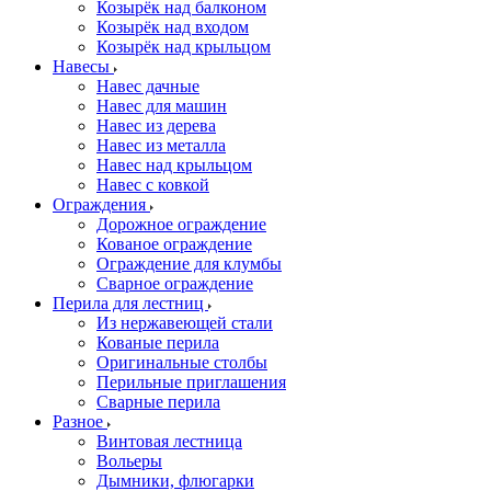
Козырёк над балконом
Козырёк над входом
Козырёк над крыльцом
Навесы
Навес дачные
Навес для машин
Навес из дерева
Навес из металла
Навес над крыльцом
Навес с ковкой
Ограждения
Дорожное ограждение
Кованое ограждение
Ограждение для клумбы
Сварное ограждение
Перила для лестниц
Из нержавеющей стали
Кованые перила
Оригинальные столбы
Перильные приглашения
Сварные перила
Разное
Винтовая лестница
Вольеры
Дымники, флюгарки