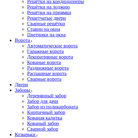
Решётки на кондиционеры
Решётки на лоджию
Решётки на приямки
Решетчатые двери
Сварные решётки
Ставни на окна
Цветники на окна
Ворота
Автоматические ворота
Гаражные ворота
Декоративные ворота
Кованые ворота
Раздвижные ворота
Распашные ворота
Сварные ворота
Двери
Заборы
Деревянный забор
Забор для дачи
Забор из поликарбоната
Кирпичный забор
Кованая калитка
Кованый забор
Сварной забор
Козырьки