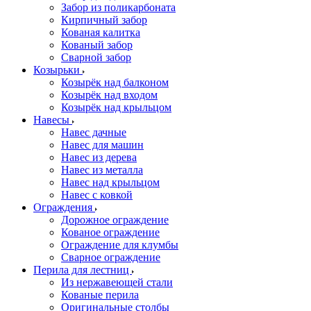
Забор из поликарбоната
Кирпичный забор
Кованая калитка
Кованый забор
Сварной забор
Козырьки
Козырёк над балконом
Козырёк над входом
Козырёк над крыльцом
Навесы
Навес дачные
Навес для машин
Навес из дерева
Навес из металла
Навес над крыльцом
Навес с ковкой
Ограждения
Дорожное ограждение
Кованое ограждение
Ограждение для клумбы
Сварное ограждение
Перила для лестниц
Из нержавеющей стали
Кованые перила
Оригинальные столбы