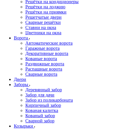
Решётки на кондиционеры
Решётки на лоджию
Решётки на приямки
Решетчатые двери
Сварные решётки
Ставни на окна
Цветники на окна
Ворота
Автоматические ворота
Гаражные ворота
Декоративные ворота
Кованые ворота
Раздвижные ворота
Распашные ворота
Сварные ворота
Двери
Заборы
Деревянный забор
Забор для дачи
Забор из поликарбоната
Кирпичный забор
Кованая калитка
Кованый забор
Сварной забор
Козырьки