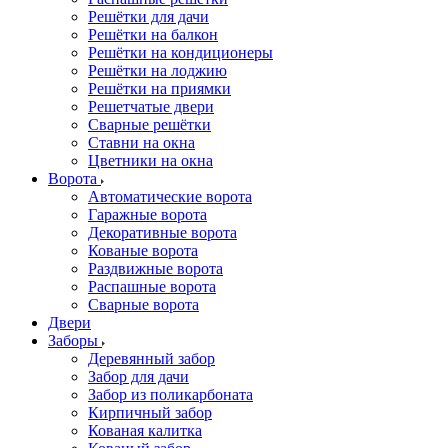
Решётки для дачи
Решётки на балкон
Решётки на кондиционеры
Решётки на лоджию
Решётки на приямки
Решетчатые двери
Сварные решётки
Ставни на окна
Цветники на окна
Ворота
Автоматические ворота
Гаражные ворота
Декоративные ворота
Кованые ворота
Раздвижные ворота
Распашные ворота
Сварные ворота
Двери
Заборы
Деревянный забор
Забор для дачи
Забор из поликарбоната
Кирпичный забор
Кованая калитка