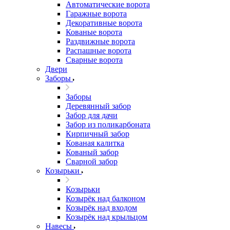
Автоматические ворота
Гаражные ворота
Декоративные ворота
Кованые ворота
Раздвижные ворота
Распашные ворота
Сварные ворота
Двери
Заборы
Заборы
Деревянный забор
Забор для дачи
Забор из поликарбоната
Кирпичный забор
Кованая калитка
Кованый забор
Сварной забор
Козырьки
Козырьки
Козырёк над балконом
Козырёк над входом
Козырёк над крыльцом
Навесы