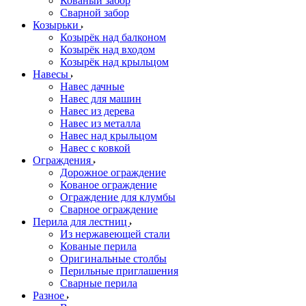
Кованый забор
Сварной забор
Козырьки
Козырёк над балконом
Козырёк над входом
Козырёк над крыльцом
Навесы
Навес дачные
Навес для машин
Навес из дерева
Навес из металла
Навес над крыльцом
Навес с ковкой
Ограждения
Дорожное ограждение
Кованое ограждение
Ограждение для клумбы
Сварное ограждение
Перила для лестниц
Из нержавеющей стали
Кованые перила
Оригинальные столбы
Перильные приглашения
Сварные перила
Разное