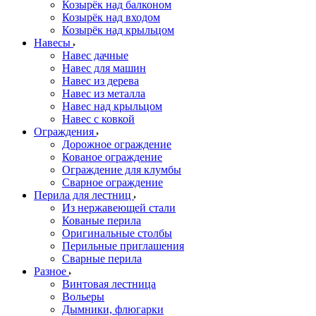
Козырёк над балконом
Козырёк над входом
Козырёк над крыльцом
Навесы
Навес дачные
Навес для машин
Навес из дерева
Навес из металла
Навес над крыльцом
Навес с ковкой
Ограждения
Дорожное ограждение
Кованое ограждение
Ограждение для клумбы
Сварное ограждение
Перила для лестниц
Из нержавеющей стали
Кованые перила
Оригинальные столбы
Перильные приглашения
Сварные перила
Разное
Винтовая лестница
Вольеры
Дымники, флюгарки