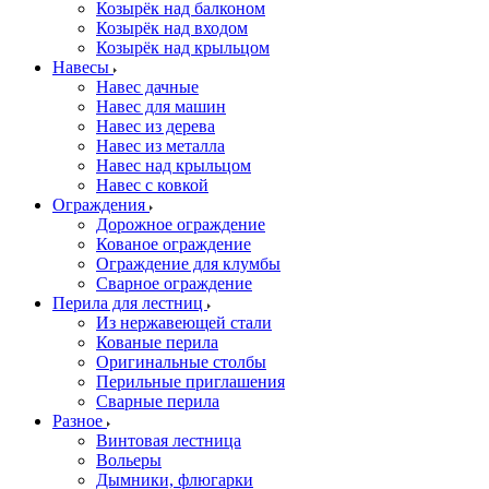
Козырёк над балконом
Козырёк над входом
Козырёк над крыльцом
Навесы
Навес дачные
Навес для машин
Навес из дерева
Навес из металла
Навес над крыльцом
Навес с ковкой
Ограждения
Дорожное ограждение
Кованое ограждение
Ограждение для клумбы
Сварное ограждение
Перила для лестниц
Из нержавеющей стали
Кованые перила
Оригинальные столбы
Перильные приглашения
Сварные перила
Разное
Винтовая лестница
Вольеры
Дымники, флюгарки