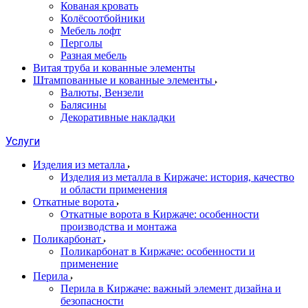
Кованая кровать
Колёсоотбойники
Мебель лофт
Перголы
Разная мебель
Витая труба и кованные элементы
Штампованные и кованные элементы
Валюты, Вензели
Балясины
Декоративные накладки
Услуги
Изделия из металла
Изделия из металла в Киржаче: история, качество
и области применения
Откатные ворота
Откатные ворота в Киржаче: особенности
производства и монтажа
Поликарбонат
Поликарбонат в Киржаче: особенности и
применение
Перила
Перила в Киржаче: важный элемент дизайна и
безопасности