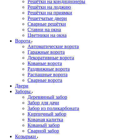
Решётки на кондиционеры
Решётки на лоджию
Решётки на приямки
Решетчатые двери
Сварные решётки
Ставни на окна
Цветники на окна
Ворота
Автоматические ворота
Гаражные ворота
Декоративные ворота
Кованые ворота
Раздвижные ворота
Распашные ворота
Сварные ворота
Двери
Заборы
Деревянный забор
Забор для дачи
Забор из поликарбоната
Кирпичный забор
Кованая калитка
Кованый забор
Сварной забор
Козырьки