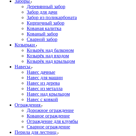
Заборы
Деревянный забор
Забор для дачи
Забор из поликарбоната
Кирпичный забор
Кованая калитка
Кованый забор
Сварной забор
Козырьки
Козырёк над балконом
Козырёк над входом
Козырёк над крыльцом
Навесы
Навес дачные
Навес для машин
Навес из дерева
Навес из металла
Навес над крыльцом
Навес с ковкой
Ограждения
Дорожное ограждение
Кованое ограждение
Ограждение для клумбы
Сварное ограждение
Перила для лестниц