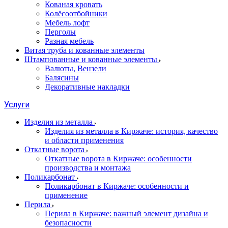
Кованая кровать
Колёсоотбойники
Мебель лофт
Перголы
Разная мебель
Витая труба и кованные элементы
Штампованные и кованные элементы
Валюты, Вензели
Балясины
Декоративные накладки
Услуги
Изделия из металла
Изделия из металла в Киржаче: история, качество
и области применения
Откатные ворота
Откатные ворота в Киржаче: особенности
производства и монтажа
Поликарбонат
Поликарбонат в Киржаче: особенности и
применение
Перила
Перила в Киржаче: важный элемент дизайна и
безопасности