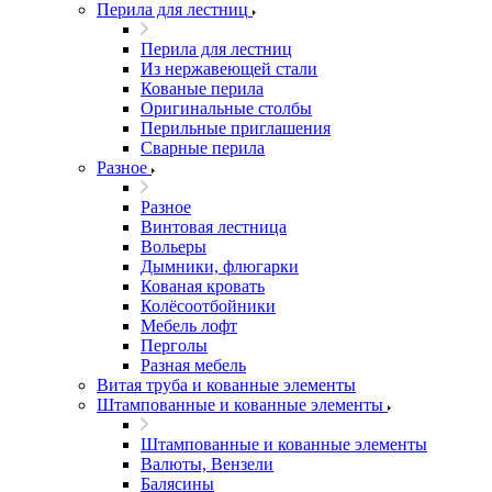
Перила для лестниц
Перила для лестниц
Из нержавеющей стали
Кованые перила
Оригинальные столбы
Перильные приглашения
Сварные перила
Разное
Разное
Винтовая лестница
Вольеры
Дымники, флюгарки
Кованая кровать
Колёсоотбойники
Мебель лофт
Перголы
Разная мебель
Витая труба и кованные элементы
Штампованные и кованные элементы
Штампованные и кованные элементы
Валюты, Вензели
Балясины