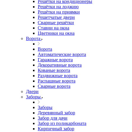
Решётки на кондиционеры
Решётки на лоджию
Решётки на приямки
Решетчатые двери
Сварные решётки
Ставни на окна
Цветники на окна
Ворота
Ворота
Автоматические ворота
Гаражные ворота
Декоративные ворота
Кованые ворота
Раздвижные ворота
Распашные ворота
Сварные ворота
Двери
Заборы
Заборы
Деревянный забор
Забор для дачи
Забор из поликарбоната
Кирпичный забор