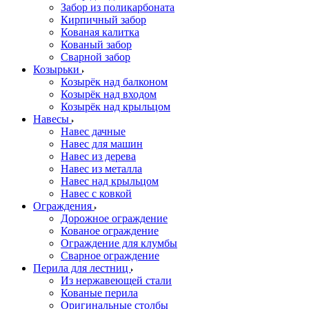
Забор из поликарбоната
Кирпичный забор
Кованая калитка
Кованый забор
Сварной забор
Козырьки
Козырёк над балконом
Козырёк над входом
Козырёк над крыльцом
Навесы
Навес дачные
Навес для машин
Навес из дерева
Навес из металла
Навес над крыльцом
Навес с ковкой
Ограждения
Дорожное ограждение
Кованое ограждение
Ограждение для клумбы
Сварное ограждение
Перила для лестниц
Из нержавеющей стали
Кованые перила
Оригинальные столбы