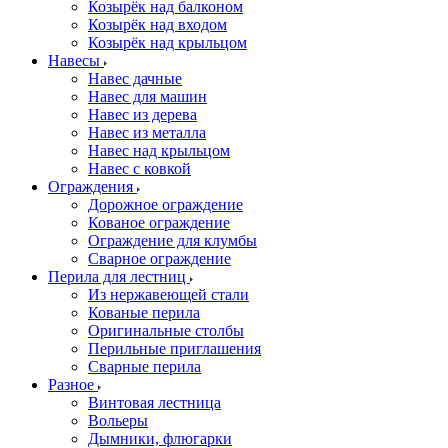
Козырёк над балконом
Козырёк над входом
Козырёк над крыльцом
Навесы
Навес дачные
Навес для машин
Навес из дерева
Навес из металла
Навес над крыльцом
Навес с ковкой
Ограждения
Дорожное ограждение
Кованое ограждение
Ограждение для клумбы
Сварное ограждение
Перила для лестниц
Из нержавеющей стали
Кованые перила
Оригинальные столбы
Перильные приглашения
Сварные перила
Разное
Винтовая лестница
Вольеры
Дымники, флюгарки