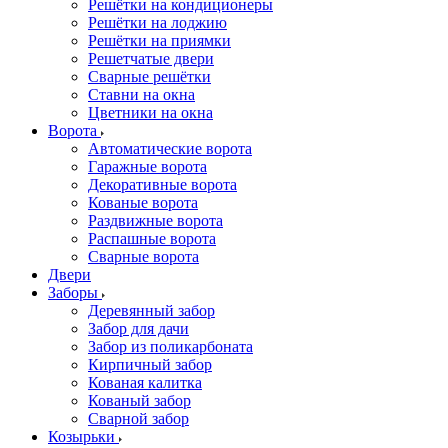
Решётки на кондиционеры
Решётки на лоджию
Решётки на приямки
Решетчатые двери
Сварные решётки
Ставни на окна
Цветники на окна
Ворота
Автоматические ворота
Гаражные ворота
Декоративные ворота
Кованые ворота
Раздвижные ворота
Распашные ворота
Сварные ворота
Двери
Заборы
Деревянный забор
Забор для дачи
Забор из поликарбоната
Кирпичный забор
Кованая калитка
Кованый забор
Сварной забор
Козырьки