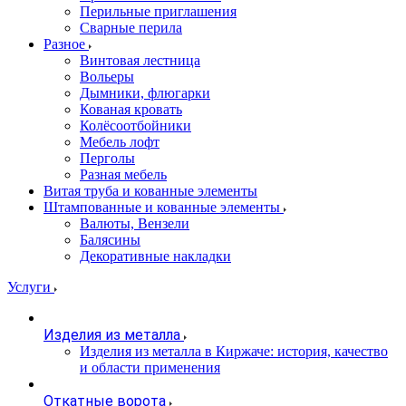
Перильные приглашения
Сварные перила
Разное
Винтовая лестница
Вольеры
Дымники, флюгарки
Кованая кровать
Колёсоотбойники
Мебель лофт
Перголы
Разная мебель
Витая труба и кованные элементы
Штампованные и кованные элементы
Валюты, Вензели
Балясины
Декоративные накладки
Услуги
Изделия из металла
Изделия из металла в Киржаче: история, качество
и области применения
Откатные ворота