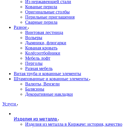
Из нержавеющей стали
Кованые перила
Оригинальные столбы
Перильные приглашения
Сварные перила
Разное
Винтовая лестница
Вольеры
Дымники, флюгарки
Кованая кровать
Колёсоотбойники
Мебель лофт
Перголы
Разная мебель
Витая труба и кованные элементы
Штампованные и кованные элементы
Валюты, Вензели
Балясины
Декоративные накладки
Услуги
Изделия из металла
Изделия из металла в Киржаче: история, качество