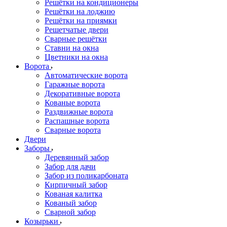
Решётки на кондиционеры
Решётки на лоджию
Решётки на приямки
Решетчатые двери
Сварные решётки
Ставни на окна
Цветники на окна
Ворота
Автоматические ворота
Гаражные ворота
Декоративные ворота
Кованые ворота
Раздвижные ворота
Распашные ворота
Сварные ворота
Двери
Заборы
Деревянный забор
Забор для дачи
Забор из поликарбоната
Кирпичный забор
Кованая калитка
Кованый забор
Сварной забор
Козырьки