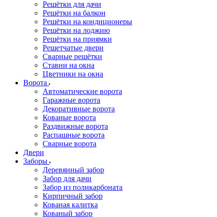
Решётки для дачи
Решётки на балкон
Решётки на кондиционеры
Решётки на лоджию
Решётки на приямки
Решетчатые двери
Сварные решётки
Ставни на окна
Цветники на окна
Ворота
Автоматические ворота
Гаражные ворота
Декоративные ворота
Кованые ворота
Раздвижные ворота
Распашные ворота
Сварные ворота
Двери
Заборы
Деревянный забор
Забор для дачи
Забор из поликарбоната
Кирпичный забор
Кованая калитка
Кованый забор