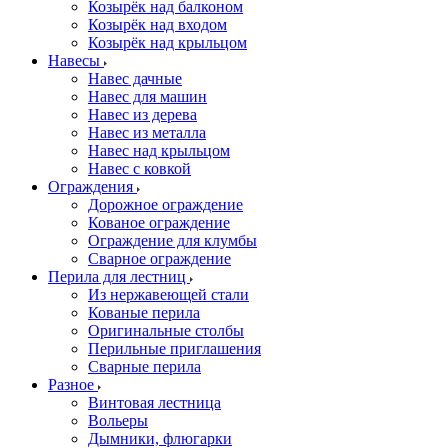
Козырёк над балконом
Козырёк над входом
Козырёк над крыльцом
Навесы
Навес дачные
Навес для машин
Навес из дерева
Навес из металла
Навес над крыльцом
Навес с ковкой
Ограждения
Дорожное ограждение
Кованое ограждение
Ограждение для клумбы
Сварное ограждение
Перила для лестниц
Из нержавеющей стали
Кованые перила
Оригинальные столбы
Перильные приглашения
Сварные перила
Разное
Винтовая лестница
Вольеры
Дымники, флюгарки