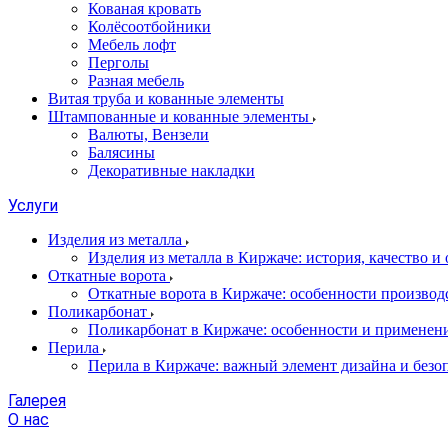
Кованая кровать
Колёсоотбойники
Мебель лофт
Перголы
Разная мебель
Витая труба и кованные элементы
Штампованные и кованные элементы
Валюты, Вензели
Балясины
Декоративные накладки
Услуги
Изделия из металла
Изделия из металла в Киржаче: история, качество и
Откатные ворота
Откатные ворота в Киржаче: особенности производ
Поликарбонат
Поликарбонат в Киржаче: особенности и применен
Перила
Перила в Киржаче: важный элемент дизайна и безо
Галерея
О нас