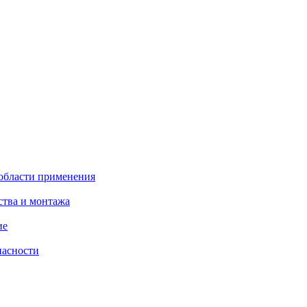
 области применения
ства и монтажа
ие
пасности