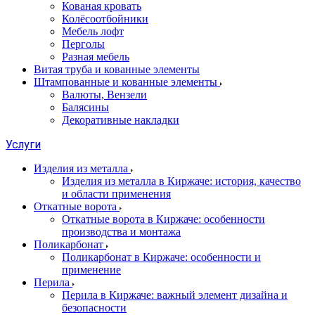
Кованая кровать
Колёсоотбойники
Мебель лофт
Перголы
Разная мебель
Витая труба и кованные элементы
Штампованные и кованные элементы
Валюты, Вензели
Балясины
Декоративные накладки
Услуги
Изделия из металла
Изделия из металла в Киржаче: история, качество
и области применения
Откатные ворота
Откатные ворота в Киржаче: особенности
производства и монтажа
Поликарбонат
Поликарбонат в Киржаче: особенности и
применение
Перила
Перила в Киржаче: важный элемент дизайна и
безопасности