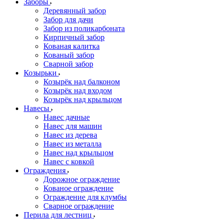
Заборы
Деревянный забор
Забор для дачи
Забор из поликарбоната
Кирпичный забор
Кованая калитка
Кованый забор
Сварной забор
Козырьки
Козырёк над балконом
Козырёк над входом
Козырёк над крыльцом
Навесы
Навес дачные
Навес для машин
Навес из дерева
Навес из металла
Навес над крыльцом
Навес с ковкой
Ограждения
Дорожное ограждение
Кованое ограждение
Ограждение для клумбы
Сварное ограждение
Перила для лестниц