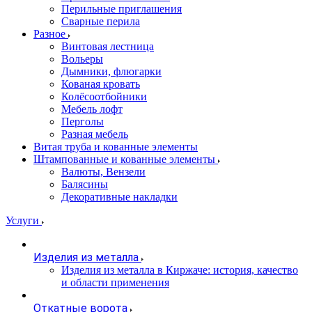
Перильные приглашения
Сварные перила
Разное
Винтовая лестница
Вольеры
Дымники, флюгарки
Кованая кровать
Колёсоотбойники
Мебель лофт
Перголы
Разная мебель
Витая труба и кованные элементы
Штампованные и кованные элементы
Валюты, Вензели
Балясины
Декоративные накладки
Услуги
Изделия из металла
Изделия из металла в Киржаче: история, качество
и области применения
Откатные ворота