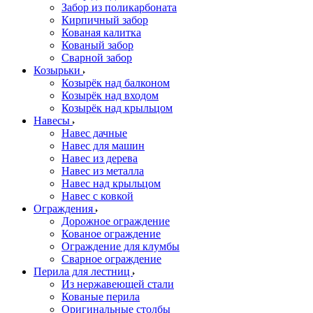
Забор из поликарбоната
Кирпичный забор
Кованая калитка
Кованый забор
Сварной забор
Козырьки
Козырёк над балконом
Козырёк над входом
Козырёк над крыльцом
Навесы
Навес дачные
Навес для машин
Навес из дерева
Навес из металла
Навес над крыльцом
Навес с ковкой
Ограждения
Дорожное ограждение
Кованое ограждение
Ограждение для клумбы
Сварное ограждение
Перила для лестниц
Из нержавеющей стали
Кованые перила
Оригинальные столбы