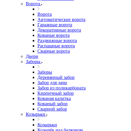
Ворота
Ворота
Автоматические ворота
Гаражные ворота
Декоративные ворота
Кованые ворота
Раздвижные ворота
Распашные ворота
Сварные ворота
Двери
Заборы
Заборы
Деревянный забор
Забор для дачи
Забор из поликарбоната
Кирпичный забор
Кованая калитка
Кованый забор
Сварной забор
Козырьки
Козырьки
Козырёк над балконом