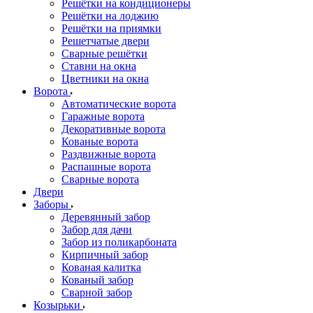
Решётки на кондиционеры
Решётки на лоджию
Решётки на приямки
Решетчатые двери
Сварные решётки
Ставни на окна
Цветники на окна
Ворота
Автоматические ворота
Гаражные ворота
Декоративные ворота
Кованые ворота
Раздвижные ворота
Распашные ворота
Сварные ворота
Двери
Заборы
Деревянный забор
Забор для дачи
Забор из поликарбоната
Кирпичный забор
Кованая калитка
Кованый забор
Сварной забор
Козырьки