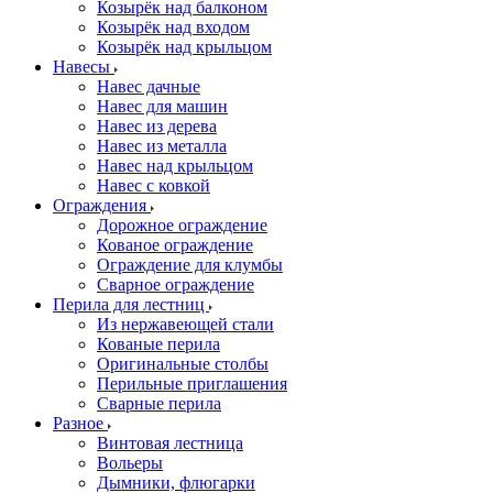
Козырёк над балконом
Козырёк над входом
Козырёк над крыльцом
Навесы
Навес дачные
Навес для машин
Навес из дерева
Навес из металла
Навес над крыльцом
Навес с ковкой
Ограждения
Дорожное ограждение
Кованое ограждение
Ограждение для клумбы
Сварное ограждение
Перила для лестниц
Из нержавеющей стали
Кованые перила
Оригинальные столбы
Перильные приглашения
Сварные перила
Разное
Винтовая лестница
Вольеры
Дымники, флюгарки