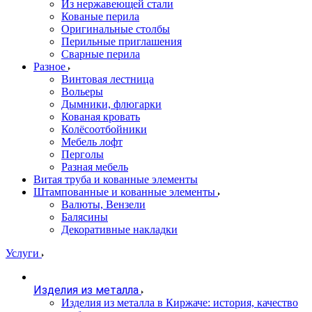
Из нержавеющей стали
Кованые перила
Оригинальные столбы
Перильные приглашения
Сварные перила
Разное
Винтовая лестница
Вольеры
Дымники, флюгарки
Кованая кровать
Колёсоотбойники
Мебель лофт
Перголы
Разная мебель
Витая труба и кованные элементы
Штампованные и кованные элементы
Валюты, Вензели
Балясины
Декоративные накладки
Услуги
Изделия из металла
Изделия из металла в Киржаче: история, качество