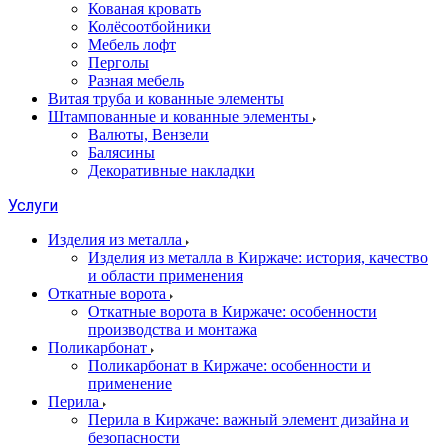
Кованая кровать
Колёсоотбойники
Мебель лофт
Перголы
Разная мебель
Витая труба и кованные элементы
Штампованные и кованные элементы
Валюты, Вензели
Балясины
Декоративные накладки
Услуги
Изделия из металла
Изделия из металла в Киржаче: история, качество
и области применения
Откатные ворота
Откатные ворота в Киржаче: особенности
производства и монтажа
Поликарбонат
Поликарбонат в Киржаче: особенности и
применение
Перила
Перила в Киржаче: важный элемент дизайна и
безопасности