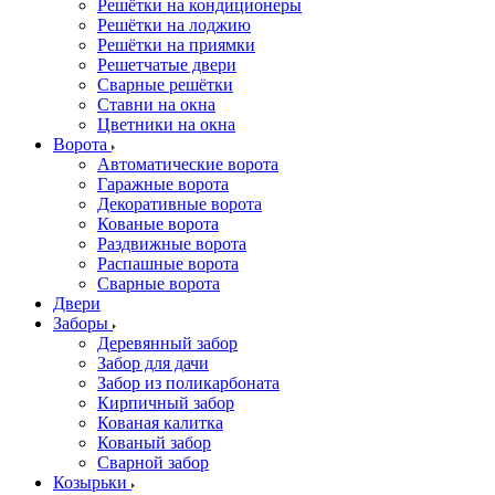
Решётки на кондиционеры
Решётки на лоджию
Решётки на приямки
Решетчатые двери
Сварные решётки
Ставни на окна
Цветники на окна
Ворота
Автоматические ворота
Гаражные ворота
Декоративные ворота
Кованые ворота
Раздвижные ворота
Распашные ворота
Сварные ворота
Двери
Заборы
Деревянный забор
Забор для дачи
Забор из поликарбоната
Кирпичный забор
Кованая калитка
Кованый забор
Сварной забор
Козырьки