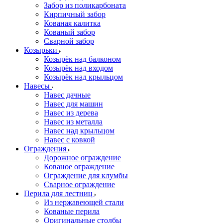
Забор из поликарбоната
Кирпичный забор
Кованая калитка
Кованый забор
Сварной забор
Козырьки
Козырёк над балконом
Козырёк над входом
Козырёк над крыльцом
Навесы
Навес дачные
Навес для машин
Навес из дерева
Навес из металла
Навес над крыльцом
Навес с ковкой
Ограждения
Дорожное ограждение
Кованое ограждение
Ограждение для клумбы
Сварное ограждение
Перила для лестниц
Из нержавеющей стали
Кованые перила
Оригинальные столбы