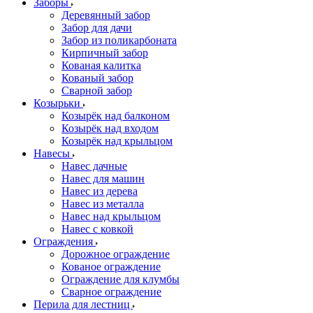
Заборы
Деревянный забор
Забор для дачи
Забор из поликарбоната
Кирпичный забор
Кованая калитка
Кованый забор
Сварной забор
Козырьки
Козырёк над балконом
Козырёк над входом
Козырёк над крыльцом
Навесы
Навес дачные
Навес для машин
Навес из дерева
Навес из металла
Навес над крыльцом
Навес с ковкой
Ограждения
Дорожное ограждение
Кованое ограждение
Ограждение для клумбы
Сварное ограждение
Перила для лестниц