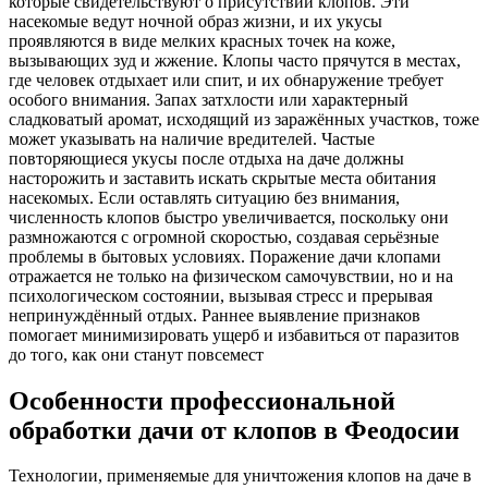
которые свидетельствуют о присутствии клопов. Эти
насекомые ведут ночной образ жизни, и их укусы
проявляются в виде мелких красных точек на коже,
вызывающих зуд и жжение. Клопы часто прячутся в местах,
где человек отдыхает или спит, и их обнаружение требует
особого внимания. Запах затхлости или характерный
сладковатый аромат, исходящий из заражённых участков, тоже
может указывать на наличие вредителей. Частые
повторяющиеся укусы после отдыха на даче должны
насторожить и заставить искать скрытые места обитания
насекомых. Если оставлять ситуацию без внимания,
численность клопов быстро увеличивается, поскольку они
размножаются с огромной скоростью, создавая серьёзные
проблемы в бытовых условиях. Поражение дачи клопами
отражается не только на физическом самочувствии, но и на
психологическом состоянии, вызывая стресс и прерывая
непринуждённый отдых. Раннее выявление признаков
помогает минимизировать ущерб и избавиться от паразитов
до того, как они станут повсемест
Особенности профессиональной
обработки дачи от клопов в Феодосии
Технологии, применяемые для уничтожения клопов на даче в