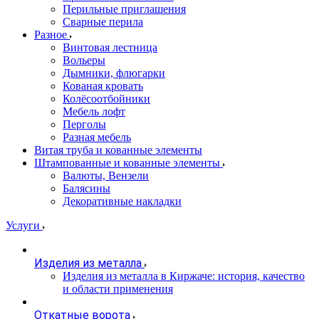
Перильные приглашения
Сварные перила
Разное
Винтовая лестница
Вольеры
Дымники, флюгарки
Кованая кровать
Колёсоотбойники
Мебель лофт
Перголы
Разная мебель
Витая труба и кованные элементы
Штампованные и кованные элементы
Валюты, Вензели
Балясины
Декоративные накладки
Услуги
Изделия из металла
Изделия из металла в Киржаче: история, качество
и области применения
Откатные ворота