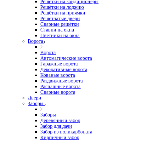
Решётки на кондиционеры
Решётки на лоджию
Решётки на приямки
Решетчатые двери
Сварные решётки
Ставни на окна
Цветники на окна
Ворота
Ворота
Автоматические ворота
Гаражные ворота
Декоративные ворота
Кованые ворота
Раздвижные ворота
Распашные ворота
Сварные ворота
Двери
Заборы
Заборы
Деревянный забор
Забор для дачи
Забор из поликарбоната
Кирпичный забор