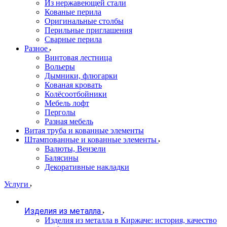
Из нержавеющей стали
Кованые перила
Оригинальные столбы
Перильные приглашения
Сварные перила
Разное
Винтовая лестница
Вольеры
Дымники, флюгарки
Кованая кровать
Колёсоотбойники
Мебель лофт
Перголы
Разная мебель
Витая труба и кованные элементы
Штампованные и кованные элементы
Валюты, Вензели
Балясины
Декоративные накладки
Услуги
Изделия из металла
Изделия из металла в Киржаче: история, качество