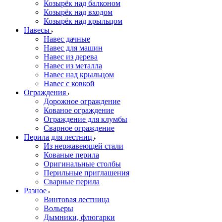
Козырёк над балконом
Козырёк над входом
Козырёк над крыльцом
Навесы
Навес дачные
Навес для машин
Навес из дерева
Навес из металла
Навес над крыльцом
Навес с ковкой
Ограждения
Дорожное ограждение
Кованое ограждение
Ограждение для клумбы
Сварное ограждение
Перила для лестниц
Из нержавеющей стали
Кованые перила
Оригинальные столбы
Перильные приглашения
Сварные перила
Разное
Винтовая лестница
Вольеры
Дымники, флюгарки