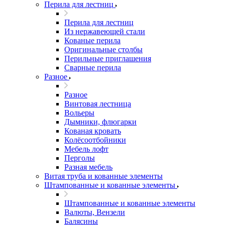
Перила для лестниц
Перила для лестниц
Из нержавеющей стали
Кованые перила
Оригинальные столбы
Перильные приглашения
Сварные перила
Разное
Разное
Винтовая лестница
Вольеры
Дымники, флюгарки
Кованая кровать
Колёсоотбойники
Мебель лофт
Перголы
Разная мебель
Витая труба и кованные элементы
Штампованные и кованные элементы
Штампованные и кованные элементы
Валюты, Вензели
Балясины