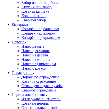
Забор из поликарбоната
Кирпичный забор
Кованая калитка
Кованый забор
Сварной забор
Козырьки
Козырёк над балконом
Козырёк над входом
Козырёк над крыльцом
Навесы
Навес дачные
Навес для машин
Навес из дерева
Навес из металла
Навес над крыльцом
Навес с ковкой
Ограждения
Дорожное ограждение
Кованое ограждение
Ограждение для клумбы
Сварное ограждение
Перила для лестниц
Из нержавеющей стали
Кованые перила
Оригинальные столбы