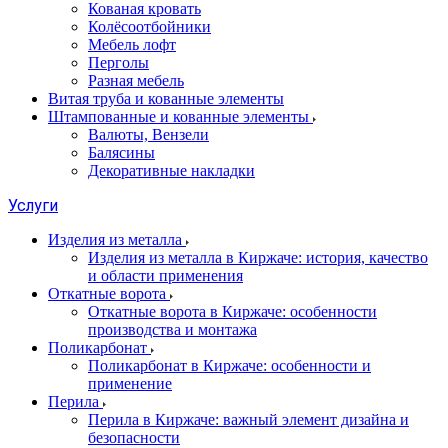
Кованая кровать
Колёсоотбойники
Мебель лофт
Перголы
Разная мебель
Витая труба и кованные элементы
Штампованные и кованные элементы
Валюты, Вензели
Балясины
Декоративные накладки
Услуги
Изделия из металла
Изделия из металла в Киржаче: история, качество
и области применения
Откатные ворота
Откатные ворота в Киржаче: особенности
производства и монтажа
Поликарбонат
Поликарбонат в Киржаче: особенности и
применение
Перила
Перила в Киржаче: важный элемент дизайна и
безопасности