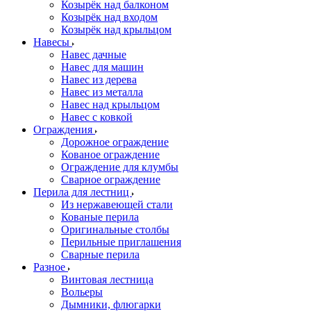
Козырёк над балконом
Козырёк над входом
Козырёк над крыльцом
Навесы
Навес дачные
Навес для машин
Навес из дерева
Навес из металла
Навес над крыльцом
Навес с ковкой
Ограждения
Дорожное ограждение
Кованое ограждение
Ограждение для клумбы
Сварное ограждение
Перила для лестниц
Из нержавеющей стали
Кованые перила
Оригинальные столбы
Перильные приглашения
Сварные перила
Разное
Винтовая лестница
Вольеры
Дымники, флюгарки