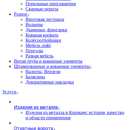
Перильные приглашения
Сварные перила
Разное
Винтовая лестница
Вольеры
Дымники, флюгарки
Кованая кровать
Колёсоотбойники
Мебель лофт
Перголы
Разная мебель
Витая труба и кованные элементы
Штампованные и кованные элементы
Валюты, Вензели
Балясины
Декоративные накладки
Услуги
Изделия из металла
Изделия из металла в Киржаче: история, качество
и области применения
Откатные ворота