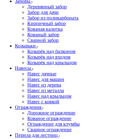
Заборы
Деревянный забор
Забор для дачи
Забор из поликарбоната
Кирпичный забор
Кованая калитка
Кованый забор
Сварной забор
Козырьки
Козырёк над балконом
Козырёк над входом
Козырёк над крыльцом
Навесы
Навес дачные
Навес для машин
Навес из дерева
Навес из металла
Навес над крыльцом
Навес с ковкой
Ограждения
Дорожное ограждение
Кованое ограждение
Ограждение для клумбы
Сварное ограждение
Перила для лестниц