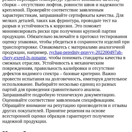
сборки – отсутствию люфтов, ровности швов и надежности
креплений. Проверяйте соответствие заявленным
характеристикам, запрашивайте сертификаты качества. Для
мелких деталей, таких как фурнитура, проводьте тест на
разрыв и устойчивость к коррозии. Это поможет
минимизировать риски при получении крупной партии
продукции. Обязательно включайте в протокол тестирования
оценку упаковки, чтобы убедиться в сохранности изделий при
транспортировке. Ознакомьтесь с материалами аналогичной
продукции, например,
rychag-peredniy-pravyy-202200497ab-
chery-exeed-lx-noname
, чтобы понимать стандарты качества в
смежных отраслях. Устойчивость к механическим
повреждениям, правильность калибровки и отсутствие
дефектов видимого спектра – базовые критерии. Важно
провести испытания на долговечность, имитируя длительное
использование. Выбирайте несколько единиц из разных
партий для проведения сравнительного анализа.
Запрашивайте подробную техническую документацию.
Оценивайте соответствие заявленным спецификациям.
Обращайте внимание на репутацию производителя и отзывы
других покупателей. Принятие решения на основе
всесторонней оценки образцов гарантирует получение
надежной продукции.