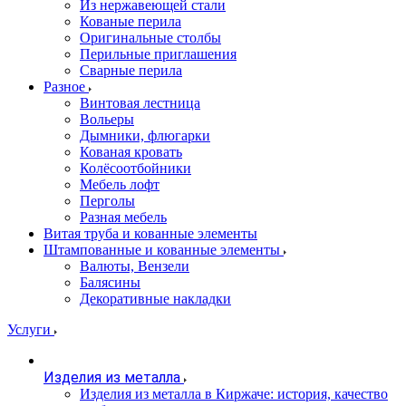
Из нержавеющей стали
Кованые перила
Оригинальные столбы
Перильные приглашения
Сварные перила
Разное
Винтовая лестница
Вольеры
Дымники, флюгарки
Кованая кровать
Колёсоотбойники
Мебель лофт
Перголы
Разная мебель
Витая труба и кованные элементы
Штампованные и кованные элементы
Валюты, Вензели
Балясины
Декоративные накладки
Услуги
Изделия из металла
Изделия из металла в Киржаче: история, качество