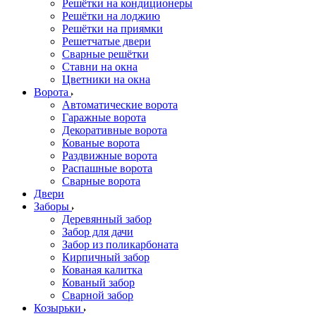
Решётки на кондиционеры
Решётки на лоджию
Решётки на приямки
Решетчатые двери
Сварные решётки
Ставни на окна
Цветники на окна
Ворота
Автоматические ворота
Гаражные ворота
Декоративные ворота
Кованые ворота
Раздвижные ворота
Распашные ворота
Сварные ворота
Двери
Заборы
Деревянный забор
Забор для дачи
Забор из поликарбоната
Кирпичный забор
Кованая калитка
Кованый забор
Сварной забор
Козырьки