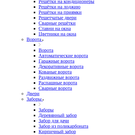
Решётки на кондиционеры
Решётки на лоджию
Решётки на приямки
Решетчатые двери
Сварные решётки
Ставни на окна
Цветники на окна
Ворота
Ворота
Автоматические ворота
Гаражные ворота
Декоративные ворота
Кованые ворота
Раздвижные ворота
Распашные ворота
Сварные ворота
Двери
Заборы
Заборы
Деревянный забор
Забор для дачи
Забор из поликарбоната
Кирпичный забор