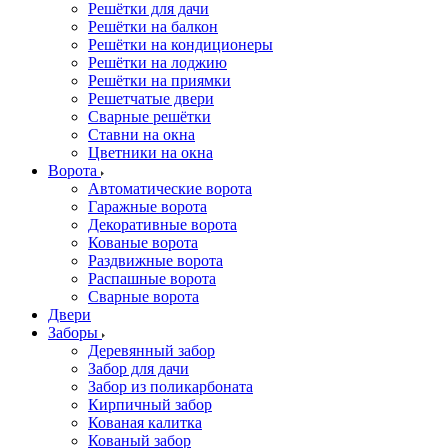
Решётки для дачи
Решётки на балкон
Решётки на кондиционеры
Решётки на лоджию
Решётки на приямки
Решетчатые двери
Сварные решётки
Ставни на окна
Цветники на окна
Ворота
Автоматические ворота
Гаражные ворота
Декоративные ворота
Кованые ворота
Раздвижные ворота
Распашные ворота
Сварные ворота
Двери
Заборы
Деревянный забор
Забор для дачи
Забор из поликарбоната
Кирпичный забор
Кованая калитка
Кованый забор