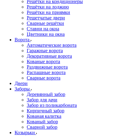
Решётки на кондиционеры
Решётки на лоджию
Решётки на приямки
Решетчатые двери
Сварные решётки
Ставни на окна
Цветники на окна
Ворота
Автоматические ворота
Гаражные ворота
Декоративные ворота
Кованые ворота
Раздвижные ворота
Распашные ворота
Сварные ворота
Двери
Заборы
Деревянный забор
Забор для дачи
Забор из поликарбоната
Кирпичный забор
Кованая калитка
Кованый забор
Сварной забор
Козырьки