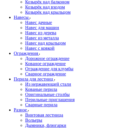
Козырёк над балконом
Козырёк над входом
Козырёк над крыльцом
Навесы
Навес дачные
Навес для машин
Навес из дерева
Навес из металла
Навес над крыльцом
Навес с ковкой
Ограждения
Дорожное ограждение
Кованое ограждение
Ограждение для клумбы
Сварное ограждение
Перила для лестниц
Из нержавеющей стали
Кованые перила
Оригинальные столбы
Перильные приглашения
Сварные перила
Разное
Винтовая лестница
Вольеры
Дымники, флюгарки