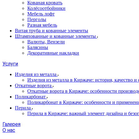
Кованая кровать
Колёсоотбойники
Мебель лофт
Перголы
Разная мебель
Витая труба и кованные элементы
Штампованные и кованные элементы
Валюты, Вензели
Балясины
Декоративные накладки
Услуги
Изделия из металла
Изделия из металла в Киржаче: история, качество и
Откатные ворота
Откатные ворота в Киржаче: особенности производ
Поликарбонат
Поликарбонат в Киржаче: особенности и применен
Перила
Перила в Киржаче: важный элемент дизайна и безо
Галерея
О нас