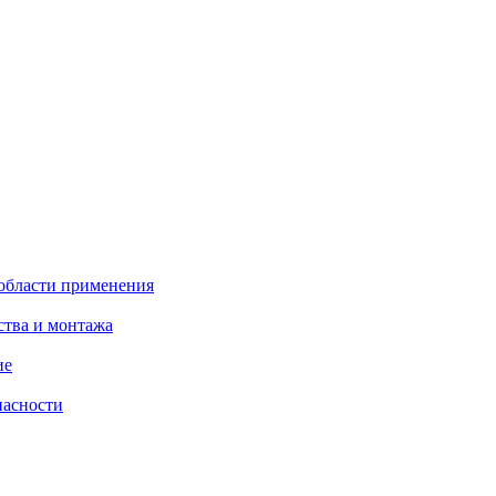
 области применения
ства и монтажа
ие
пасности