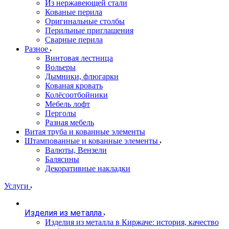
Из нержавеющей стали
Кованые перила
Оригинальные столбы
Перильные приглашения
Сварные перила
Разное
Винтовая лестница
Вольеры
Дымники, флюгарки
Кованая кровать
Колёсоотбойники
Мебель лофт
Перголы
Разная мебель
Витая труба и кованные элементы
Штампованные и кованные элементы
Валюты, Вензели
Балясины
Декоративные накладки
Услуги
Изделия из металла
Изделия из металла в Киржаче: история, качество