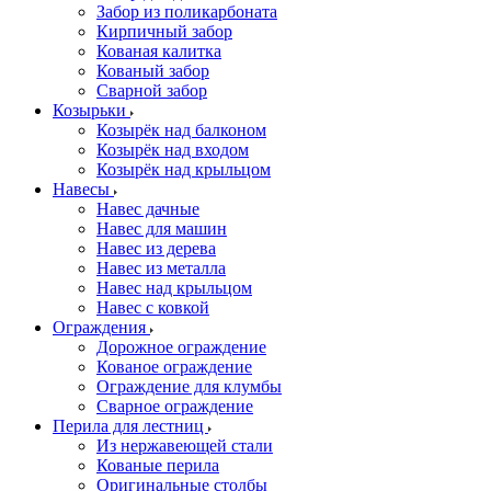
Забор из поликарбоната
Кирпичный забор
Кованая калитка
Кованый забор
Сварной забор
Козырьки
Козырёк над балконом
Козырёк над входом
Козырёк над крыльцом
Навесы
Навес дачные
Навес для машин
Навес из дерева
Навес из металла
Навес над крыльцом
Навес с ковкой
Ограждения
Дорожное ограждение
Кованое ограждение
Ограждение для клумбы
Сварное ограждение
Перила для лестниц
Из нержавеющей стали
Кованые перила
Оригинальные столбы