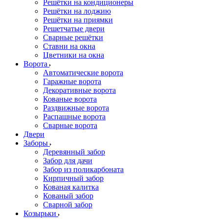
Решётки на кондиционеры
Решётки на лоджию
Решётки на приямки
Решетчатые двери
Сварные решётки
Ставни на окна
Цветники на окна
Ворота
Автоматические ворота
Гаражные ворота
Декоративные ворота
Кованые ворота
Раздвижные ворота
Распашные ворота
Сварные ворота
Двери
Заборы
Деревянный забор
Забор для дачи
Забор из поликарбоната
Кирпичный забор
Кованая калитка
Кованый забор
Сварной забор
Козырьки