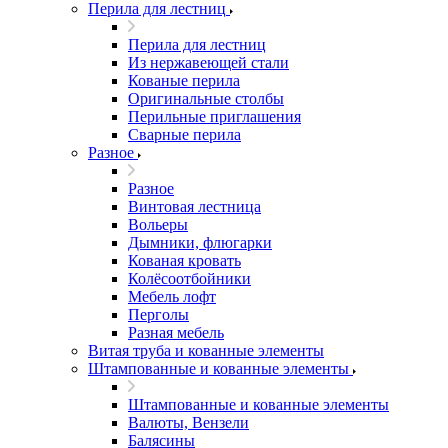
Перила для лестниц
Перила для лестниц
Из нержавеющей стали
Кованые перила
Оригинальные столбы
Перильные приглашения
Сварные перила
Разное
Разное
Винтовая лестница
Вольеры
Дымники, флюгарки
Кованая кровать
Колёсоотбойники
Мебель лофт
Перголы
Разная мебель
Витая труба и кованные элементы
Штампованные и кованные элементы
Штампованные и кованные элементы
Валюты, Вензели
Балясины