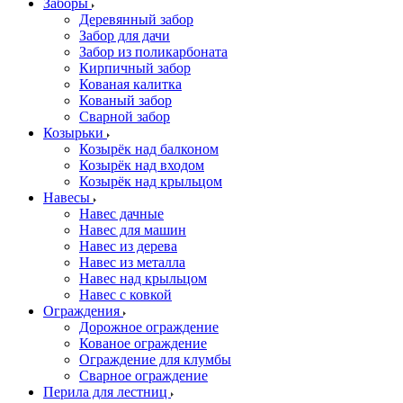
Заборы
Деревянный забор
Забор для дачи
Забор из поликарбоната
Кирпичный забор
Кованая калитка
Кованый забор
Сварной забор
Козырьки
Козырёк над балконом
Козырёк над входом
Козырёк над крыльцом
Навесы
Навес дачные
Навес для машин
Навес из дерева
Навес из металла
Навес над крыльцом
Навес с ковкой
Ограждения
Дорожное ограждение
Кованое ограждение
Ограждение для клумбы
Сварное ограждение
Перила для лестниц