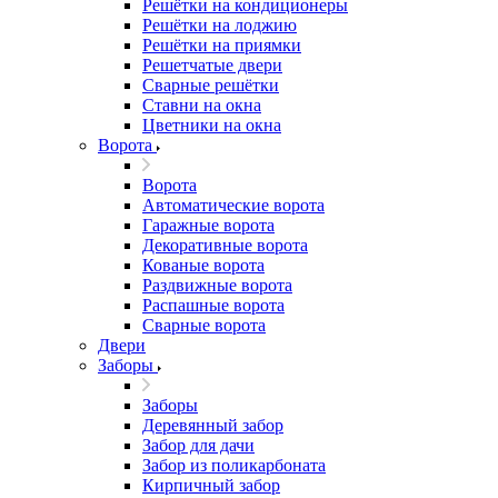
Решётки на кондиционеры
Решётки на лоджию
Решётки на приямки
Решетчатые двери
Сварные решётки
Ставни на окна
Цветники на окна
Ворота
Ворота
Автоматические ворота
Гаражные ворота
Декоративные ворота
Кованые ворота
Раздвижные ворота
Распашные ворота
Сварные ворота
Двери
Заборы
Заборы
Деревянный забор
Забор для дачи
Забор из поликарбоната
Кирпичный забор