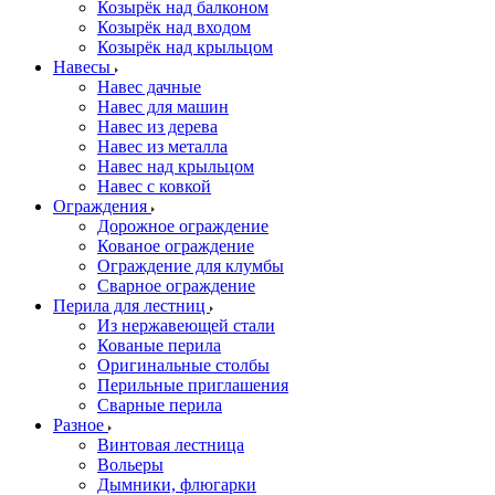
Козырёк над балконом
Козырёк над входом
Козырёк над крыльцом
Навесы
Навес дачные
Навес для машин
Навес из дерева
Навес из металла
Навес над крыльцом
Навес с ковкой
Ограждения
Дорожное ограждение
Кованое ограждение
Ограждение для клумбы
Сварное ограждение
Перила для лестниц
Из нержавеющей стали
Кованые перила
Оригинальные столбы
Перильные приглашения
Сварные перила
Разное
Винтовая лестница
Вольеры
Дымники, флюгарки