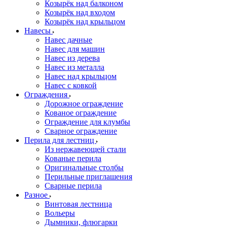
Козырёк над балконом
Козырёк над входом
Козырёк над крыльцом
Навесы
Навес дачные
Навес для машин
Навес из дерева
Навес из металла
Навес над крыльцом
Навес с ковкой
Ограждения
Дорожное ограждение
Кованое ограждение
Ограждение для клумбы
Сварное ограждение
Перила для лестниц
Из нержавеющей стали
Кованые перила
Оригинальные столбы
Перильные приглашения
Сварные перила
Разное
Винтовая лестница
Вольеры
Дымники, флюгарки