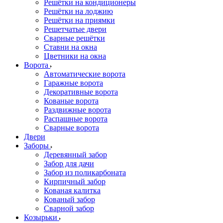
Решётки на кондиционеры
Решётки на лоджию
Решётки на приямки
Решетчатые двери
Сварные решётки
Ставни на окна
Цветники на окна
Ворота
Автоматические ворота
Гаражные ворота
Декоративные ворота
Кованые ворота
Раздвижные ворота
Распашные ворота
Сварные ворота
Двери
Заборы
Деревянный забор
Забор для дачи
Забор из поликарбоната
Кирпичный забор
Кованая калитка
Кованый забор
Сварной забор
Козырьки