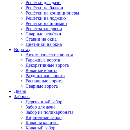
Решётки для дачи
Решётки на балкон
Решётки на кондиционеры
Решётки на лоджию
Решётки на приямки
Решетчатые двери
Сварные решётки
Ставни на окна
Цветники на окна
Ворота
Автоматические ворота
Гаражные ворота
Декоративные ворота
Кованые ворота
Раздвижные ворота
Распашные ворота
Сварные ворота
Двери
Заборы
Деревянный забор
Забор для дачи
Забор из поликарбоната
Кирпичный забор
Кованая калитка
Кованый забор