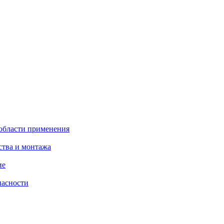
 области применения
ства и монтажа
ие
пасности