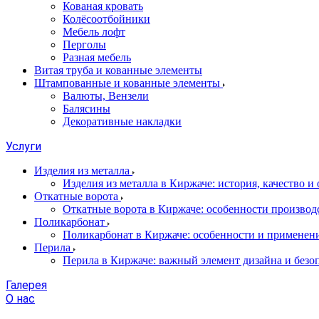
Кованая кровать
Колёсоотбойники
Мебель лофт
Перголы
Разная мебель
Витая труба и кованные элементы
Штампованные и кованные элементы
Валюты, Вензели
Балясины
Декоративные накладки
Услуги
Изделия из металла
Изделия из металла в Киржаче: история, качество и
Откатные ворота
Откатные ворота в Киржаче: особенности производ
Поликарбонат
Поликарбонат в Киржаче: особенности и применен
Перила
Перила в Киржаче: важный элемент дизайна и безо
Галерея
О нас