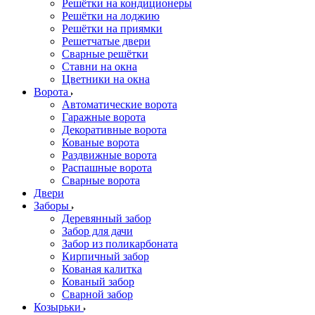
Решётки на кондиционеры
Решётки на лоджию
Решётки на приямки
Решетчатые двери
Сварные решётки
Ставни на окна
Цветники на окна
Ворота
Автоматические ворота
Гаражные ворота
Декоративные ворота
Кованые ворота
Раздвижные ворота
Распашные ворота
Сварные ворота
Двери
Заборы
Деревянный забор
Забор для дачи
Забор из поликарбоната
Кирпичный забор
Кованая калитка
Кованый забор
Сварной забор
Козырьки