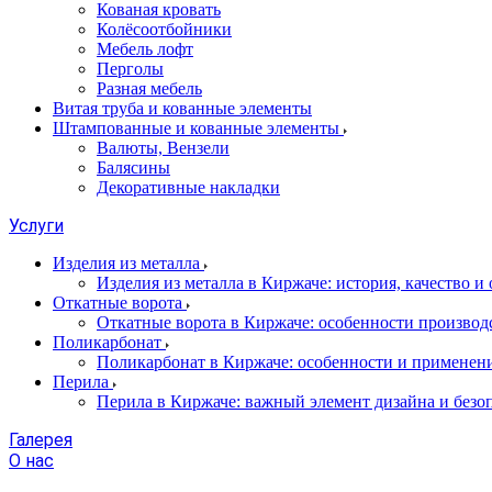
Кованая кровать
Колёсоотбойники
Мебель лофт
Перголы
Разная мебель
Витая труба и кованные элементы
Штампованные и кованные элементы
Валюты, Вензели
Балясины
Декоративные накладки
Услуги
Изделия из металла
Изделия из металла в Киржаче: история, качество и
Откатные ворота
Откатные ворота в Киржаче: особенности производ
Поликарбонат
Поликарбонат в Киржаче: особенности и применен
Перила
Перила в Киржаче: важный элемент дизайна и безо
Галерея
О нас