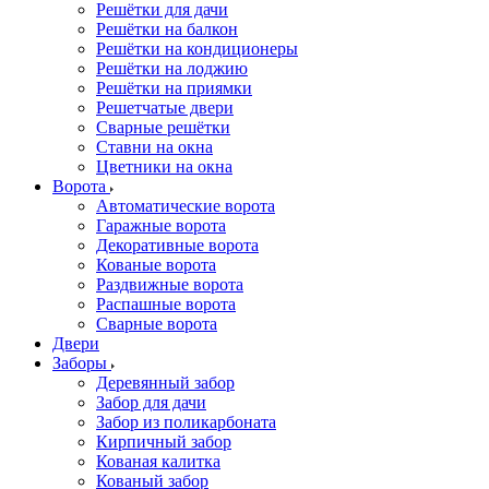
Решётки для дачи
Решётки на балкон
Решётки на кондиционеры
Решётки на лоджию
Решётки на приямки
Решетчатые двери
Сварные решётки
Ставни на окна
Цветники на окна
Ворота
Автоматические ворота
Гаражные ворота
Декоративные ворота
Кованые ворота
Раздвижные ворота
Распашные ворота
Сварные ворота
Двери
Заборы
Деревянный забор
Забор для дачи
Забор из поликарбоната
Кирпичный забор
Кованая калитка
Кованый забор