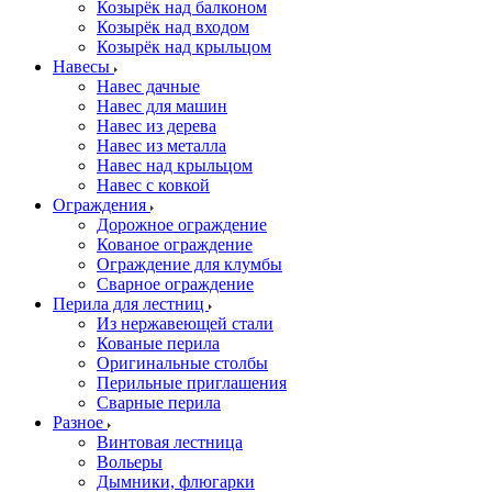
Козырёк над балконом
Козырёк над входом
Козырёк над крыльцом
Навесы
Навес дачные
Навес для машин
Навес из дерева
Навес из металла
Навес над крыльцом
Навес с ковкой
Ограждения
Дорожное ограждение
Кованое ограждение
Ограждение для клумбы
Сварное ограждение
Перила для лестниц
Из нержавеющей стали
Кованые перила
Оригинальные столбы
Перильные приглашения
Сварные перила
Разное
Винтовая лестница
Вольеры
Дымники, флюгарки