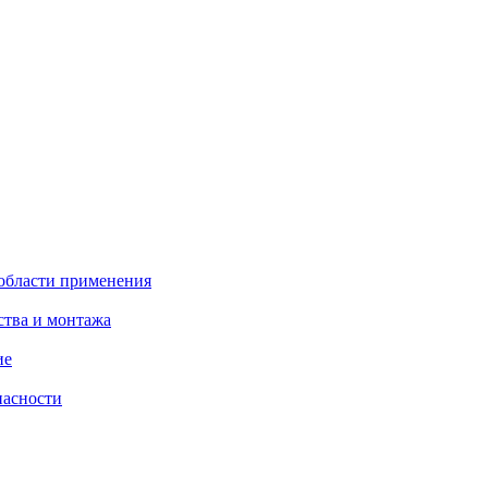
 области применения
ства и монтажа
ие
пасности