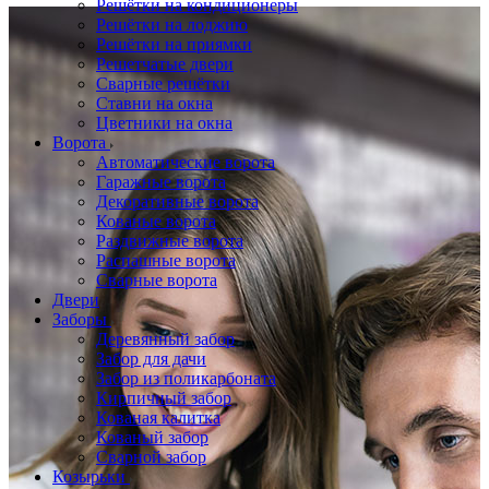
Решётки на кондиционеры
Решётки на лоджию
Решётки на приямки
Решетчатые двери
Сварные решётки
Ставни на окна
Цветники на окна
Ворота
Автоматические ворота
Гаражные ворота
Декоративные ворота
Кованые ворота
Раздвижные ворота
Распашные ворота
Сварные ворота
Двери
Заборы
Деревянный забор
Забор для дачи
Забор из поликарбоната
Кирпичный забор
Кованая калитка
Кованый забор
Сварной забор
Козырьки