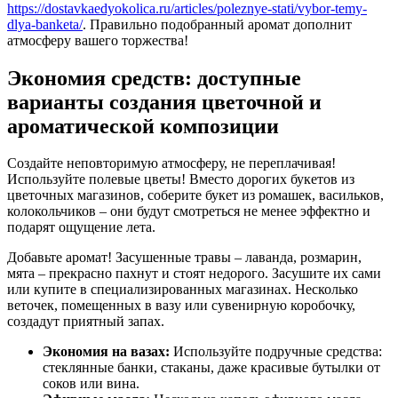
https://dostavkaedyokolica.ru/articles/poleznye-stati/vybor-temy-
dlya-banketa/
. Правильно подобранный аромат дополнит
атмосферу вашего торжества!
Экономия средств: доступные
варианты создания цветочной и
ароматической композиции
Создайте неповторимую атмосферу, не переплачивая!
Используйте полевые цветы! Вместо дорогих букетов из
цветочных магазинов, соберите букет из ромашек, васильков,
колокольчиков – они будут смотреться не менее эффектно и
подарят ощущение лета.
Добавьте аромат! Засушенные травы – лаванда, розмарин,
мята – прекрасно пахнут и стоят недорого. Засушите их сами
или купите в специализированных магазинах. Несколько
веточек, помещенных в вазу или сувенирную коробочку,
создадут приятный запах.
Экономия на вазах:
Используйте подручные средства:
стеклянные банки, стаканы, даже красивые бутылки от
соков или вина.