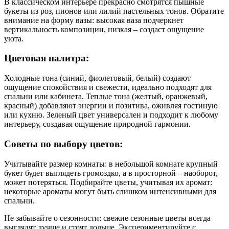
В классическом интерьере прекрасно смотрятся пышные
букеты из роз, пионов или лилий пастельных тонов. Обратите
внимание на форму вазы: высокая ваза подчеркнет
вертикальность композиции, низкая – создаст ощущение
уюта.
Цветовая палитра:
Холодные тона (синий, фиолетовый, белый) создают
ощущение спокойствия и свежести, идеально подходят для
спальни или кабинета. Теплые тона (желтый, оранжевый,
красный) добавляют энергии и позитива, оживляя гостиную
или кухню. Зеленый цвет универсален и подходит к любому
интерьеру, создавая ощущение природной гармонии.
Советы по выбору цветов:
Учитывайте размер комнаты: в небольшой комнате крупный
букет будет выглядеть громоздко, а в просторной – наоборот,
может потеряться. Подбирайте цветы, учитывая их аромат:
некоторые ароматы могут быть слишком интенсивными для
спальни.
Не забывайте о сезонности: свежие сезонные цветы всегда
выглядят лучше и стоят дольше. Экспериментируйте с