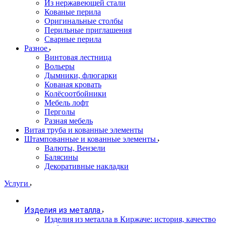
Из нержавеющей стали
Кованые перила
Оригинальные столбы
Перильные приглашения
Сварные перила
Разное
Винтовая лестница
Вольеры
Дымники, флюгарки
Кованая кровать
Колёсоотбойники
Мебель лофт
Перголы
Разная мебель
Витая труба и кованные элементы
Штампованные и кованные элементы
Валюты, Вензели
Балясины
Декоративные накладки
Услуги
Изделия из металла
Изделия из металла в Киржаче: история, качество