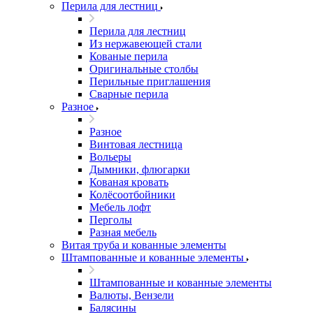
Перила для лестниц
Перила для лестниц
Из нержавеющей стали
Кованые перила
Оригинальные столбы
Перильные приглашения
Сварные перила
Разное
Разное
Винтовая лестница
Вольеры
Дымники, флюгарки
Кованая кровать
Колёсоотбойники
Мебель лофт
Перголы
Разная мебель
Витая труба и кованные элементы
Штампованные и кованные элементы
Штампованные и кованные элементы
Валюты, Вензели
Балясины