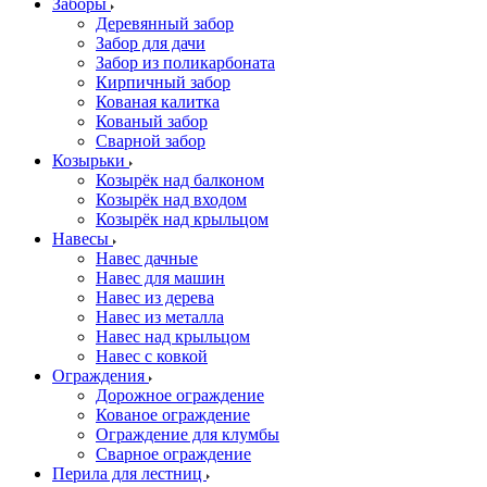
Заборы
Деревянный забор
Забор для дачи
Забор из поликарбоната
Кирпичный забор
Кованая калитка
Кованый забор
Сварной забор
Козырьки
Козырёк над балконом
Козырёк над входом
Козырёк над крыльцом
Навесы
Навес дачные
Навес для машин
Навес из дерева
Навес из металла
Навес над крыльцом
Навес с ковкой
Ограждения
Дорожное ограждение
Кованое ограждение
Ограждение для клумбы
Сварное ограждение
Перила для лестниц