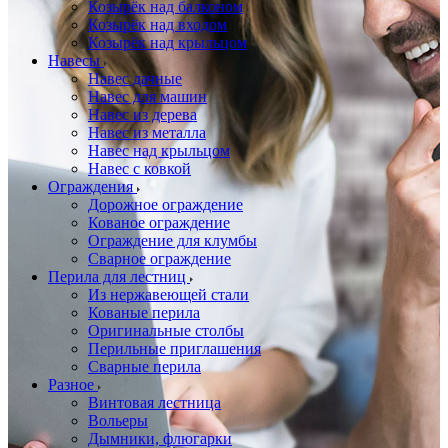
Козырёк над балконом
Козырёк над входом
Козырёк над крыльцом
Навесы
Навес дачные
Навес для машин
Навес из дерева
Навес из металла
Навес над крыльцом
Навес с ковкой
Ограждения
Дорожное ограждение
Кованое ограждение
Ограждение для клумбы
Сварное ограждение
Перила для лестниц
Из нержавеющей стали
Кованые перила
Оригинальные столбы
Перильные приглашения
Сварные перила
Разное
Винтовая лестница
Вольеры
Дымники, флюгарки