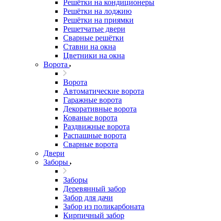
Решётки на кондиционеры
Решётки на лоджию
Решётки на приямки
Решетчатые двери
Сварные решётки
Ставни на окна
Цветники на окна
Ворота
Ворота
Автоматические ворота
Гаражные ворота
Декоративные ворота
Кованые ворота
Раздвижные ворота
Распашные ворота
Сварные ворота
Двери
Заборы
Заборы
Деревянный забор
Забор для дачи
Забор из поликарбоната
Кирпичный забор