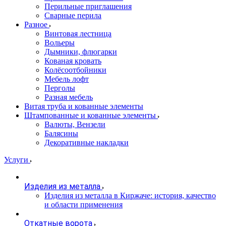
Перильные приглашения
Сварные перила
Разное
Винтовая лестница
Вольеры
Дымники, флюгарки
Кованая кровать
Колёсоотбойники
Мебель лофт
Перголы
Разная мебель
Витая труба и кованные элементы
Штампованные и кованные элементы
Валюты, Вензели
Балясины
Декоративные накладки
Услуги
Изделия из металла
Изделия из металла в Киржаче: история, качество
и области применения
Откатные ворота