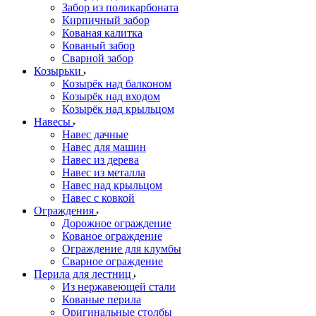
Забор из поликарбоната
Кирпичный забор
Кованая калитка
Кованый забор
Сварной забор
Козырьки
Козырёк над балконом
Козырёк над входом
Козырёк над крыльцом
Навесы
Навес дачные
Навес для машин
Навес из дерева
Навес из металла
Навес над крыльцом
Навес с ковкой
Ограждения
Дорожное ограждение
Кованое ограждение
Ограждение для клумбы
Сварное ограждение
Перила для лестниц
Из нержавеющей стали
Кованые перила
Оригинальные столбы