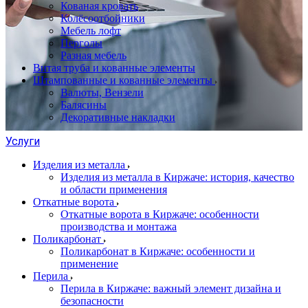
Кованая кровать
Колёсоотбойники
Мебель лофт
Перголы
Разная мебель
Витая труба и кованные элементы
Штампованные и кованные элементы
Валюты, Вензели
Балясины
Декоративные накладки
Услуги
Изделия из металла
Изделия из металла в Киржаче: история, качество
и области применения
Откатные ворота
Откатные ворота в Киржаче: особенности
производства и монтажа
Поликарбонат
Поликарбонат в Киржаче: особенности и
применение
Перила
Перила в Киржаче: важный элемент дизайна и
безопасности