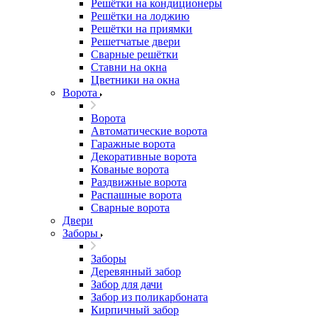
Решётки на кондиционеры
Решётки на лоджию
Решётки на приямки
Решетчатые двери
Сварные решётки
Ставни на окна
Цветники на окна
Ворота
Ворота
Автоматические ворота
Гаражные ворота
Декоративные ворота
Кованые ворота
Раздвижные ворота
Распашные ворота
Сварные ворота
Двери
Заборы
Заборы
Деревянный забор
Забор для дачи
Забор из поликарбоната
Кирпичный забор