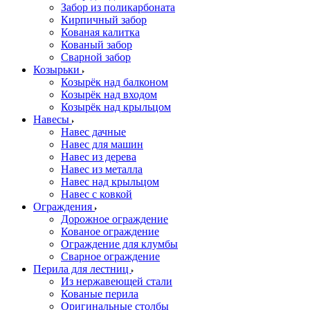
Забор из поликарбоната
Кирпичный забор
Кованая калитка
Кованый забор
Сварной забор
Козырьки
Козырёк над балконом
Козырёк над входом
Козырёк над крыльцом
Навесы
Навес дачные
Навес для машин
Навес из дерева
Навес из металла
Навес над крыльцом
Навес с ковкой
Ограждения
Дорожное ограждение
Кованое ограждение
Ограждение для клумбы
Сварное ограждение
Перила для лестниц
Из нержавеющей стали
Кованые перила
Оригинальные столбы