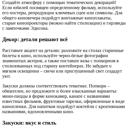
Создайте атмосферу с помощью тематических декораций!
Если юбилей посвящен определенному фильму, используйте
его постеры, репродукции ключевых сцен или символы. Для
общего киновечера подойдут винтажные киноплакаты,
старые кинопроекторы (можно найти стилизации) и гирлянды
с лампочками Эдисона.
Декор: детали решают всё
Расставьте акцент на деталях: разложите на столах старинные
билеты в кино, используйте черно-белые фотографии
знаменитых актеров, а также поставьте вазы с попкорном в
стилизованных под старину контейнерах. Не забудьте о
мягком освещении – свечи или приглушенный свет создадут
уют.
Закуски должны соответствовать тематике. Попкорн –
обязателен, но предложите и более изысканные варианты:
мини-пиццы в форме кинокамер, канапе с названиями
известных фильмов, фруктовые тарелки, оформленные в виде
кинопленки. Для напитков подойдут коктейли с креативными
названиями, вдохновленными кино.
Закуски: вкус и стиль