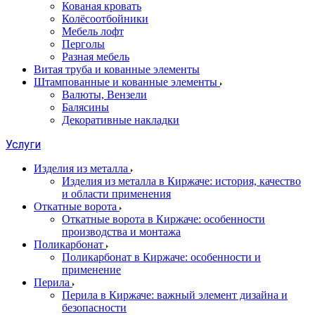
Кованая кровать
Колёсоотбойники
Мебель лофт
Перголы
Разная мебель
Витая труба и кованные элементы
Штампованные и кованные элементы
Валюты, Вензели
Балясины
Декоративные накладки
Услуги
Изделия из металла
Изделия из металла в Киржаче: история, качество
и области применения
Откатные ворота
Откатные ворота в Киржаче: особенности
производства и монтажа
Поликарбонат
Поликарбонат в Киржаче: особенности и
применение
Перила
Перила в Киржаче: важный элемент дизайна и
безопасности