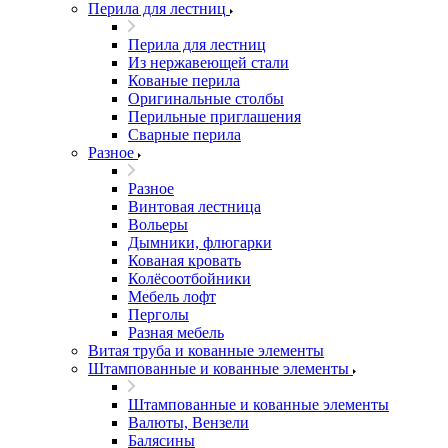
Перила для лестниц
Перила для лестниц
Из нержавеющей стали
Кованые перила
Оригинальные столбы
Перильные приглашения
Сварные перила
Разное
Разное
Винтовая лестница
Вольеры
Дымники, флюгарки
Кованая кровать
Колёсоотбойники
Мебель лофт
Перголы
Разная мебель
Витая труба и кованные элементы
Штампованные и кованные элементы
Штампованные и кованные элементы
Валюты, Вензели
Балясины