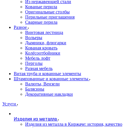
Из нержавеющей стали
Кованые перила
Оригинальные столбы
Перильные приглашения
Сварные перила
Разное
Винтовая лестница
Вольеры
Дымники, флюгарки
Кованая кровать
Колёсоотбойники
Мебель лофт
Перголы
Разная мебель
Витая труба и кованные элементы
Штампованные и кованные элементы
Валюты, Вензели
Балясины
Декоративные накладки
Услуги
Изделия из металла
Изделия из металла в Киржаче: история, качество