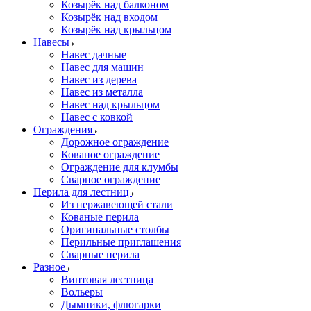
Козырёк над балконом
Козырёк над входом
Козырёк над крыльцом
Навесы
Навес дачные
Навес для машин
Навес из дерева
Навес из металла
Навес над крыльцом
Навес с ковкой
Ограждения
Дорожное ограждение
Кованое ограждение
Ограждение для клумбы
Сварное ограждение
Перила для лестниц
Из нержавеющей стали
Кованые перила
Оригинальные столбы
Перильные приглашения
Сварные перила
Разное
Винтовая лестница
Вольеры
Дымники, флюгарки