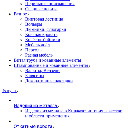
Перильные приглашения
Сварные перила
Разное
Винтовая лестница
Вольеры
Дымники, флюгарки
Кованая кровать
Колёсоотбойники
Мебель лофт
Перголы
Разная мебель
Витая труба и кованные элементы
Штампованные и кованные элементы
Валюты, Вензели
Балясины
Декоративные накладки
Услуги
Изделия из металла
Изделия из металла в Киржаче: история, качество
и области применения
Откатные ворота