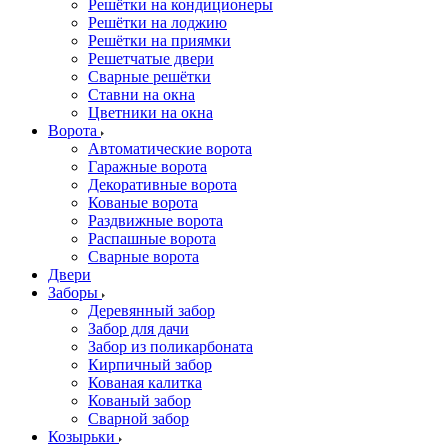
Решётки на кондиционеры
Решётки на лоджию
Решётки на приямки
Решетчатые двери
Сварные решётки
Ставни на окна
Цветники на окна
Ворота
Автоматические ворота
Гаражные ворота
Декоративные ворота
Кованые ворота
Раздвижные ворота
Распашные ворота
Сварные ворота
Двери
Заборы
Деревянный забор
Забор для дачи
Забор из поликарбоната
Кирпичный забор
Кованая калитка
Кованый забор
Сварной забор
Козырьки