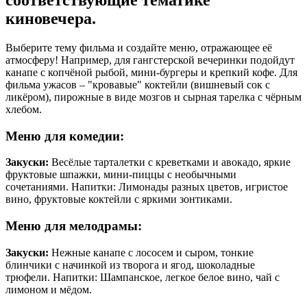
соответствующие тематике
киновечера.
Выберите тему фильма и создайте меню, отражающее её
атмосферу! Например, для гангстерской вечеринки подойдут
канапе с копчёной рыбой, мини-бургеры и крепкий кофе. Для
фильма ужасов – "кровавые" коктейли (вишневый сок с
ликёром), пирожные в виде мозгов и сырная тарелка с чёрным
хлебом.
Меню для комедии:
Закуски:
Весёлые тарталетки с креветками и авокадо, яркие
фруктовые шпажки, мини-пиццы с необычными
сочетаниями. Напитки: Лимонады разных цветов, игристое
вино, фруктовые коктейли с яркими зонтиками.
Меню для мелодрамы:
Закуски:
Нежные канапе с лососем и сыром, тонкие
блинчики с начинкой из творога и ягод, шоколадные
трюфели. Напитки: Шампанское, легкое белое вино, чай с
лимоном и мёдом.