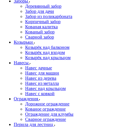
Заборы
Деревянный забор
Забор для дачи
Забор из поликарбоната
Кирпичный забор
Кованая калитка
Кованый забор
Сварной забор
Козырьки
Козырёк над балконом
Козырёк над входом
Козырёк над крыльцом
Навесы
Навес дачные
Навес для машин
Навес из дерева
Навес из металла
Навес над крыльцом
Навес с ковкой
Ограждения
Дорожное ограждение
Кованое ограждение
Ограждение для клумбы
Сварное ограждение
Перила для лестниц