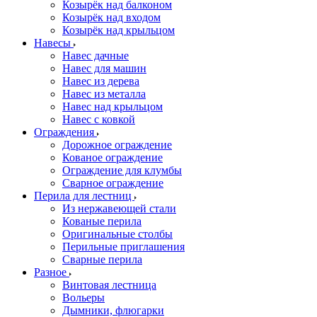
Козырёк над балконом
Козырёк над входом
Козырёк над крыльцом
Навесы
Навес дачные
Навес для машин
Навес из дерева
Навес из металла
Навес над крыльцом
Навес с ковкой
Ограждения
Дорожное ограждение
Кованое ограждение
Ограждение для клумбы
Сварное ограждение
Перила для лестниц
Из нержавеющей стали
Кованые перила
Оригинальные столбы
Перильные приглашения
Сварные перила
Разное
Винтовая лестница
Вольеры
Дымники, флюгарки