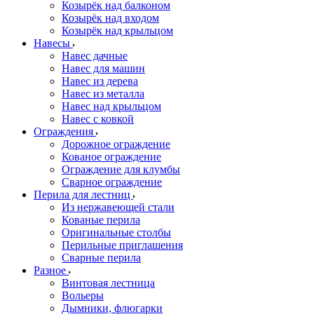
Козырёк над балконом
Козырёк над входом
Козырёк над крыльцом
Навесы
Навес дачные
Навес для машин
Навес из дерева
Навес из металла
Навес над крыльцом
Навес с ковкой
Ограждения
Дорожное ограждение
Кованое ограждение
Ограждение для клумбы
Сварное ограждение
Перила для лестниц
Из нержавеющей стали
Кованые перила
Оригинальные столбы
Перильные приглашения
Сварные перила
Разное
Винтовая лестница
Вольеры
Дымники, флюгарки