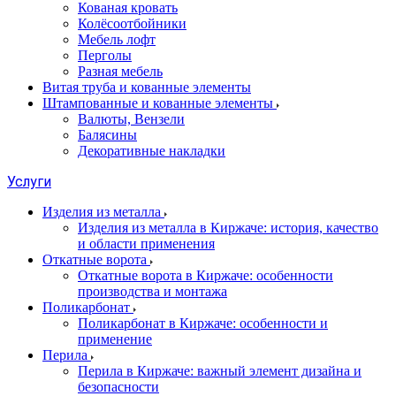
Кованая кровать
Колёсоотбойники
Мебель лофт
Перголы
Разная мебель
Витая труба и кованные элементы
Штампованные и кованные элементы
Валюты, Вензели
Балясины
Декоративные накладки
Услуги
Изделия из металла
Изделия из металла в Киржаче: история, качество
и области применения
Откатные ворота
Откатные ворота в Киржаче: особенности
производства и монтажа
Поликарбонат
Поликарбонат в Киржаче: особенности и
применение
Перила
Перила в Киржаче: важный элемент дизайна и
безопасности