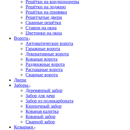
Решётки на кондиционеры
Решётки на лоджию
Решётки на приямки
Решетчатые двери
Сварные решётки
Ставни на окна
Цветники на окна
Ворота
Автоматические ворота
Гаражные ворота
Декоративные ворота
Кованые ворота
Раздвижные ворота
Распашные ворота
Сварные ворота
Двери
Заборы
Деревянный забор
Забор для дачи
Забор из поликарбоната
Кирпичный забор
Кованая калитка
Кованый забор
Сварной забор
Козырьки