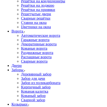
Решётки на кондиционеры
Решётки на лоджию
Решётки на приямки
Решетчатые двери
Сварные решётки
Ставни на окна
Цветники на окна
Ворота
Автоматические ворота
Гаражные ворота
Декоративные ворота
Кованые ворота
Раздвижные ворота
Распашные ворота
Сварные ворота
Двери
Заборы
Деревянный забор
Забор для дачи
Забор из поликарбоната
Кирпичный забор
Кованая калитка
Кованый забор
Сварной забор
Козырьки