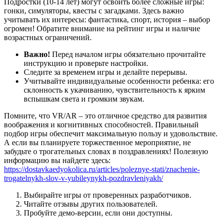
Подростки (10-14 лет) могут освоить более сложные игры:
гонки, симуляторы, квесты с загадками. Здесь важно
учитывать их интересы: фантастика, спорт, история – выбор
огромен! Обратите внимание на рейтинг игры и наличие
возрастных ограничений.
Важно!
Перед началом игры обязательно прочитайте
инструкцию и проверьте настройки.
Следите за временем игры и делайте перерывы.
Учитывайте индивидуальные особенности ребенка: его
склонность к укачиванию, чувствительность к ярким
вспышкам света и громким звукам.
Помните, что VR/AR – это отличное средство для развития
воображения и когнитивных способностей. Правильный
подбор игры обеспечит максимальную пользу и удовольствие.
А если вы планируете торжественное мероприятие, не
забудьте о трогательных словах в поздравлениях! Полезную
информацию вы найдете здесь:
https://dostavkaedyokolica.ru/articles/poleznye-stati/znachenie-
trogatelnykh-slov-v-yubileynykh-pozdravleniyakh/
Выбирайте игры от проверенных разработчиков.
Читайте отзывы других пользователей.
Пробуйте демо-версии, если они доступны.