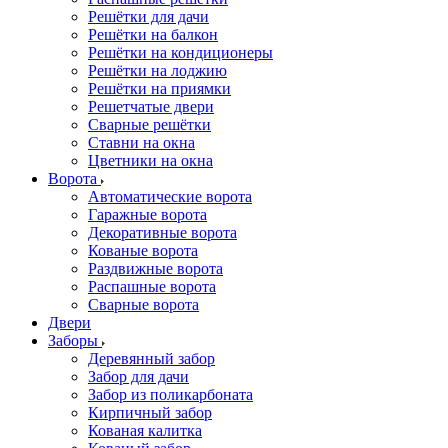
Решётки для дачи
Решётки на балкон
Решётки на кондиционеры
Решётки на лоджию
Решётки на приямки
Решетчатые двери
Сварные решётки
Ставни на окна
Цветники на окна
Ворота
Автоматические ворота
Гаражные ворота
Декоративные ворота
Кованые ворота
Раздвижные ворота
Распашные ворота
Сварные ворота
Двери
Заборы
Деревянный забор
Забор для дачи
Забор из поликарбоната
Кирпичный забор
Кованая калитка