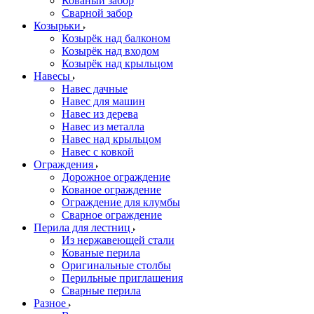
Кованый забор
Сварной забор
Козырьки
Козырёк над балконом
Козырёк над входом
Козырёк над крыльцом
Навесы
Навес дачные
Навес для машин
Навес из дерева
Навес из металла
Навес над крыльцом
Навес с ковкой
Ограждения
Дорожное ограждение
Кованое ограждение
Ограждение для клумбы
Сварное ограждение
Перила для лестниц
Из нержавеющей стали
Кованые перила
Оригинальные столбы
Перильные приглашения
Сварные перила
Разное