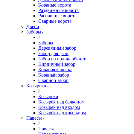
Кованые ворота
Раздвижные ворота
Распашные ворота
Сварные ворота
Двери
Заборы
Заборы
Деревянный забор
Забор для дачи
Забор из поликарбоната
Кирпичный забор
Кованая калитка
Кованый забор
Сварной забор
Козырьки
Козырьки
Козырёк над балконом
Козырёк над входом
Козырёк над крыльцом
Навесы
Навесы