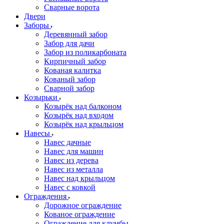
Сварные ворота
Двери
Заборы
Деревянный забор
Забор для дачи
Забор из поликарбоната
Кирпичный забор
Кованая калитка
Кованый забор
Сварной забор
Козырьки
Козырёк над балконом
Козырёк над входом
Козырёк над крыльцом
Навесы
Навес дачные
Навес для машин
Навес из дерева
Навес из металла
Навес над крыльцом
Навес с ковкой
Ограждения
Дорожное ограждение
Кованое ограждение
Ограждение для клумбы