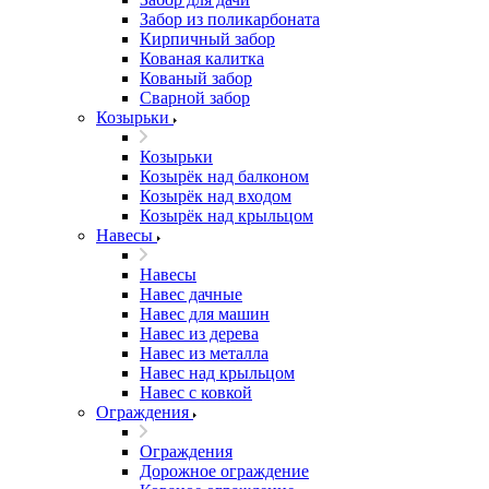
Забор из поликарбоната
Кирпичный забор
Кованая калитка
Кованый забор
Сварной забор
Козырьки
Козырьки
Козырёк над балконом
Козырёк над входом
Козырёк над крыльцом
Навесы
Навесы
Навес дачные
Навес для машин
Навес из дерева
Навес из металла
Навес над крыльцом
Навес с ковкой
Ограждения
Ограждения
Дорожное ограждение