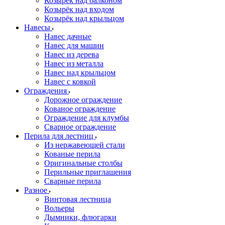
Козырёк над балконом
Козырёк над входом
Козырёк над крыльцом
Навесы
Навес дачные
Навес для машин
Навес из дерева
Навес из металла
Навес над крыльцом
Навес с ковкой
Ограждения
Дорожное ограждение
Кованое ограждение
Ограждение для клумбы
Сварное ограждение
Перила для лестниц
Из нержавеющей стали
Кованые перила
Оригинальные столбы
Перильные приглашения
Сварные перила
Разное
Винтовая лестница
Вольеры
Дымники, флюгарки