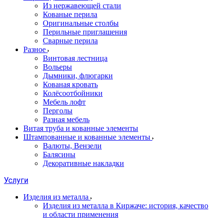
Из нержавеющей стали
Кованые перила
Оригинальные столбы
Перильные приглашения
Сварные перила
Разное
Винтовая лестница
Вольеры
Дымники, флюгарки
Кованая кровать
Колёсоотбойники
Мебель лофт
Перголы
Разная мебель
Витая труба и кованные элементы
Штампованные и кованные элементы
Валюты, Вензели
Балясины
Декоративные накладки
Услуги
Изделия из металла
Изделия из металла в Киржаче: история, качество
и области применения