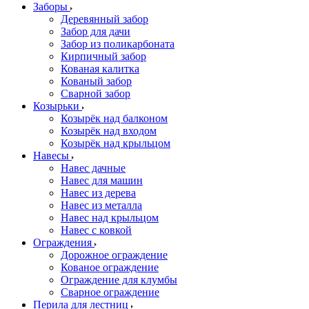
Заборы
Деревянный забор
Забор для дачи
Забор из поликарбоната
Кирпичный забор
Кованая калитка
Кованый забор
Сварной забор
Козырьки
Козырёк над балконом
Козырёк над входом
Козырёк над крыльцом
Навесы
Навес дачные
Навес для машин
Навес из дерева
Навес из металла
Навес над крыльцом
Навес с ковкой
Ограждения
Дорожное ограждение
Кованое ограждение
Ограждение для клумбы
Сварное ограждение
Перила для лестниц