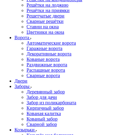
Решётки на лоджию
Решётки на приямки
Решетчатые двери
Сварные решётки
Ставни на окна
Цветники на окна
Ворота
Автоматические ворота
Гаражные ворота
Декоративные ворота
Кованые ворота
Раздвижные ворота
Распашные ворота
Сварные ворота
Двери
Заборы
Деревянный забор
Забор для дачи
Забор из поликарбоната
Кирпичный забор
Кованая калитка
Кованый забор
Сварной забор
Козырьки