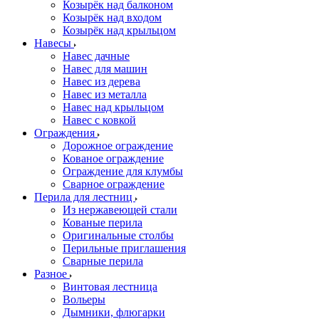
Козырёк над балконом
Козырёк над входом
Козырёк над крыльцом
Навесы
Навес дачные
Навес для машин
Навес из дерева
Навес из металла
Навес над крыльцом
Навес с ковкой
Ограждения
Дорожное ограждение
Кованое ограждение
Ограждение для клумбы
Сварное ограждение
Перила для лестниц
Из нержавеющей стали
Кованые перила
Оригинальные столбы
Перильные приглашения
Сварные перила
Разное
Винтовая лестница
Вольеры
Дымники, флюгарки