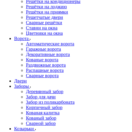
Решётки на кондиционеры
Решётки на лоджию
Решётки на приямки
Решетчатые двери
Сварные решётки
Ставни на окна
Цветники на окна
Ворота
Автоматические ворота
Гаражные ворота
Декоративные ворота
Кованые ворота
Раздвижные ворота
Распашные ворота
Сварные ворота
Двери
Заборы
Деревянный забор
Забор для дачи
Забор из поликарбоната
Кирпичный забор
Кованая калитка
Кованый забор
Сварной забор
Козырьки