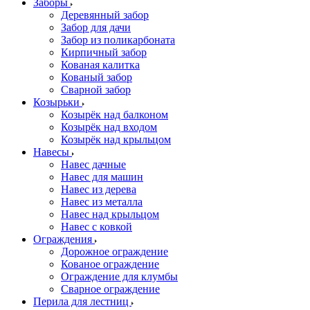
Заборы
Деревянный забор
Забор для дачи
Забор из поликарбоната
Кирпичный забор
Кованая калитка
Кованый забор
Сварной забор
Козырьки
Козырёк над балконом
Козырёк над входом
Козырёк над крыльцом
Навесы
Навес дачные
Навес для машин
Навес из дерева
Навес из металла
Навес над крыльцом
Навес с ковкой
Ограждения
Дорожное ограждение
Кованое ограждение
Ограждение для клумбы
Сварное ограждение
Перила для лестниц