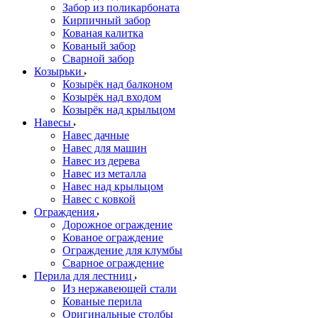
Забор из поликарбоната
Кирпичный забор
Кованая калитка
Кованый забор
Сварной забор
Козырьки
Козырёк над балконом
Козырёк над входом
Козырёк над крыльцом
Навесы
Навес дачные
Навес для машин
Навес из дерева
Навес из металла
Навес над крыльцом
Навес с ковкой
Ограждения
Дорожное ограждение
Кованое ограждение
Ограждение для клумбы
Сварное ограждение
Перила для лестниц
Из нержавеющей стали
Кованые перила
Оригинальные столбы