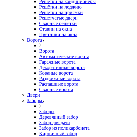
Решётки на кондиционеры
Решётки на лоджию
Решётки на приямки
Решетчатые двери
Сварные решётки
Ставни на окна
Цветники на окна
Ворота
Ворота
Автоматические ворота
Гаражные ворота
Декоративные ворота
Кованые ворота
Раздвижные ворота
Распашные ворота
Сварные ворота
Двери
Заборы
Заборы
Деревянный забор
Забор для дачи
Забор из поликарбоната
Кирпичный забор