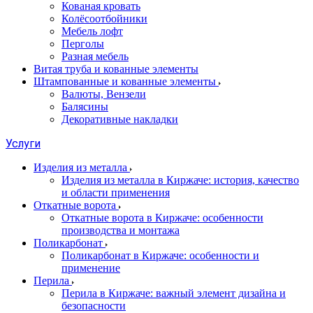
Кованая кровать
Колёсоотбойники
Мебель лофт
Перголы
Разная мебель
Витая труба и кованные элементы
Штампованные и кованные элементы
Валюты, Вензели
Балясины
Декоративные накладки
Услуги
Изделия из металла
Изделия из металла в Киржаче: история, качество
и области применения
Откатные ворота
Откатные ворота в Киржаче: особенности
производства и монтажа
Поликарбонат
Поликарбонат в Киржаче: особенности и
применение
Перила
Перила в Киржаче: важный элемент дизайна и
безопасности