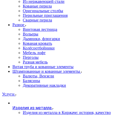
Из нержавеющей стали
Кованые перила
Оригинальные столбы
Перильные приглашения
Сварные перила
Разное
Винтовая лестница
Вольеры
Дымники, флюгарки
Кованая кровать
Колёсоотбойники
Мебель лофт
Перголы
Разная мебель
Витая труба и кованные элементы
Штампованные и кованные элементы
Валюты, Вензели
Балясины
Декоративные накладки
Услуги
Изделия из металла
Изделия из металла в Киржаче: история, качество