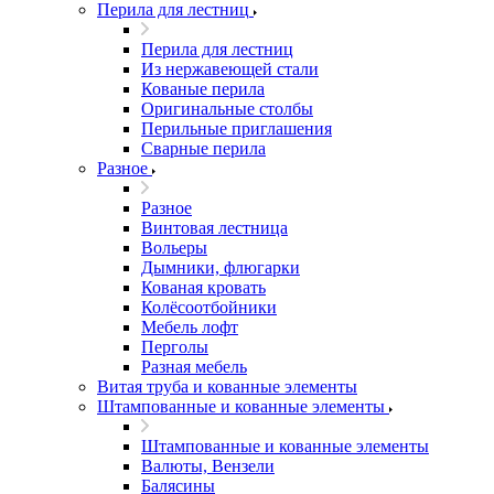
Перила для лестниц
Перила для лестниц
Из нержавеющей стали
Кованые перила
Оригинальные столбы
Перильные приглашения
Сварные перила
Разное
Разное
Винтовая лестница
Вольеры
Дымники, флюгарки
Кованая кровать
Колёсоотбойники
Мебель лофт
Перголы
Разная мебель
Витая труба и кованные элементы
Штампованные и кованные элементы
Штампованные и кованные элементы
Валюты, Вензели
Балясины