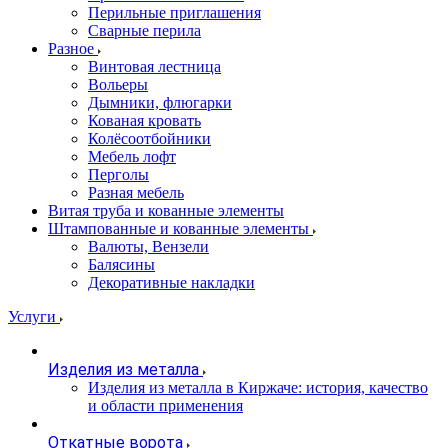
Перильные приглашения
Сварные перила
Разное
Винтовая лестница
Вольеры
Дымники, флюгарки
Кованая кровать
Колёсоотбойники
Мебель лофт
Перголы
Разная мебель
Витая труба и кованные элементы
Штампованные и кованные элементы
Валюты, Вензели
Балясины
Декоративные накладки
Услуги
Изделия из металла
Изделия из металла в Киржаче: история, качество
и области применения
Откатные ворота