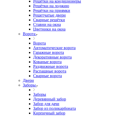
Решётки на кондиционеры
Решётки на лоджию
Решётки на приямки
Решетчатые двери
Сварные решётки
Ставни на окна
Цветники на окна
Ворота
Ворота
Автоматические ворота
Гаражные ворота
Декоративные ворота
Кованые ворота
Раздвижные ворота
Распашные ворота
Сварные ворота
Двери
Заборы
Заборы
Деревянный забор
Забор для дачи
Забор из поликарбоната
Кирпичный забор