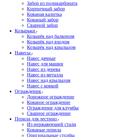
Забор из поликарбоната
Кирпичный забор
Кованая калитка
Кованый забор
Сварной забор
Козырьки
Козырёк над балконом
Козырёк над входом
Козырёк над крыльцом
Навесы
Навес дачные
Навес для машин
Навес из дерева
Навес из металла
Навес над крыльцом
Навес с ковкой
Ограждения
Дорожное ограждение
Кованое ограждение
Ограждение для клумбы
Сварное ограждение
Перила для лестниц
Из нержавеющей стали
Кованые перила
Оригинальные столбы