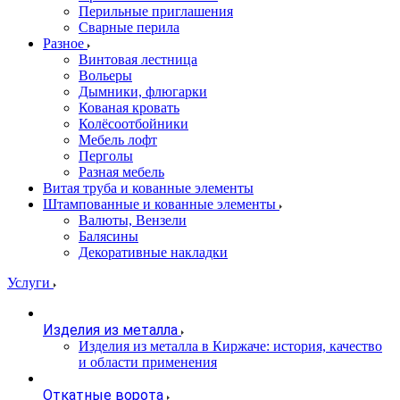
Перильные приглашения
Сварные перила
Разное
Винтовая лестница
Вольеры
Дымники, флюгарки
Кованая кровать
Колёсоотбойники
Мебель лофт
Перголы
Разная мебель
Витая труба и кованные элементы
Штампованные и кованные элементы
Валюты, Вензели
Балясины
Декоративные накладки
Услуги
Изделия из металла
Изделия из металла в Киржаче: история, качество
и области применения
Откатные ворота