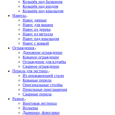
Козырёк над балконом
Козырёк над входом
Козырёк над крыльцом
Навесы
Навес дачные
Навес для машин
Навес из дерева
Навес из металла
Навес над крыльцом
Навес с ковкой
Ограждения
Дорожное ограждение
Кованое ограждение
Ограждение для клумбы
Сварное ограждение
Перила для лестниц
Из нержавеющей стали
Кованые перила
Оригинальные столбы
Перильные приглашения
Сварные перила
Разное
Винтовая лестница
Вольеры
Дымники, флюгарки