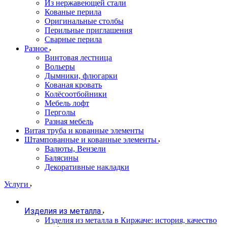
Из нержавеющей стали
Кованые перила
Оригинальные столбы
Перильные приглашения
Сварные перила
Разное
Винтовая лестница
Вольеры
Дымники, флюгарки
Кованая кровать
Колёсоотбойники
Мебель лофт
Перголы
Разная мебель
Витая труба и кованные элементы
Штампованные и кованные элементы
Валюты, Вензели
Балясины
Декоративные накладки
Услуги
Изделия из металла
Изделия из металла в Киржаче: история, качество