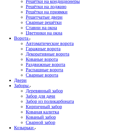
Решётки на кондиционеры
Решётки на лоджию
Решётки на приямки
Решетчатые двери
Сварные решётки
Ставни на окна
Цветники на окна
Ворота
Автоматические ворота
Гаражные ворота
Декоративные ворота
Кованые ворота
Раздвижные ворота
Распашные ворота
Сварные ворота
Двери
Заборы
Деревянный забор
Забор для дачи
Забор из поликарбоната
Кирпичный забор
Кованая калитка
Кованый забор
Сварной забор
Козырьки