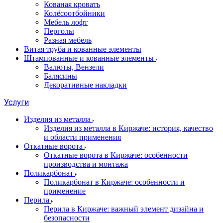
Кованая кровать
Колёсоотбойники
Мебель лофт
Перголы
Разная мебель
Витая труба и кованные элементы
Штампованные и кованные элементы
Валюты, Вензели
Балясины
Декоративные накладки
Услуги
Изделия из металла
Изделия из металла в Киржаче: история, качество
и области применения
Откатные ворота
Откатные ворота в Киржаче: особенности
производства и монтажа
Поликарбонат
Поликарбонат в Киржаче: особенности и
применение
Перила
Перила в Киржаче: важный элемент дизайна и
безопасности