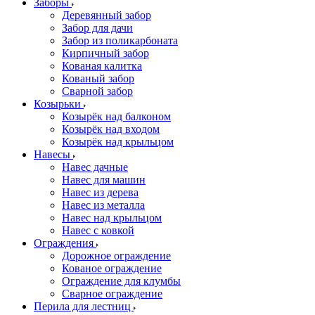
Заборы
Деревянный забор
Забор для дачи
Забор из поликарбоната
Кирпичный забор
Кованая калитка
Кованый забор
Сварной забор
Козырьки
Козырёк над балконом
Козырёк над входом
Козырёк над крыльцом
Навесы
Навес дачные
Навес для машин
Навес из дерева
Навес из металла
Навес над крыльцом
Навес с ковкой
Ограждения
Дорожное ограждение
Кованое ограждение
Ограждение для клумбы
Сварное ограждение
Перила для лестниц