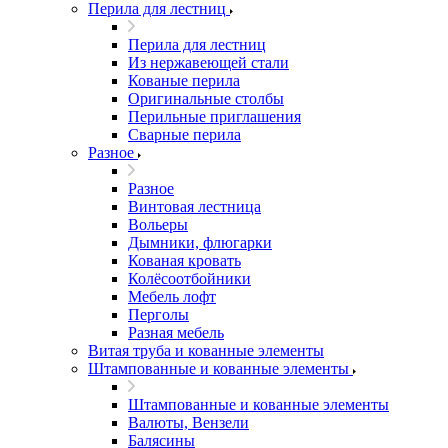
Перила для лестниц
Перила для лестниц
Из нержавеющей стали
Кованые перила
Оригинальные столбы
Перильные приглашения
Сварные перила
Разное
Разное
Винтовая лестница
Вольеры
Дымники, флюгарки
Кованая кровать
Колёсоотбойники
Мебель лофт
Перголы
Разная мебель
Витая труба и кованные элементы
Штампованные и кованные элементы
Штампованные и кованные элементы
Валюты, Вензели
Балясины