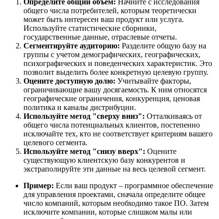
Определите общий объем:
Начните с исследования
общего числа потребителей, которым теоретически
может быть интересен ваш продукт или услуга.
Используйте статистические сборники,
государственные данные, отраслевые отчеты.
Сегментируйте аудиторию:
Разделите общую базу на
группы с учетом демографических, географических,
психографических и поведенческих характеристик. Это
позволит выделить более конкретную целевую группу.
Оцените доступную долю:
Учитывайте факторы,
ограничивающие вашу досягаемость. К ним относятся
географические ограничения, конкуренция, ценовая
политика и каналы дистрибуции.
Используйте метод "сверху вниз":
Отталкиваясь от
общего числа потенциальных клиентов, постепенно
исключайте тех, кто не соответствует критериям вашего
целевого сегмента.
Используйте метод "снизу вверх":
Оцените
существующую клиентскую базу конкурентов и
экстраполируйте эти данные на весь целевой сегмент.
Пример:
Если ваш продукт – программное обеспечение
для управления проектами, сначала определите общее
число компаний, которым необходимо такое ПО. Затем
исключите компании, которые слишком малы или