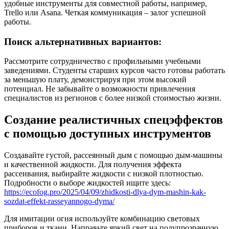
удобные инструменты для совместной работы, например,
Trello или Asana. Четкая коммуникация – залог успешной
работы.
Поиск альтернативных вариантов:
Рассмотрите сотрудничество с профильными учебными
заведениями. Студенты старших курсов часто готовы работать
за меньшую плату, демонстрируя при этом высокий
потенциал. Не забывайте о возможности привлечения
специалистов из регионов с более низкой стоимостью жизни.
Создание реалистичных спецэффектов
с помощью доступных инструментов
Создавайте густой, рассеянный дым с помощью дым-машины
и качественной жидкости. Для получения эффекта
рассеивания, выбирайте жидкости с низкой плотностью.
Подробности о выборе жидкостей ищите здесь:
https://ecofog.pro/2025/04/09/zhidkosti-dlya-dym-mashin-kak-
sozdat-effekt-rasseyannogo-dyma/
Для имитации огня используйте комбинацию световых
приборов и ткани. Направьте яркий свет на полупрозрачную