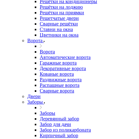
Решётки на кондиционеры
Решётки на лоджию
Решётки на приямки
Решетчатые двери
Сварные решётки
Ставни на окна
Цветники на окна
Ворота
Ворота
Автоматические ворота
Гаражные ворота
Декоративные ворота
Кованые ворота
Раздвижные ворота
Распашные ворота
Сварные ворота
Двери
Заборы
Заборы
Деревянный забор
Забор для дачи
Забор из поликарбоната
Кирпичный забор