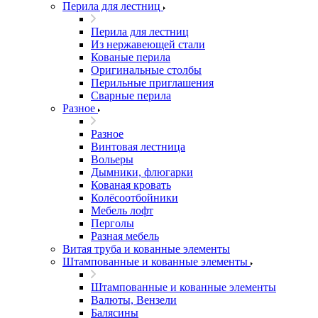
Перила для лестниц
Перила для лестниц
Из нержавеющей стали
Кованые перила
Оригинальные столбы
Перильные приглашения
Сварные перила
Разное
Разное
Винтовая лестница
Вольеры
Дымники, флюгарки
Кованая кровать
Колёсоотбойники
Мебель лофт
Перголы
Разная мебель
Витая труба и кованные элементы
Штампованные и кованные элементы
Штампованные и кованные элементы
Валюты, Вензели
Балясины