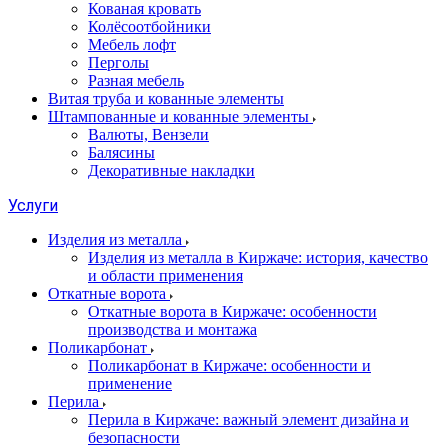
Кованая кровать
Колёсоотбойники
Мебель лофт
Перголы
Разная мебель
Витая труба и кованные элементы
Штампованные и кованные элементы
Валюты, Вензели
Балясины
Декоративные накладки
Услуги
Изделия из металла
Изделия из металла в Киржаче: история, качество
и области применения
Откатные ворота
Откатные ворота в Киржаче: особенности
производства и монтажа
Поликарбонат
Поликарбонат в Киржаче: особенности и
применение
Перила
Перила в Киржаче: важный элемент дизайна и
безопасности