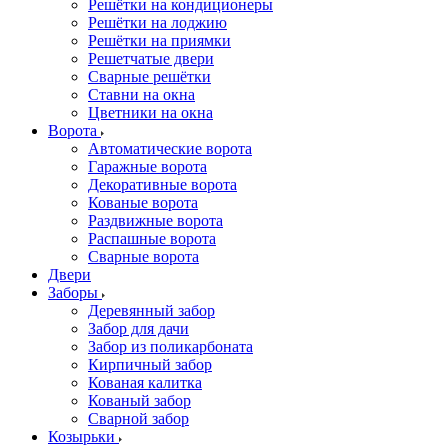
Решётки на кондиционеры
Решётки на лоджию
Решётки на приямки
Решетчатые двери
Сварные решётки
Ставни на окна
Цветники на окна
Ворота
Автоматические ворота
Гаражные ворота
Декоративные ворота
Кованые ворота
Раздвижные ворота
Распашные ворота
Сварные ворота
Двери
Заборы
Деревянный забор
Забор для дачи
Забор из поликарбоната
Кирпичный забор
Кованая калитка
Кованый забор
Сварной забор
Козырьки