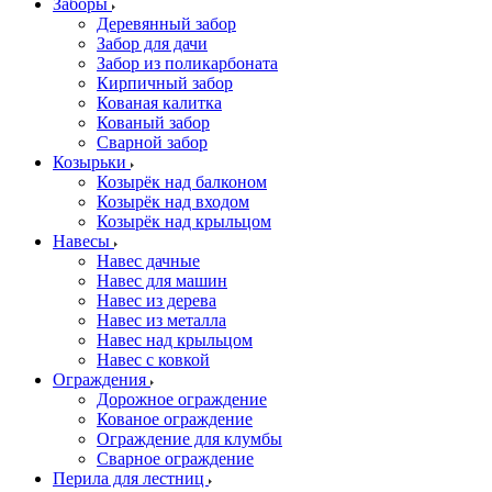
Заборы
Деревянный забор
Забор для дачи
Забор из поликарбоната
Кирпичный забор
Кованая калитка
Кованый забор
Сварной забор
Козырьки
Козырёк над балконом
Козырёк над входом
Козырёк над крыльцом
Навесы
Навес дачные
Навес для машин
Навес из дерева
Навес из металла
Навес над крыльцом
Навес с ковкой
Ограждения
Дорожное ограждение
Кованое ограждение
Ограждение для клумбы
Сварное ограждение
Перила для лестниц