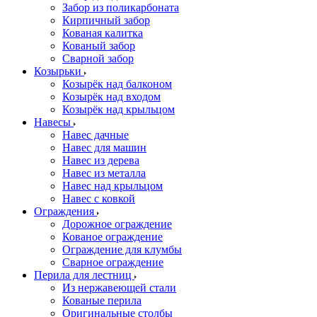
Забор из поликарбоната
Кирпичный забор
Кованая калитка
Кованый забор
Сварной забор
Козырьки
Козырёк над балконом
Козырёк над входом
Козырёк над крыльцом
Навесы
Навес дачные
Навес для машин
Навес из дерева
Навес из металла
Навес над крыльцом
Навес с ковкой
Ограждения
Дорожное ограждение
Кованое ограждение
Ограждение для клумбы
Сварное ограждение
Перила для лестниц
Из нержавеющей стали
Кованые перила
Оригинальные столбы