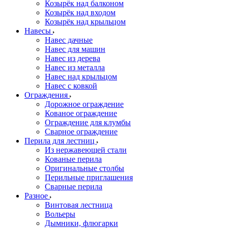
Козырёк над балконом
Козырёк над входом
Козырёк над крыльцом
Навесы
Навес дачные
Навес для машин
Навес из дерева
Навес из металла
Навес над крыльцом
Навес с ковкой
Ограждения
Дорожное ограждение
Кованое ограждение
Ограждение для клумбы
Сварное ограждение
Перила для лестниц
Из нержавеющей стали
Кованые перила
Оригинальные столбы
Перильные приглашения
Сварные перила
Разное
Винтовая лестница
Вольеры
Дымники, флюгарки