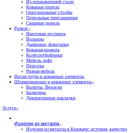
Из нержавеющей стали
Кованые перила
Оригинальные столбы
Перильные приглашения
Сварные перила
Разное
Винтовая лестница
Вольеры
Дымники, флюгарки
Кованая кровать
Колёсоотбойники
Мебель лофт
Перголы
Разная мебель
Витая труба и кованные элементы
Штампованные и кованные элементы
Валюты, Вензели
Балясины
Декоративные накладки
Услуги
Изделия из металла
Изделия из металла в Киржаче: история, качество