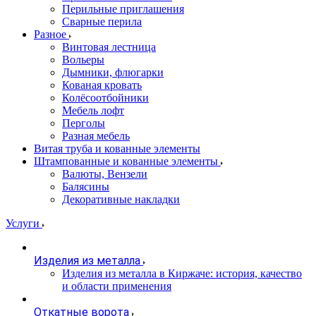
Перильные приглашения
Сварные перила
Разное
Винтовая лестница
Вольеры
Дымники, флюгарки
Кованая кровать
Колёсоотбойники
Мебель лофт
Перголы
Разная мебель
Витая труба и кованные элементы
Штампованные и кованные элементы
Валюты, Вензели
Балясины
Декоративные накладки
Услуги
Изделия из металла
Изделия из металла в Киржаче: история, качество
и области применения
Откатные ворота